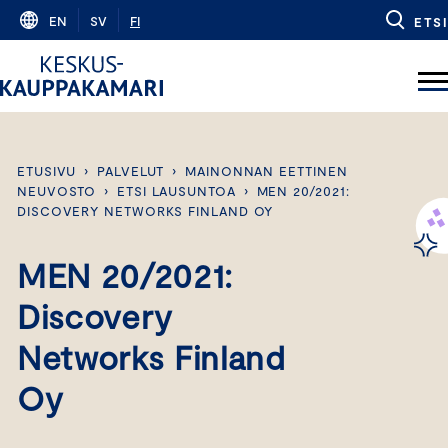
Skip
EN
SV
FI
ETSI
to
content
ETUSIVU
›
PALVELUT
›
MAINONNAN EETTINEN
NEUVOSTO
›
ETSI LAUSUNTOA
›
MEN 20/2021:
DISCOVERY NETWORKS FINLAND OY
MEN 20/2021:
Discovery
Networks Finland
Oy