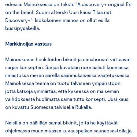
edessä. Mainoksessa on teksti: ”A discovery+ original Ex
on the beach Suomi afterski Uusi kausi Tilaa nyt
Discovery+”. Isokokoinen mainos on ollut esillä
bussipysäkeillä.
Markkinoijan vastaus
Mainoskuvan henkilöiden bikinit ja uimahousut viittaavat
sarjan konseptiin. Sarjaa kuvataan normaalisti kuumassa
ilmastossa meren äärellä säänmukaisessa vaatetuksessa.
Mainoksessa teema on tuotu talviseen ympäristöön,
jotta katsoja ymmärtää, että kyseessä on maiseman
vaihdoksesta huolimatta sama tuttu konsepti. Uusi kausi
on kuvattu Suomessa talvisella Rukalla.
Naisilla on päällään samat bikinit, joita he käyttävät
ohjelmassa muun muassa kuvauspaikan saunaosastolla ja