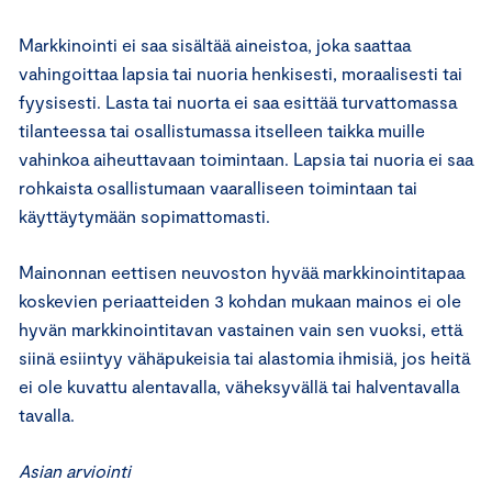
Markkinointi ei saa sisältää aineistoa, joka saattaa
vahingoittaa lapsia tai nuoria henkisesti, moraalisesti tai
fyysisesti. Lasta tai nuorta ei saa esittää turvattomassa
tilanteessa tai osallistumassa itselleen taikka muille
vahinkoa aiheuttavaan toimintaan. Lapsia tai nuoria ei saa
rohkaista osallistumaan vaaralliseen toimintaan tai
käyttäytymään sopimattomasti.
Mainonnan eettisen neuvoston hyvää markkinointitapaa
koskevien periaatteiden 3 kohdan mukaan mainos ei ole
hyvän markkinointitavan vastainen vain sen vuoksi, että
siinä esiintyy vähäpukeisia tai alastomia ihmisiä, jos heitä
ei ole kuvattu alentavalla, väheksyvällä tai halventavalla
tavalla.
Asian arviointi