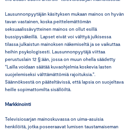
Lausunnonpyytäjän käsityksen mukaan mainos on hyvän
tavan vastainen, koska peittelemättömän
seksuaalissävytteinen mainos on ollut esillä
bussipysäkeillä. Lapset eivät voi välttyä julkisessa
tilassa julkaistun mainoksen näkemiseltä ja se vaikuttaa
heihin psykologisesti. Lausunnonpyytäjä viittaa
perustuslain 12 §:ään, jossa on muun ohella säädetty
”Lailla voidaan säätää kuvaohjelmia koskevia lasten
suojelemiseksi välttämättömiä rajoituksia.”.
Säännöksestä on pääteltävissä, että lapsia on suojeltava
heille sopimattomilta sisällöiltä.
Markkinointi
Televisiosarjan mainoskuvassa on uima-asuisia
henkilöitä, jotka poseeraavat lumisen taustamaiseman