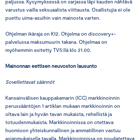
paljussa. Kysymyksessä on sarjassa läpi kauden nähtävä
varustus vailla seksuaalista viittausta. Osallistujia ei ole
puettu uima-asuihin vain mainosta varten.
Ohjelman ikäraja on K12. Ohjelma on discovery+-
palvelussa maksumuurin takana. Ohjelmaa on
myöhemmin esitetty TV5:llä klo 21.00.
Mainonnan eettisen neuvoston lausunto
Sovellettavat säännöt
Kansainvälisen kauppakamarin (ICC) markkinoinnin
perussääntöjen 1 artiklan mukaan markkinoinnin on
oltava lain ja hyvän tavan mukaista, rehellistä ja
totuudenmukaista. Markkinoinnissa on otettava
huomioon yhteiskunnallinen ja ammatillinen vastuu
asianmukaisella tavalla. Markkinoinnissa on noudatettava