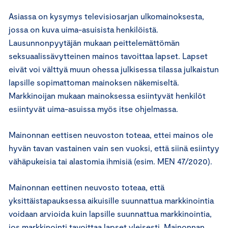
Asiassa on kysymys televisiosarjan ulkomainoksesta,
jossa on kuva uima-asuisista henkilöistä.
Lausunnonpyytäjän mukaan peittelemättömän
seksuaalissävytteinen mainos tavoittaa lapset. Lapset
eivät voi välttyä muun ohessa julkisessa tilassa julkaistun
lapsille sopimattoman mainoksen näkemiseltä.
Markkinoijan mukaan mainoksessa esiintyvät henkilöt
esiintyvät uima-asuissa myös itse ohjelmassa.
Mainonnan eettisen neuvoston toteaa, ettei mainos ole
hyvän tavan vastainen vain sen vuoksi, että siinä esiintyy
vähäpukeisia tai alastomia ihmisiä (esim. MEN 47/2020).
Mainonnan eettinen neuvosto toteaa, että
yksittäistapauksessa aikuisille suunnattua markkinointia
voidaan arvioida kuin lapsille suunnattua markkinointia,
jos markkinointi tavoittaa lapset yleisesti. Mainonnan