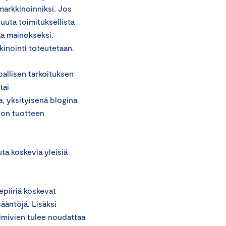
markkinoinniksi. Jos
uuta toimituksellista
aa mainokseksi.
kinointi toteutetaan.
pallisen tarkoituksen
tai
, yksityisenä blogina
 on tuotteen
ta koskevia yleisiä
epiiriä koskevat
ääntöjä. Lisäksi
oimivien tulee noudattaa