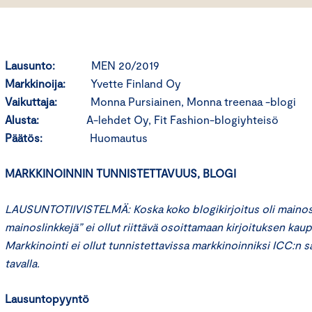
Lausunto:
MEN 20/2019
Markkinoija:
Yvette Finland Oy
Vaikuttaja:
Monna Pursiainen, Monna treenaa -blogi
Alusta:
A-lehdet Oy, Fit Fashion-blogiyhteisö
Päätös:
Huomautus
MARKKINOINNIN TUNNISTETTAVUUS, BLOGI
LAUSUNTOTIIVISTELMÄ: Koska koko blogikirjoitus oli mainos,
mainoslinkkejä” ei ollut riittävä osoittamaan kirjoituksen kaup
Markkinointi ei ollut tunnistettavissa markkinoinniksi ICC:n 
tavalla.
Lausuntopyyntö