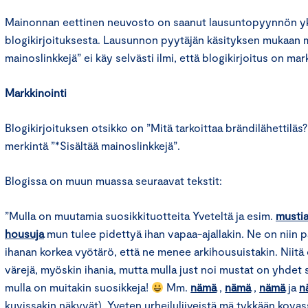
Mainonnan eettinen neuvosto on saanut lausuntopyynnön yks
blogikirjoituksesta. Lausunnon pyytäjän käsityksen mukaan m
mainoslinkkejä” ei käy selvästi ilmi, että blogikirjoitus on mar
Markkinointi
Blogikirjoituksen otsikko on ”Mitä tarkoittaa brändilähettiläs?
merkintä ”*Sisältää mainoslinkkejä”.
Blogissa on muun muassa seuraavat tekstit:
”Mulla on muutamia suosikkituotteita Yveteltä ja esim.
mustia
housuja
mun tulee pidettyä ihan vapaa-ajallakin. Ne on niin pa
ihanan korkea vyötärö, että ne menee arkihousuistakin. Niitä
värejä, myöskin ihania, mutta mulla just noi mustat on yhdet 
mulla on muitakin suosikkeja!
Mm.
nämä
,
nämä
,
nämä
ja
n
kuvissakin näkyvät). Yveten urheiluliiveistä mä tykkään kovas