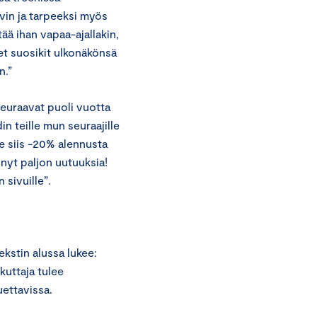
vin ja tarpeeksi myös
ää ihan vapaa-ajallakin,
t suosikit ulkonäkönsä
n.”
seuraavat puoli vuotta
in teille mun seuraajille
 siis -20% alennusta
 nyt paljon uutuuksia!
sivuille”.
ekstin alussa lukee:
kuttaja tulee
uettavissa.