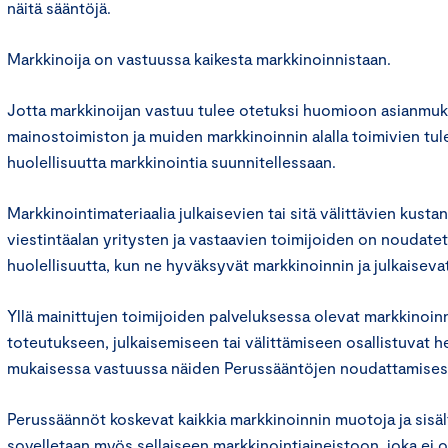
näitä sääntöjä.
Markkinoija on vastuussa kaikesta markkinoinnistaan.
Jotta markkinoijan vastuu tulee otetuksi huomioon asianmukai
mainostoimiston ja muiden markkinoinnin alalla toimivien tu
huolellisuutta markkinointia suunnitellessaan.
Markkinointimateriaalia julkaisevien tai sitä välittävien kusta
viestintäalan yritysten ja vastaavien toimijoiden on noudate
huolellisuutta, kun ne hyväksyvät markkinoinnin ja julkaiseva
Yllä mainittujen toimijoiden palveluksessa olevat markkinoin
toteutukseen, julkaisemiseen tai välittämiseen osallistuvat 
mukaisessa vastuussa näiden Perussääntöjen noudattamises
Perussäännöt koskevat kaikkia markkinoinnin muotoja ja sisä
sovelletaan myös sellaiseen markkinointiaineistoon, joka ei o