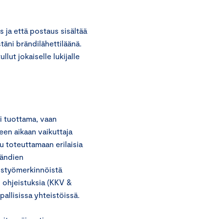
s ja että postaus sisältää
täni brändilähettiläänä.
llut jokaiselle lukijalle
i tuottama, vaan
een aikaan vaikuttaja
u toteuttamaan erilaisia
rändien
eistyömerkinnöistä
n ohjeistuksia (KKV &
llisissa yhteistöissä.