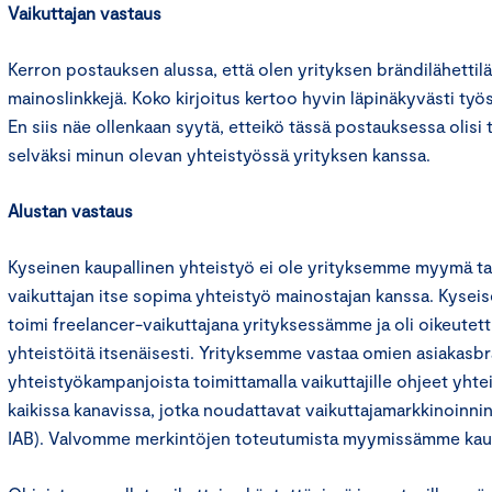
Vaikuttajan vastaus
Kerron postauksen alussa, että olen yrityksen brändilähettilä
mainoslinkkejä. Koko kirjoitus kertoo hyvin läpinäkyvästi työs
En siis näe ollenkaan syytä, etteikö tässä postauksessa olisi tu
selväksi minun olevan yhteistyössä yrityksen kanssa.
Alustan vastaus
Kyseinen kaupallinen yhteistyö ei ole yrityksemme myymä ta
vaikuttajan itse sopima yhteistyö mainostajan kanssa. Kyseis
toimi freelancer-vaikuttajana yrityksessämme ja oli oikeutett
yhteistöitä itsenäisesti. Yrityksemme vastaa omien asiakasb
yhteistyökampanjoista toimittamalla vaikuttajille ohjeet yht
kaikissa kanavissa, jotka noudattavat vaikuttajamarkkinoinni
IAB). Valvomme merkintöjen toteutumista myymissämme kaupa