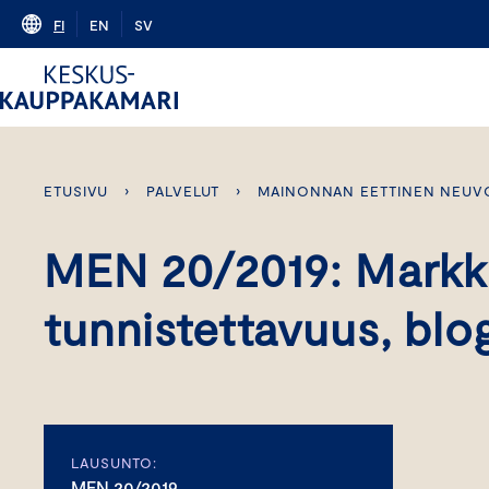
Skip
FI
EN
SV
to
content
ETUSIVU
›
PALVELUT
›
MAINONNAN EETTINEN NEUV
MEN 20/2019: Markk
tunnistettavuus, blo
LAUSUNTO:
MEN 20/2019