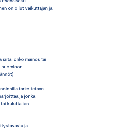
 itsenäisesti
en on ollut vaikuttajan ja
siitä, onko mainos tai
en huomioon
ännöt).
noinnilla tarkoitetaan
arjoittaa ja jonka
ai kuluttajien
itystavasta ja