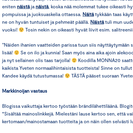
eniten
näistä
ja
näistä
, koska nää molemmat tukee oikeasti hy
pompuissa ja juoksuaskelia ottaessa.
Näitä
tykkään taas käytt
ne on hyvän tuntuiset ja pehmeät päällä.
Näistä
tuli mun uude
vuoksi!
Tosin nekin on oikeasti hyvät liivit esim. salitreenii
”Näiden ihanien vaatteiden parissa tuun siis näyttäytymään 
lisää!
Se on ilo ja kunnia! Saan myös aina aika ajoin alekood
ja nyt sellainen olis taas tarjolla!
Koodilla MONNA20 saatte
kaikista Yveten normaalihintaisista tuotteista! Sinne on tullut
Kandee käydä tutustumassa!
TÄSTÄ pääset suoraan Yveten 
Markkinoijan vastaus
Blogissa vaikuttaja kertoo työstään brändilähettiläänä. Blogit
*Sisältää mainoslinkkejä. Mielestäni lause kertoo sen, että vai
kertomaan/mainostamaan tuotteita ja on näin ollen selvästi l