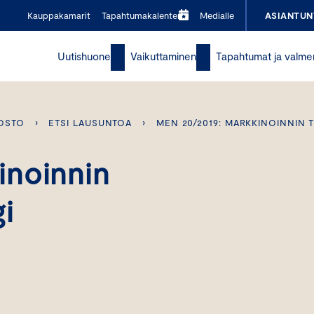
Kauppakamarit
Tapahtumakalenteri
Medialle
ASIANTUN
Uutishuone
Vaikuttaminen
Tapahtumat ja valme
OSTO
›
ETSI LAUSUNTOA
›
MEN 20/2019: MARKKINOINNIN 
inoinnin
gi