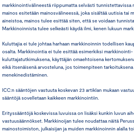
markkinointivälineestä riippumatta selvästi tunnistettavissa 
mainos esitetään mainosvälineessä, joka sisältää uutisia tai m
aineistoa, mainos tulee esittää siten, että se voidaan tunnist
Markkinoinnista tulee selkeästi käydä ilmi, kenen lukuun mark
Kuluttajia ei tule johtaa harhaan markkinoinnin todellisen kau
osalta. Markkinointia ei tule esittää esimerkiksi markkinointi- 
kuluttajatutkimuksena, käyttäjän omaehtoisena kertomuksena
eikä itsenäisenä arvosteluna, jos toimenpiteen tarkoituksena
menekinedistäminen.
ICC:n sääntöjen vastuuta koskevan 23 artiklan mukaan vastuu
sääntöjä sovelletaan kaikkeen markkinointiin.
Erityssääntöjä koskevissa luvuissa on lisäksi kunkin luvun aih
vastuusäännökset. Markkinoijan tulee noudattaa näitä Peruss
mainostoimiston, julkaisijan ja muiden markkinoinnin alalla t