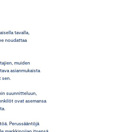
sella tavalla,
lee noudattaa
ntajien, muiden
ttava asianmukaista
t sen.
nin suunnitteluun,
henkilöt ovat asemansa
ta.
ltöä. Perussääntöjä
le markkinoijan itsensä