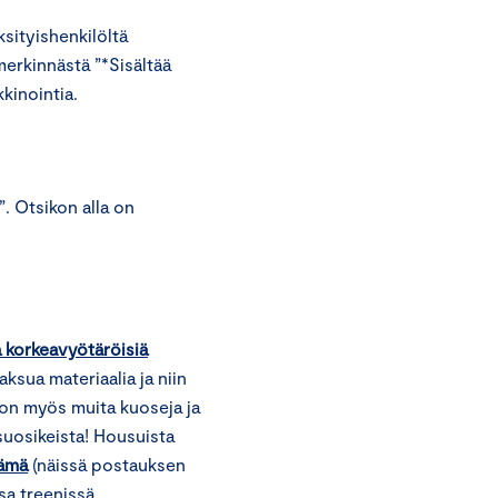
ityishenkilöltä
erkinnästä ”*Sisältää
kkinointia.
”. Otsikon alla on
 korkeavyötäröisiä
ksua materiaalia ja niin
 on myös muita kuoseja ja
suosikeista! Housuista
ämä
(näissä postauksen
sa treenissä