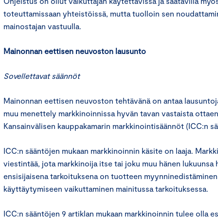
Ohjeistus on ollut vaikuttajan käytettävissä ja saatavilla myös
toteuttamissaan yhteistöissä, mutta tuolloin sen noudattamin
mainostajan vastuulla.
Mainonnan eettisen neuvoston lausunto
Sovellettavat säännöt
Mainonnan eettisen neuvoston tehtävänä on antaa lausuntoja 
muu menettely markkinoinnissa hyvän tavan vastaista otta
Kansainvälisen kauppakamarin markkinointisäännöt (ICC:n sä
ICC:n sääntöjen mukaan markkinoinnin käsite on laaja. Markki
viestintää, jota markkinoija itse tai joku muu hänen lukuunsa h
ensisijaisena tarkoituksena on tuotteen myynninedistäminen t
käyttäytymiseen vaikuttaminen mainitussa tarkoituksessa.
ICC:n sääntöjen 9 artiklan mukaan markkinoinnin tulee olla es