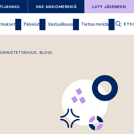
TIJAHAKU
HAE ANSIOMERKKIÄ
LIITY JÄSENEKSI
nnukset
Palvelut
Vastuullisuus
Tietoa meistä
ETSI
TUNNISTETTAVUUS, BLOGI