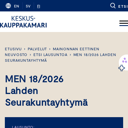
Skip
EN
SV
FI
ETSI
to
content
ETUSIVU
›
PALVELUT
›
MAINONNAN EETTINEN
NEUVOSTO
›
ETSI LAUSUNTOA
›
MEN 18/2026 LAHDEN
SEURAKUNTAYHTYMÄ
MEN 18/2026
Lahden
Seurakuntayhtymä
LAUSUNTO: