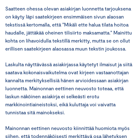
Saatteen ohessa olevan asiakirjan luonnetta tarjouksena
on käyty läpi saatekirjeen ensimmäisen sivun alaosan
tekstissä kertomalla, että ”Mikäli ette halua tilata hoitoa
haudalle, jättäkää oheinen tilisiirto maksamatta.” Mainittu
kohta on lihavoidulla tekstillä merkitty, mutta se on ollut
erillisen saatekirjeen alaosassa muun tekstin joukossa.
Laskulta näyttävässä asiakirjassa käytetyt ilmaisut ja siitä
saatava kokonaisvaikutelma ovat kirjeen vastaanottajan
kannalta merkityksellisiä hänen arvioidessaan asiakirjan
luonnetta. Mainonnan eettinen neuvosto toteaa, että
laskun näköinen asiakirja ei selkeästi erotu
markkinointiaineistoksi, eikä kuluttaja voi vaivatta
tunnistaa sitä mainokseksi.
Mainonnan eettinen neuvosto kiinnittää huomiota myös
siihen, että todennäköisesti merkittävä osa lähetyksen