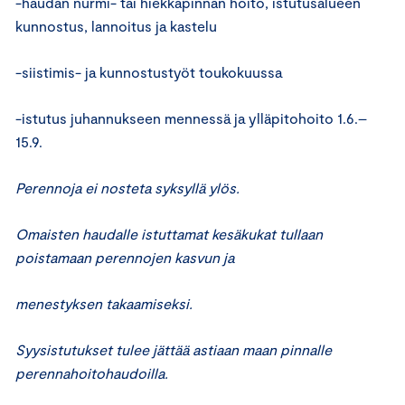
-haudan nurmi- tai hiekkapinnan hoito, istutusalueen
kunnostus, lannoitus ja kastelu
-siistimis- ja kunnostustyöt toukokuussa
-istutus juhannukseen mennessä ja ylläpitohoito 1.6.–
15.9.
Perennoja ei nosteta syksyllä ylös.
Omaisten haudalle istuttamat kesäkukat tullaan
poistamaan perennojen kasvun ja
menestyksen takaamiseksi.
Syysistutukset tulee jättää astiaan maan pinnalle
perennahoitohaudoilla.