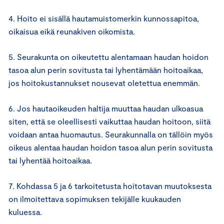
4. Hoito ei sisällä hautamuistomerkin kunnossapitoa,
oikaisua eikä reunakiven oikomista.
5. Seurakunta on oikeutettu alentamaan haudan hoidon
tasoa alun perin sovitusta tai lyhentämään hoitoaikaa,
jos hoitokustannukset nousevat oletettua enemmän.
6. Jos hautaoikeuden haltija muuttaa haudan ulkoasua
siten, että se oleellisesti vaikuttaa haudan hoitoon, siitä
voidaan antaa huomautus. Seurakunnalla on tällöin myös
oikeus alentaa haudan hoidon tasoa alun perin sovitusta
tai lyhentää hoitoaikaa.
7. Kohdassa 5 ja 6 tarkoitetusta hoitotavan muutoksesta
on ilmoitettava sopimuksen tekijälle kuukauden
kuluessa.