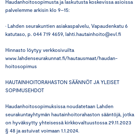
Haudanhoitosopimusta ja laskutusta koskevissa asioissa
palvelemme arkisin klo 9–15:
• Lahden seurakuntien asiakaspalvelu, Vapaudenkatu 6
katutaso, p. 044 719 4659, lahti.hautainhoito@evl.fi
Hinnasto löytyy verkkosivuilta
www.lahdenseurakunnat.fi/hautausmaat/haudan-
hoitosopimus
HAUTAINHOITORAHASTON SÄÄNNÖT JA YLEISET
SOPIMUSEHDOT
Haudanhoitosopimuksissa noudatetaan Lahden
seurakuntayhtymän hautainhoitorahaston sääntöjä, jotka
on hyväksytty yhteisessä kirkkovaltuustossa 29.11.2023
§ 48 ja astuivat voimaan 1.1.2024.