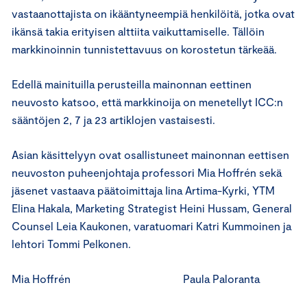
vastaanottajista on ikääntyneempiä henkilöitä, jotka ovat
ikänsä takia erityisen alttiita vaikuttamiselle. Tällöin
markkinoinnin tunnistettavuus on korostetun tärkeää.
Edellä mainituilla perusteilla mainonnan eettinen
neuvosto katsoo, että markkinoija on menetellyt ICC:n
sääntöjen 2, 7 ja 23 artiklojen vastaisesti.
Asian käsittelyyn ovat osallistuneet mainonnan eettisen
neuvoston puheenjohtaja professori Mia Hoffrén sekä
jäsenet vastaava päätoimittaja Iina Artima-Kyrki, YTM
Elina Hakala, Marketing Strategist Heini Hussam, General
Counsel Leia Kaukonen, varatuomari Katri Kummoinen ja
lehtori Tommi Pelkonen.
Mia Hoffrén Paula Paloranta