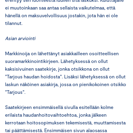
ei muutoinkaan saa antaa sellaista vaikutelmaa, että
hänellä on maksuvelvollisuus jostakin, jota hän ei ole
tilannut.
Asian arviointi
Markkinoija on lähettänyt asiakkailleen osoitteellisen
suoramarkkinointikirjeen. Lähetyksessä on ollut
kaksisivuinen saatekirje, jonka otsikkona on ollut
”Tarjous haudan hoidosta”. Lisäksi lähetyksessä on ollut
laskun näköinen asiakirja, jossa on pienikokoinen otsikko
”Tarjous”.
Saatekirjeen ensimmäisellä sivulla esitellään kolme
erilaista haudanhoitovaihtoehtoa, jonka jälkeen
kerrotaan hoitosopimuksen tekemisestä, muuttamisesta
tai päättämisestä. Ensimmäisen sivun alaosassa