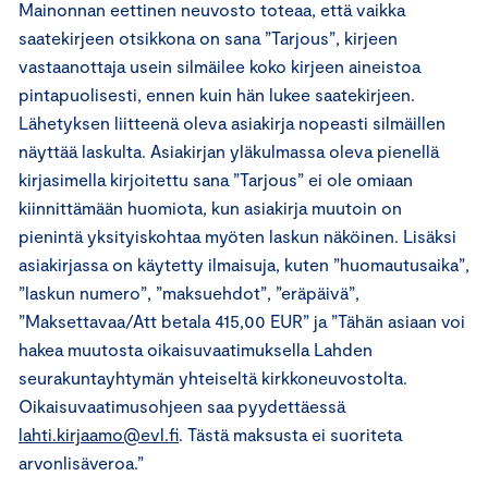
Mainonnan eettinen neuvosto toteaa, että vaikka
saatekirjeen otsikkona on sana ”Tarjous”, kirjeen
vastaanottaja usein silmäilee koko kirjeen aineistoa
pintapuolisesti, ennen kuin hän lukee saatekirjeen.
Lähetyksen liitteenä oleva asiakirja nopeasti silmäillen
näyttää laskulta. Asiakirjan yläkulmassa oleva pienellä
kirjasimella kirjoitettu sana ”Tarjous” ei ole omiaan
kiinnittämään huomiota, kun asiakirja muutoin on
pienintä yksityiskohtaa myöten laskun näköinen. Lisäksi
asiakirjassa on käytetty ilmaisuja, kuten ”huomautusaika”,
”laskun numero”, ”maksuehdot”, ”eräpäivä”,
”Maksettavaa/Att betala 415,00 EUR” ja ”Tähän asiaan voi
hakea muutosta oikaisuvaatimuksella Lahden
seurakuntayhtymän yhteiseltä kirkkoneuvostolta.
Oikaisuvaatimusohjeen saa pyydettäessä
lahti.kirjaamo@evl.fi
. Tästä maksusta ei suoriteta
arvonlisäveroa.”