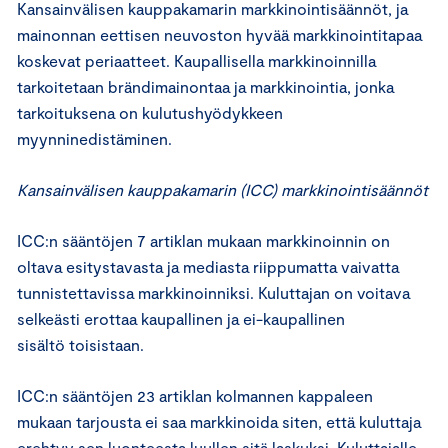
Kansainvälisen kauppakamarin markkinointisäännöt, ja
mainonnan eettisen neuvoston hyvää markkinointitapaa
koskevat periaatteet. Kaupallisella markkinoinnilla
tarkoitetaan brändimainontaa ja markkinointia, jonka
tarkoituksena on kulutushyödykkeen
myynninedistäminen.
Kansainvälisen kauppakamarin (ICC) markkinointisäännöt
ICC:n sääntöjen 7 artiklan mukaan markkinoinnin on
oltava esitystavasta ja mediasta riippumatta vaivatta
tunnistettavissa markkinoinniksi. Kuluttajan on voitava
selkeästi erottaa kaupallinen ja ei-kaupallinen
sisältö toisistaan.
ICC:n sääntöjen 23 artiklan kolmannen kappaleen
mukaan tarjousta ei saa markkinoida siten, että kuluttaja
erehtyy sen luonteesta luullen sitä laskuksi. Kuluttajalle