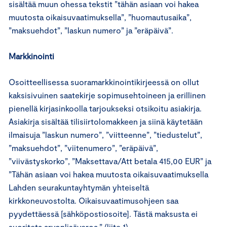
sisältää muun ohessa tekstit ”tähän asiaan voi hakea
muutosta oikaisuvaatimuksella”, ”huomautusaika”,
”maksuehdot”, ”laskun numero” ja ”eräpäivä”.
Markkinointi
Osoitteellisessa suoramarkkinointikirjeessä on ollut
kaksisivuinen saatekirje sopimusehtoineen ja erillinen
pienellä kirjasinkoolla tarjoukseksi otsikoitu asiakirja.
Asiakirja sisältää tilisiirtolomakkeen ja siinä käytetään
ilmaisuja ”laskun numero”, ”viitteenne”, ”tiedustelut”,
”maksuehdot”, ”viitenumero”, ”eräpäivä”,
”viivästyskorko”, ”Maksettava/Att betala 415,00 EUR” ja
”Tähän asiaan voi hakea muutosta oikaisuvaatimuksella
Lahden seurakuntayhtymän yhteiseltä
kirkkoneuvostolta. Oikaisuvaatimusohjeen saa
pyydettäessä [sähköpostiosoite]. Tästä maksusta ei
suoriteta arvonlisäveroa.” (liite 1)