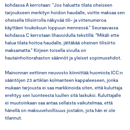
kohdassa A kerrotaan: ”Jos haluatte tilata oheiseen
tarjoukseen merkityn hoidon haudalle, voitte maksaa sen
oheisella tilisiirrolla näkyvää tili- ja viitenumeroa
käyttäen toukokuun loppuun mennessä.” Seuraavassa
kohdassa C kerrotaan lihavoidulla tekstillä: ”Mikäli ette
halua tilata hoitoa haudalle, jättäkää oheinen tilisiirto
maksamatta.” Kirjeen toisella sivulla on
hautainhoitorahaston säännöt ja yleiset sopimusehdot.
Mainonnan eettinen neuvosto kiinnittää huomiota ICC:n
sääntöjen 23 artiklan kolmanteen kappaleeseen, jonka
mukaan tarjousta ei saa markkinoida siten, että kuluttaja
erehtyy sen luonteesta luullen sitä laskuksi. Kuluttajalle
ei muutoinkaan saa antaa sellaista vaikutelmaa, että
hänellä on maksuvelvollisuus jostakin, jota hän ei ole
tilannut.