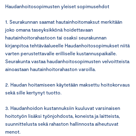
Haudanhoitosopimusten yleiset sopimusehdot
1. Seurakunnan saamat hautainhoitomaksut merkitään
joko omana taseyksikkönä hoidettavaan
hautainhoitorahastoon tai osaksi seurakunnan
kirjanpitoa tehtäväalueelle Haudanhoitosopimukset niitä
varten perustettavalle erilliselle kustannuspaikalle.
Seurakunta vastaa haudanhoitosopimusten velvoitteista
ainoastaan hautainhoitorahaston varoilla.
2. Haudan hoitamiseen käytetään maksettu hoitokorvaus
sekä sille kertynyt tuotto.
3. Haudanhoidon kustannuksiin kuuluvat varsinaisen
hoitotyön lisäksi työnjohdosta, koneista ja laitteista,
suunnittelusta sekä rahaston hallinnosta aiheutuvat
menot.