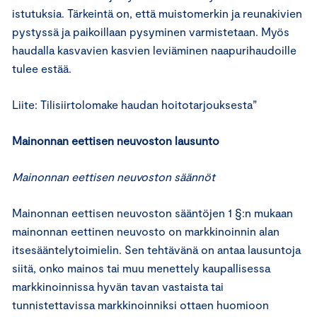
istutuksia. Tärkeintä on, että muistomerkin ja reunakivien
pystyssä ja paikoillaan pysyminen varmistetaan. Myös
haudalla kasvavien kasvien leviäminen naapurihaudoille
tulee estää.
Liite: Tilisiirtolomake haudan hoitotarjouksesta”
Mainonnan eettisen neuvoston lausunto
Mainonnan eettisen neuvoston säännöt
Mainonnan eettisen neuvoston sääntöjen 1 §:n mukaan
mainonnan eettinen neuvosto on markkinoinnin alan
itsesääntelytoimielin. Sen tehtävänä on antaa lausuntoja
siitä, onko mainos tai muu menettely kaupallisessa
markkinoinnissa hyvän tavan vastaista tai
tunnistettavissa markkinoinniksi ottaen huomioon