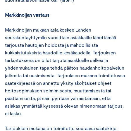
Markkinoijan vastaus
Markkinoijan mukaan asia koskee Lahden
seurakuntayhtymän vuosittain asiakkaille lähettämää
tarjousta hautojen hoidosta ja mahdollisista
kukkaistutuksista haudoille kesäkaudella. Tarjouksen
tarkoituksena on ollut tarjota asiakkaille selkeä ja
yhdenmukainen tapa tehdä päätös haudanhoitopalvelun
jatkosta tai uusimisesta. Tarjouksen mukana toimitetussa
saatekirjeessä on annettu yksityiskohtaiset ohjeet
hoitosopimuksen solmimisesta, muuttamisesta tai
päättämisestä, ja näin pyritään varmistamaan, että
asiakas ymmärtää kyseessä olevan nimenomaan tarjous,
ei lasku.
Tarjouksen mukana on toimitettu seuraava saatekirje: