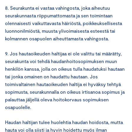
8. Seurakunta ei vastaa vahingosta, joka aiheutuu
seurakunnasta riippumattomasta ja sen toimintaan
olennaisesti vaikuttavasta häiriöstä, poikkeuksellisesta
luonnonilmiöstä, muusta ylivoimaisesta esteestä tai
kolmannen osapuolen aiheuttamasta vahingosta.
9. Jos hautaoikeuden haltijaa ei ole valittu tai määrätty,
seurakunta voi tehdä haudanhoitosopimuksen muun
henkilön kanssa, jolla on oikeus tulla haudatuksi hautaan
tai jonka omainen on haudattu hautaan. Jos
toimivaltainen hautaoikeuden haltija ei hyväksy tehtyä
sopimusta, seurakunnalla on oikeus irtisanoa sopimus ja
palauttaa jäljellä oleva hoitokorvaus sopimuksen
osapuolelle.
Haudan haltijan tulee huolehtia haudan hoidosta, mutta
hauta voi olla siisti ja hyvin hoidettu myös ilman