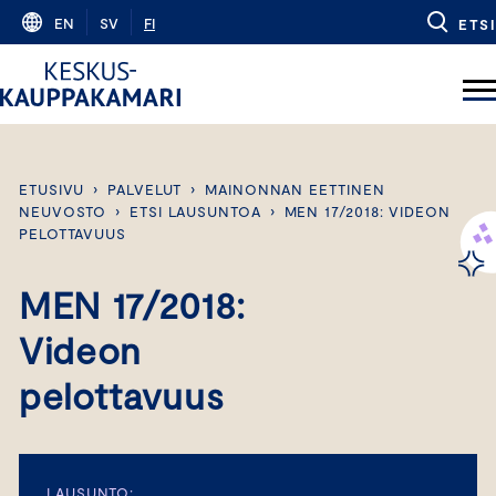
Skip
EN
SV
FI
ETSI
to
content
ETUSIVU
›
PALVELUT
›
MAINONNAN EETTINEN
NEUVOSTO
›
ETSI LAUSUNTOA
›
MEN 17/2018: VIDEON
PELOTTAVUUS
MEN 17/2018:
Videon
pelottavuus
LAUSUNTO: