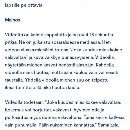
lapsille pelottavia.
Mainos
Videoita on kolme kappaletta ja ne ovat 18 sekuntia
pitkiä. Ne on julkaistu sosiaalisessa mediassa. Heti
videon alussa miesääni toteaa ”Joka kuudes mies kokee
väkivaltaa” ja kuva välkkyy punasävyisenä. Videoilla
näytetään miehen kasvot nenästä alaspäin. Kahdella
videolla mies huutaa, mutta ääni kuuluu vain vaimeasti
taustalla. Yhdellä videolla miehen suu on teipattu
ilmastointiteipillä eikä huutoa kuulu.
Videolla todetaan: ”Joka kuudes mies kokee väkivaltaa.
Kokemus voi horjuttaa vakavasti hyvinvointia ja
purkaantua myös uutena väkivaltana. Tämä kierre katkeaa
vain puhumalla. Pään aukominen kannattaa.” Sama asia