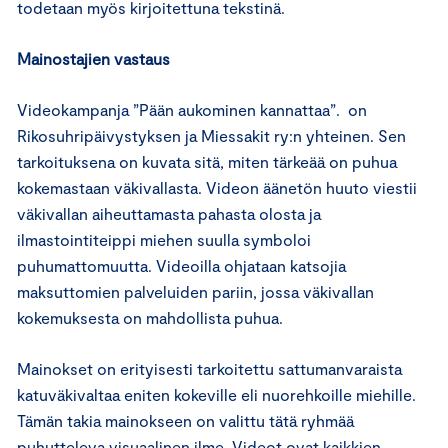
todetaan myös kirjoitettuna tekstinä.
Mainostajien vastaus
Videokampanja ”Pään aukominen kannattaa”. on
Rikosuhripäivystyksen ja Miessakit ry:n yhteinen. Sen
tarkoituksena on kuvata sitä, miten tärkeää on puhua
kokemastaan väkivallasta. Videon äänetön huuto viestii
väkivallan aiheuttamasta pahasta olosta ja
ilmastointiteippi miehen suulla symboloi
puhumattomuutta. Videoilla ohjataan katsojia
maksuttomien palveluiden pariin, jossa väkivallan
kokemuksesta on mahdollista puhua.
Mainokset on erityisesti tarkoitettu sattumanvaraista
katuväkivaltaa eniten kokeville eli nuorehkoille miehille.
Tämän takia mainokseen on valittu tätä ryhmää
puhutteleva visuaalinen ilme. Videot ovat kaikkien