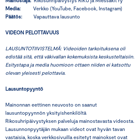
Mainostaja:
Rikosuhripäivystys RIKU ja Miessakit ry
Media:
Verkko (YouTube, Facebook, Instagram)
Päätös:
Vapauttava lausunto
VIDEON PELOTTAVUUS
LAUSUNTOTIIVISTELMÄ: Videoiden tarkoituksena oli
edistää sitä, että väkivallan kokemuksista keskusteltaisiin.
Esitystapa ja media huomioon ottaen niiden ei katsottu
olevan yleisesti pelottavia.
Lausuntopyyntö
Mainonnan eettinen neuvosto on saanut
lausuntopyynnön yksityishenkilöltä
Rikosuhripäivystyksen palveluja mainostavasta videosta.
Lausunnonpyytäjän mukaan videot ovat hyvän tavan
vastaisia, koska verkkosivuilla esitetyt mainokset ovat