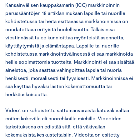
Kansainvälisen kauppakamarin (ICC) markkinoinnin
perussääntöjen 18 artiklan mukaan lapsille tai nuorille
kohdistetussa tai heitä esittävässä markkinoinnissa on
noudatettava erityistä huolellisuutta. Tällaisessa
viestinnässä tulee kunnioittaa myönteistä asennetta,
käyttäytymistä ja elämäntapaa. Lapsille tai nuorille
kohdistetussa markkinointivälineessä ei saa markkinoida
heille sopimattomia tuotteita. Markkinointi ei saa sisältää
aineistoa, joka saattaa vahingoittaa lapsia tai nuoria
henkisesti, moraalisesti tai fyysisesti. Markkinoinnissa ei
saa käyttää hyväksi lasten kokemattomuutta tai
herkkäuskoisuutta.
Videot on kohdistettu sattumanvaraista katuväkivaltaa
eniten kokeville eli nuorehkoille miehille. Videoiden
tarkoituksena on edistää sitä, että väkivallan
kokemuksista keskusteltaisiin. Videoita on esitetty