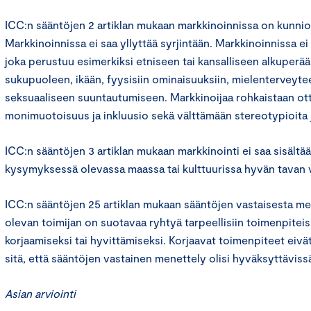
ICC:n sääntöjen 2 artiklan mukaan markkinoinnissa on kunnio
Markkinoinnissa ei saa yllyttää syrjintään. Markkinoinnissa ei 
joka perustuu esimerkiksi etniseen tai kansalliseen alkuperä
sukupuoleen, ikään, fyysisiin ominaisuuksiin, mielenterveyt
seksuaaliseen suuntautumiseen. Markkinoijaa rohkaistaan 
monimuotoisuus ja inkluusio sekä välttämään stereotypioita j
ICC:n sääntöjen 3 artiklan mukaan markkinointi ei saa sisältää 
kysymyksessä olevassa maassa tai kulttuurissa hyvän tavan v
ICC:n sääntöjen 25 artiklan mukaan sääntöjen vastaisesta m
olevan toimijan on suotavaa ryhtyä tarpeellisiin toimenpitei
korjaamiseksi tai hyvittämiseksi. Korjaavat toimenpiteet eivä
sitä, että sääntöjen vastainen menettely olisi hyväksyttäviss
Asian arviointi