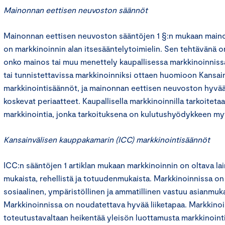
Mainonnan eettisen neuvoston säännöt
Mainonnan eettisen neuvoston sääntöjen 1 §:n mukaan main
on markkinoinnin alan itsesääntelytoimielin. Sen tehtävänä on
onko mainos tai muu menettely kaupallisessa markkinoinniss
tai tunnistettavissa markkinoinniksi ottaen huomioon Kansa
markkinointisäännöt, ja mainonnan eettisen neuvoston hyvää
koskevat periaatteet. Kaupallisella markkinoinnilla tarkoitet
markkinointia, jonka tarkoituksena on kulutushyödykkeen m
Kansainvälisen kauppakamarin (ICC) markkinointisäännöt
ICC:n sääntöjen 1 artiklan mukaan markkinoinnin on oltava lai
mukaista, rehellistä ja totuudenmukaista. Markkinoinnissa o
sosiaalinen, ympäristöllinen ja ammatillinen vastuu asianmukai
Markkinoinnissa on noudatettava hyvää liiketapaa. Markkinoint
toteutustavaltaan heikentää yleisön luottamusta markkinointi