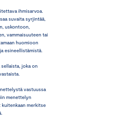
itettava ihmisarvoa.
saa suvaita syrjintää,
än, uskontoon,
een, vammaisuuteen tai
ottamaan huomioon
a esineellistämistä.
sellaista, joka on
astaista.
enettelystä vastuussa
siin menettelyn
t kuitenkaan merkitse
ä.