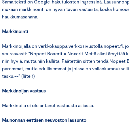
Sama teksti on Google-hakutulosten ingressinä. Lausunnonp
mukaan markkinointi on hyvän tavan vastaista, koska homose
haukkumasanana.
Markkinointi
Markkinoijalla on verkkokauppa verkkosivustolla nopeet.fi, 
seuraavasti: ”Nopeet Boxerit = Noxerit Meitä alkoi ärsyttää 
niin hyviä, mutta niin kalliita. Päätettiin sitten tehdä Nopeet 
paremmat, mutta edullisemmat ja joissa on vallankumoukselli
tasku.--" (liite 1)
Markkinoijan vastaus
Markkinoija ei ole antanut vastausta asiassa.
Mainonnan eettisen neuvoston lausunto