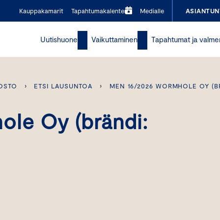
Kauppakamarit
Tapahtumakalenteri
Medialle
ASIANTUN
Uutishuone
Vaikuttaminen
Tapahtumat ja valme
OSTO
›
ETSI LAUSUNTOA
›
MEN 16/2026 WORMHOLE OY (B
le Oy (brändi: