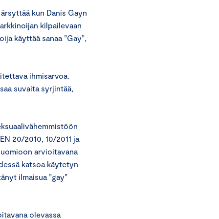
i ärsyttää kun Danis Gayn
markkinoijan kilpailevaan
oija käyttää sanaa ”Gay”,
itettava ihmisarvoa.
saa suvaita syrjintää,
eksuaalivähemmistöön
EN 20/2010, 10/2011 ja
huomioon arvioitavana
ydessä katsoa käytetyn
tänyt ilmaisua ”gay”
oitavana olevassa