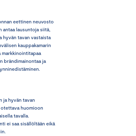
onnan eettinen neuvosto
 antaa lausuntoja siitä,
a hyvän tavan vastaista
invälisen kauppakamarin
 markkinointitapaa
aan brändimainontaa ja
yynninedistäminen.
n ja hyvän tavan
n otettava huomioon
sella tavalla.
i ei saa sisällöltään eikä
in.