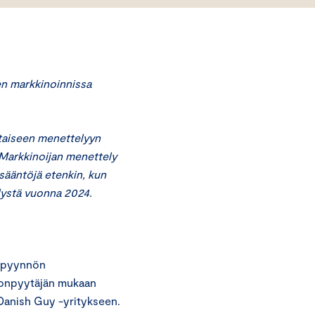
n markkinoinnissa
staiseen menettelyyn
 Markkinoijan menettely
sääntöjä etenkin, kun
lystä vuonna 2024.
topyynnön
nonpyytäjän mukaan
 Danish Guy -yritykseen.