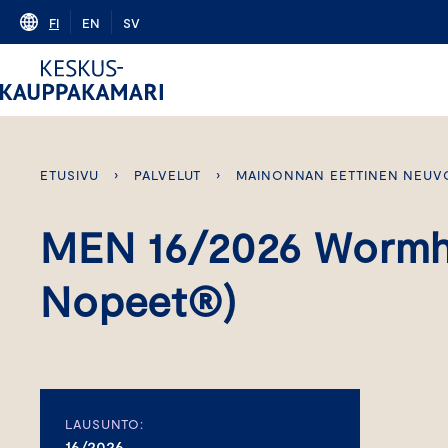
Skip
FI
EN
SV
to
content
ETUSIVU
›
PALVELUT
›
MAINONNAN EETTINEN NEUV
MEN 16/2026 Wormho
Nopeet®)
LAUSUNTO:
16/2026