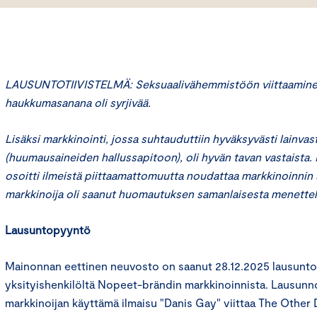
LAUSUNTOTIIVISTELMÄ: Seksuaalivähemmistöön viittaamine
haukkumasanana oli syrjivää.
Lisäksi markkinointi, jossa suhtauduttiin hyväksyvästi lainva
(huumausaineiden hallussapitoon), oli hyvän tavan vastaista.
osoitti ilmeistä piittaamattomuutta noudattaa markkinoinnin 
markkinoija oli saanut huomautuksen samanlaisesta menette
Lausuntopyyntö
Mainonnan eettinen neuvosto on saanut 28.12.2025 lausun
yksityishenkilöltä Nopeet-brändin markkinoinnista. Lausun
markkinoijan käyttämä ilmaisu "Danis Gay" viittaa The Other