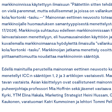
markkinoinnissa käytettyyn ilmaisuun ”Päätettiin sitten tehd
on vielä paremmat, mutta edullisemmat ja joissa on vallanku
kola/kortonki -tasku.--" Mainonnan eettinen neuvosto toteaa
markkinoijalle huomautuksen samantyyppisestä menettelys
17/2024). Markkinoija suhtautuu edelleen markkinoinnissaan
lainvastaiseen menettelyyn, eli huumausaineiden käyttöön ja
kuvailemalla markkinoimaansa hyödykettä ilmaisulla ”vallank
kola/kortonki -tasku”. Markkinoijan jatkama menettely osoitt
piittaamattomuutta noudattaa markkinoinnin sääntöjä.
Edellä mainituilla perusteilla mainonnan eettinen neuvosto k
menetellyt ICC:n sääntöjen 1, 2 ja 3 artiklojen vastaisesti. M
tavan vastaista. Asian käsittelyyn ovat osallistuneet maino
puheenjohtaja professori Mia Hoffrén sekä jäsenet vastaava p
Kyrki, YTM Elina Hakala, Marketing Strategist Heini Hussam,
Kaukonen, varatuomari Katri Kummoinen ja lehtori Tommi Pe