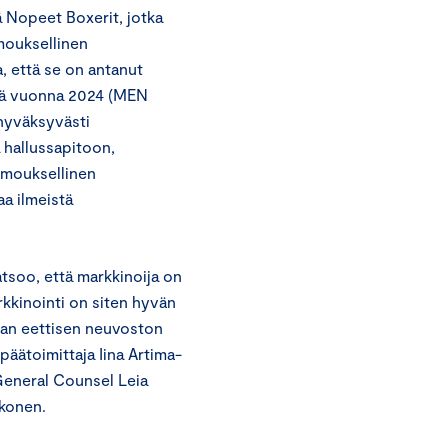
ä Nopeet Boxerit, jotka
mouksellinen
, että se on antanut
tä vuonna 2024 (MEN
 hyväksyvästi
 hallussapitoon,
umouksellinen
aa ilmeistä
atsoo, että markkinoija on
arkkinointi on siten hyvän
nnan eettisen neuvoston
äätoimittaja Iina Artima-
 General Counsel Leia
lkonen.