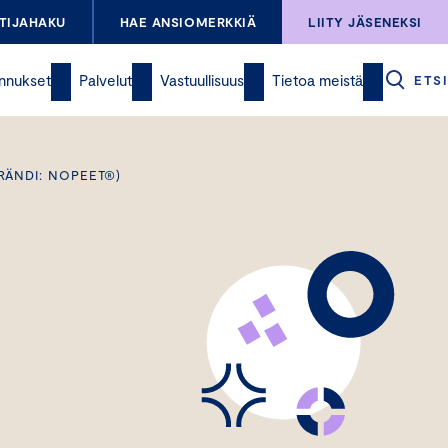
TIJAHAKU
HAE ANSIOMERKKIÄ
LIITY JÄSENEKSI
nnukset
Palvelut
Vastuullisuus
Tietoa meistä
ETSI
RÄNDI: NOPEET®)