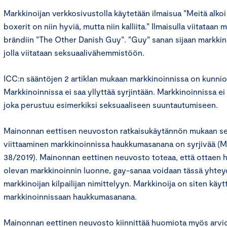
Markkinoijan verkkosivustolla käytetään ilmaisua ”Meitä alko
boxerit on niin hyviä, mutta niin kalliita.” Ilmaisulla viitataan 
brändiin ”The Other Danish Guy”. ”Guy” sanan sijaan markkin
jolla viitataan seksuaalivähemmistöön.
ICC:n sääntöjen 2 artiklan mukaan markkinoinnissa on kunnio
Markkinoinnissa ei saa yllyttää syrjintään. Markkinoinnissa ei 
joka perustuu esimerkiksi seksuaaliseen suuntautumiseen.
Mainonnan eettisen neuvoston ratkaisukäytännön mukaan s
viittaaminen markkinoinnissa haukkumasanana on syrjivää (M
38/2019). Mainonnan eettinen neuvosto toteaa, että ottaen 
olevan markkinoinnin luonne, gay-sanaa voidaan tässä yhte
markkinoijan kilpailijan nimittelyyn. Markkinoija on siten käyt
markkinoinnissaan haukkumasanana.
Mainonnan eettinen neuvosto kiinnittää huomiota myös arvi