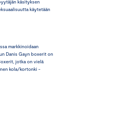
yytäjän käsityksen
ksuaalisuutta käytetään
jossa markkinoidaan
kun Danis Gayn boxerit on
Boxerit, jotka on vielä
nen kola/kortonki -