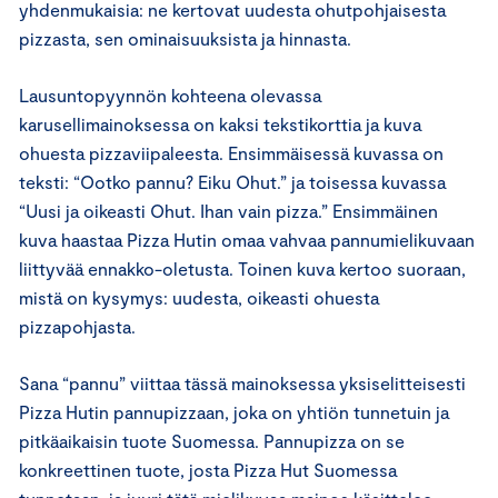
yhdenmukaisia: ne kertovat uudesta ohutpohjaisesta
pizzasta, sen ominaisuuksista ja hinnasta.
Lausuntopyynnön kohteena olevassa
karusellimainoksessa on kaksi tekstikorttia ja kuva
ohuesta pizzaviipaleesta. Ensimmäisessä kuvassa on
teksti: “Ootko pannu? Eiku Ohut.” ja toisessa kuvassa
“Uusi ja oikeasti Ohut. Ihan vain pizza.” Ensimmäinen
kuva haastaa Pizza Hutin omaa vahvaa pannumielikuvaan
liittyvää ennakko-oletusta. Toinen kuva kertoo suoraan,
mistä on kysymys: uudesta, oikeasti ohuesta
pizzapohjasta.
Sana “pannu” viittaa tässä mainoksessa yksiselitteisesti
Pizza Hutin pannupizzaan, joka on yhtiön tunnetuin ja
pitkäaikaisin tuote Suomessa. Pannupizza on se
konkreettinen tuote, josta Pizza Hut Suomessa