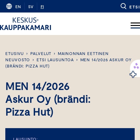
Skip
EN
SV
FI
ETSI
to
content
ETUSIVU
›
PALVELUT
›
MAINONNAN EETTINEN
NEUVOSTO
›
ETSI LAUSUNTOA
›
MEN 14/2026 ASKUR OY
(BRÄNDI: PIZZA HUT)
MEN 14/2026
Askur Oy (brändi:
Pizza Hut)
LAUSUNTO: