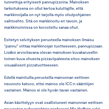
tunnettuja erityisesti pannupizzoina. Mainoksen
tarkoituksena on ollut kertoa kuluttajille, että
markkinoijalla on nyt tarjolla myös ohutpohjainen
vaihtoehto. Sitä on markkinoitu eri tavoin, ja
markkinoinnissa on korostettu sanaa ohut.
Esitetyn selvityksen perusteella mainoksen ilmaisu
“pannu” viittaa markkinoijan tuotteeseen, pannupizzaan.
Lisäksi arvioitavana olevan mainoksen kuvakarusellin
toinen kuva ohuesta pizzaviipaleesta sitoo mainoksen
visuaalisesti pizzatuotteeseen.
Edellä mainituilla perusteilla mainonnan eettinen
neuvosto katsoo, ettei mainos ole ICC:n sääntöjen
vastainen. Mainos ei ole hyvän tavan vastainen.
Asian käsittelyyn ovat osallistuneet mainonnan eettisen
neuvoston puheenjohtaja professori Mia Hoffrén sekä