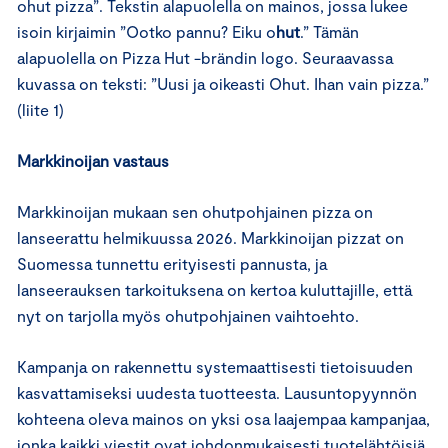
ohut pizza”. Tekstin alapuolella on mainos, jossa lukee
isoin kirjaimin ”Ootko pannu? Eiku o
hut
.” Tämän
alapuolella on Pizza Hut -brändin logo. Seuraavassa
kuvassa on teksti: ”Uusi ja oikeasti Ohut. Ihan vain pizza.”
(liite 1)
Markkinoijan vastaus
Markkinoijan mukaan sen ohutpohjainen pizza on
lanseerattu helmikuussa 2026. Markkinoijan pizzat on
Suomessa tunnettu erityisesti pannusta, ja
lanseerauksen tarkoituksena on kertoa kuluttajille, että
nyt on tarjolla myös ohutpohjainen vaihtoehto.
Kampanja on rakennettu systemaattisesti tietoisuuden
kasvattamiseksi uudesta tuotteesta. Lausuntopyynnön
kohteena oleva mainos on yksi osa laajempaa kampanjaa,
jonka kaikki viestit ovat johdonmukaisesti tuotelähtöisiä.