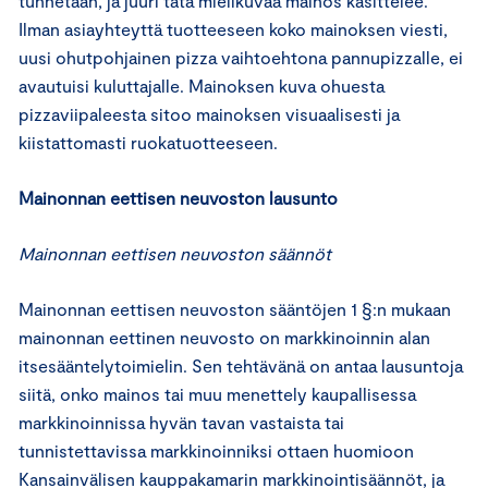
tunnetaan, ja juuri tätä mielikuvaa mainos käsittelee.
Ilman asiayhteyttä tuotteeseen koko mainoksen viesti,
uusi ohutpohjainen pizza vaihtoehtona pannupizzalle, ei
avautuisi kuluttajalle. Mainoksen kuva ohuesta
pizzaviipaleesta sitoo mainoksen visuaalisesti ja
kiistattomasti ruokatuotteeseen.
Mainonnan eettisen neuvoston lausunto
Mainonnan eettisen neuvoston säännöt
Mainonnan eettisen neuvoston sääntöjen 1 §:n mukaan
mainonnan eettinen neuvosto on markkinoinnin alan
itsesääntelytoimielin. Sen tehtävänä on antaa lausuntoja
siitä, onko mainos tai muu menettely kaupallisessa
markkinoinnissa hyvän tavan vastaista tai
tunnistettavissa markkinoinniksi ottaen huomioon
Kansainvälisen kauppakamarin markkinointisäännöt, ja