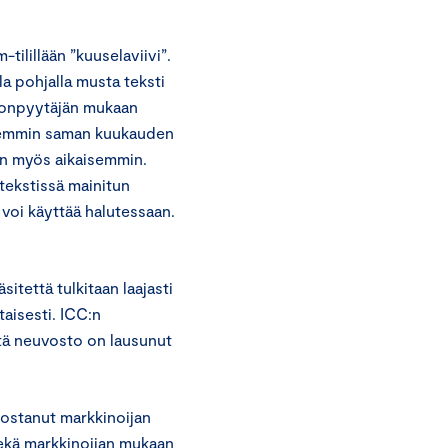
tilillään ”kuuselaviivi”.
la pohjalla musta teksti
nonpyytäjän mukaan
aiemmin saman kuukauden
ten myös aikaisemmin.
tekstissä mainitun
voi käyttää halutessaan.
tettä tulkitaan laajasti
aisesti. ICC:n
tä neuvosto on lausunut
nostanut markkinoijan
sekä markkinoijan mukaan