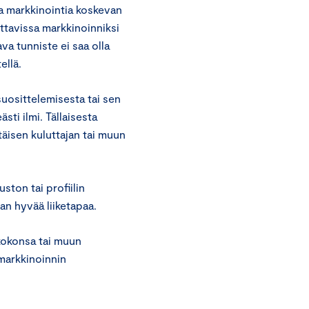
ta markkinointia koskevan
ettavissa markkinoinniksi
ava tunniste ei saa olla
ellä.
suosittelemisesta tai sen
sti ilmi. Tällaisesta
ttäisen kuluttajan tai muun
ston tai profiilin
an hyvää liiketapaa.
 kokonsa tai muun
markkinoinnin