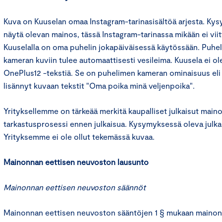
Kuva on Kuuselan omaa Instagram-tarinasisältöä arjesta. Kys
näytä olevan mainos, tässä Instagram-tarinassa mikään ei vii
Kuuselalla on oma puhelin jokapäiväisessä käytössään. Puhe
kameran kuviin tulee automaattisesti vesileima. Kuusela ei ol
OnePlus12 -tekstiä. Se on puhelimen kameran ominaisuus eli 
lisännyt kuvaan tekstit "Oma poika minä veljenpoika".
Yrityksellemme on tärkeää merkitä kaupalliset julkaisut main
tarkastusprosessi ennen julkaisua. Kysymyksessä oleva julkai
Yrityksemme ei ole ollut tekemässä kuvaa.
Mainonnan eettisen neuvoston lausunto
Mainonnan eettisen neuvoston säännöt
Mainonnan eettisen neuvoston sääntöjen 1 § mukaan mainon