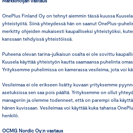
Markkinoijan vastaus
OnePlus Finland Oy on tehnyt aiemmin tässä kuussa Kuuselan
yhteistyötä. Siinä yhteydessä hän on saanut OnePlus-puheli
merkitty ohjeiden mukaisesti kaupalliseksi yhteistyöksi, ku
kanssaan tehdyissä yhteistöissä.
Puheena olevan tarina-julkaisun osalta ei ole sovittu kaupall
Kuusela käyttää yhteistyön kautta saamaansa puhelinta omas
Yrityksemme puhelimissa on kamerassa vesileima, jota voi kä
Vesileimaa ei ole erikseen lisätty kuvaan yrityksemme pyyn
asetuksissa sen saa pois päältä. Yrityksemme on ollut yhtey
manageriin ja olemme todenneet, että on parempi olla käyttä
hänen kuvissaan. Vesileimaa voi käyttää kuka tahansa OnePl
henkilö.
OCMG Nordic Oy:n vastaus