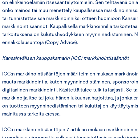
on elinkeinoelämän itsesääntelytoimielin. Sen tehtävänä on an
onko mainos tai muu menettely kaupallisessa markkinoinniss
tai tunnistettavissa markkinoinniksi ottaen huomioon Kansa
markkinointisäännöt. Kaupallisella markkinoinnilla tarkoitetaa
tarkoituksena on kulutushyödykkeen myynninedistäminen. N
ennakkolausuntoja (Copy Advice).
Kansainvälisen kauppakamarin (ICC) markkinointisäännöt
ICC:n markkinointisääntöjen määritelmien mukaan markkinoint
muuta markkinointia, kuten myynninedistäminen, sponsoroint
digitaalinen markkinointi. Käsitettä tulee tulkita laajasti. Se ta
markkinoija itse tai joku hänen lukuunsa harjoittaa, ja jonka e
on tuotteen myynninedistäminen tai kuluttajien käyttäytymi
mainitussa tarkoituksessa.
ICC:n markkinointisääntöjen 7 artiklan mukaan markkinoinnin
ja mediasta riippumatta selkeästi tunnistettavissa markkinoi