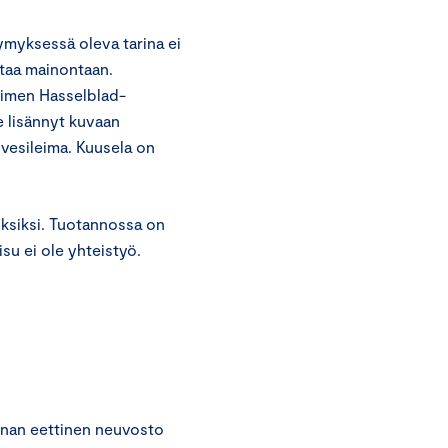
ymyksessä oleva tarina ei
ttaa mainontaan.
limen Hasselblad-
e lisännyt kuvaan
vesileima. Kuusela on
oksiksi. Tuotannossa on
su ei ole yhteistyö.
nan eettinen neuvosto