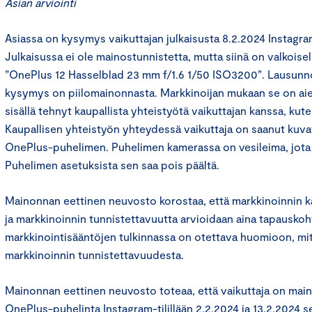
Asian arviointi
Asiassa on kysymys vaikuttajan julkaisusta 8.2.2024 Instagram-
Julkaisussa ei ole mainostunnistetta, mutta siinä on valkoisel
”OnePlus 12 Hasselblad 23 mm f/1.6 1/50 ISO3200”. Lausun
kysymys on piilomainonnasta. Markkinoijan mukaan se on 
sisällä tehnyt kaupallista yhteistyötä vaikuttajan kanssa, ku
Kaupallisen yhteistyön yhteydessä vaikuttaja on saanut kuva
OnePlus-puhelimen. Puhelimen kamerassa on vesileima, jota 
Puhelimen asetuksista sen saa pois päältä.
Mainonnan eettinen neuvosto korostaa, että markkinoinnin käsi
ja markkinoinnin tunnistettavuutta arvioidaan aina tapauskoht
markkinointisääntöjen tulkinnassa on otettava huomioon, mi
markkinoinnin tunnistettavuudesta.
Mainonnan eettinen neuvosto toteaa, että vaikuttaja on mai
OnePlus-puhelinta Instagram-tilillään 2.2.2024 ja 13.2.2024 