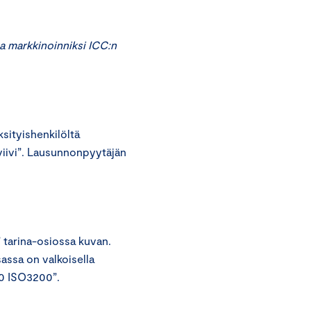
a markkinoinniksi ICC:n
ityishenkilöltä
laviivi”. Lausunnonpyytäjän
” tarina-osiossa kuvan.
assa on valkoisella
50 ISO3200”.