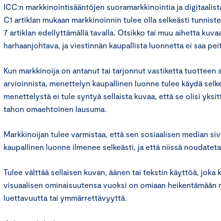
ICC:n markkinointisääntöjen suoramarkkinointia ja digitaalis
C1 artiklan mukaan markkinoinnin tulee olla selkeästi tunnist
7 artiklan edellyttämällä tavalla. Otsikko tai muu aihetta kuva
harhaanjohtava, ja viestinnän kaupallista luonnetta ei saa peit
Kun markkinoija on antanut tai tarjonnut vastiketta tuotteen 
arvioinnista, menettelyn kaupallinen luonne tulee käydä selkeä
menettelystä ei tule syntyä sellaista kuvaa, että se olisi yksi
tahon omaehtoinen lausuma.
Markkinoijan tulee varmistaa, että sen sosiaalisen median sivu
kaupallinen luonne ilmenee selkeästi, ja että niissä noudateta
Tulee välttää sellaisen kuvan, äänen tai tekstin käyttöä, joka
visuaalisen ominaisuutensa vuoksi on omiaan heikentämään 
luettavuutta tai ymmärrettävyyttä.