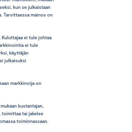
seksi, kun se julkaistaan
oa. Tarvittaessa mainos on
 Kuluttajaa ei tule johtaa
kkinointia ei tule
ksi, käyttäjän
i julkaisuksi
kaan markkinoija on
 mukaan kustantajan,
 toimittaa tai jakelee
 omassa toiminnassaan.