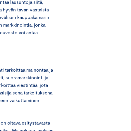
taa lausuntoja siitä,
a hyvän tavan vastaista
invälisen kauppakamarin
n markkinointia, jonka
euvosto voi antaa
i tarkoittaa mainontaa ja
i, suoramarkkinointi ja
rkoittaa viestintää, jota
nsisijaisena tarkoituksena
seen vaikuttaminen
 on oltava esitystavasta
nniksi. Mainoksen, mukaan