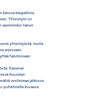
 kanssa kaupallista
men. Yhteistyöt on
ten aiemminkin hänen
isesta yhteistyöstä, mutta
sa arjessaan.
yttää halutessaan.
nöstä. Kameran
dessä Kuuselan
mättä vesileimaa jatkossa
us-puhelimella kuvaava