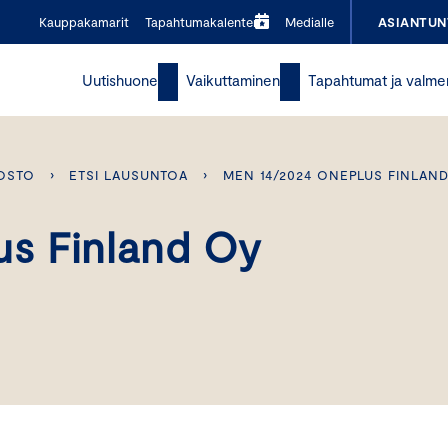
Kauppakamarit
Tapahtumakalenteri
Medialle
ASIANTUN
Uutishuone
Vaikuttaminen
Tapahtumat ja valme
OSTO
›
ETSI LAUSUNTOA
›
MEN 14/2024 ONEPLUS FINLAN
s Finland Oy