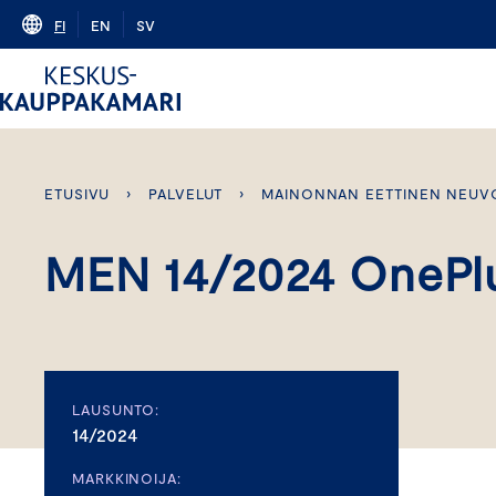
Skip
FI
EN
SV
to
content
ETUSIVU
›
PALVELUT
›
MAINONNAN EETTINEN NEUV
MEN 14/2024 OnePlu
LAUSUNTO:
14/2024
MARKKINOIJA: