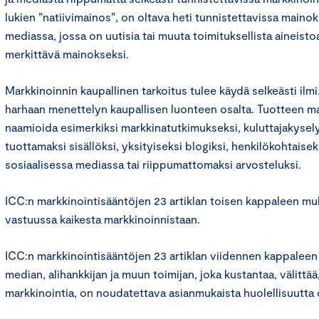
lukien ”natiivimainos”, on oltava heti tunnistettavissa mainok
mediassa, jossa on uutisia tai muuta toimituksellista aineist
merkittävä mainokseksi.
Markkinoinnin kaupallinen tarkoitus tulee käydä selkeästi ilmi.
harhaan menettelyn kaupallisen luonteen osalta. Tuotteen mar
naamioida esimerkiksi markkinatutkimukseksi, kuluttajakysely
tuottamaksi sisällöksi, yksityiseksi blogiksi, henkilökohtaiseks
sosiaalisessa mediassa tai riippumattomaksi arvosteluksi.
ICC:n markkinointisääntöjen 23 artiklan toisen kappaleen mu
vastuussa kaikesta markkinoinnistaan.
ICC:n markkinointisääntöjen 23 artiklan viidennen kappaleen
median, alihankkijan ja muun toimijan, joka kustantaa, välittää,
markkinointia, on noudatettava asianmukaista huolellisuutta