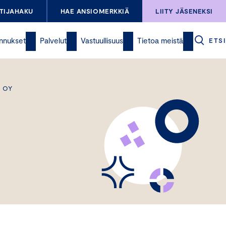
TIJAHAKU
HAE ANSIOMERKKIÄ
LIITY JÄSENEKSI
nnukset
Palvelut
Vastuullisuus
Tietoa meistä
ETSI
D OY