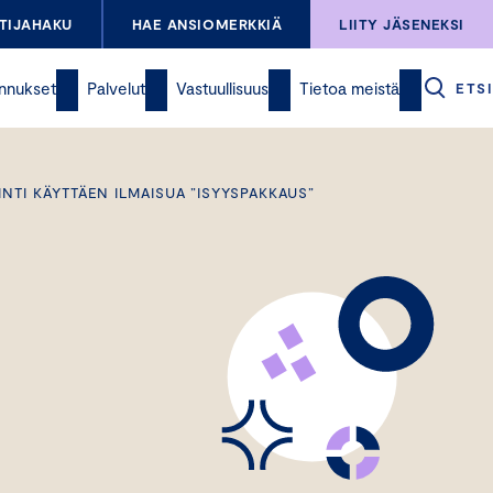
TIJAHAKU
HAE ANSIOMERKKIÄ
LIITY JÄSENEKSI
nnukset
Palvelut
Vastuullisuus
Tietoa meistä
ETSI
NTI KÄYTTÄEN ILMAISUA ”ISYYSPAKKAUS”