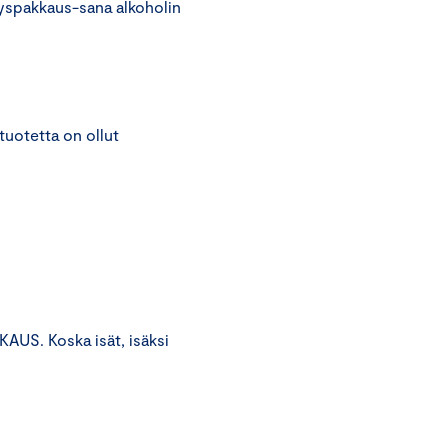
isyyspakkaus-sana alkoholin
tuotetta on ollut
US. Koska isät, isäksi