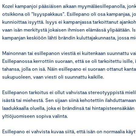
Kozel kampanjoi pääsiäisen aikaan myymäläesillepanolla, jonk
otsikkona oli ”Isyyspakkaus”. Esillepano oli osa kampanjaa, j
kunnioittaa isyyttä. Isyys ei kampanjassa tarkoittanut ajankoht
vaan isän merkitystä jokaisen ihmisen elämässä ylipäätään. 
kampanjan keskiöön lähti brändin kuluttajakunnasta, jossa m
Mainonnan tai esillepanon viestiä ei kuitenkaan suunnattu vain 
Esillepanossa kerrottiin suoraan, että se oli tarkoitettu isille, i
tahansa, jolla on isä. Näin esillepano ei suoraan ottanut ka
sukupuoleen, vaan viesti oli suunnattu kaikille.
Esillepanon tarkoitus ei ollut vahvistaa stereotyyppistä mie
isästä tai miehestä. Sen sijaan siinä kehotettiin ilahduttamaa
laadukkaalla oluella, joka ei brändinsä tai hintapisteensäkään
yltiöjuomiseen sopiva valinta.
Esillepano ei vahvista kuvaa siitä, että isän on normaalia käyt