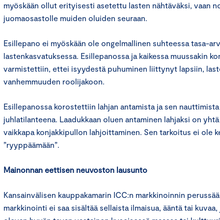
myöskään ollut erityisesti asetettu lasten nähtäväksi, vaan 
juomaosastolle muiden oluiden seuraan.
Esillepano ei myöskään ole ongelmallinen suhteessa tasa-ar
lastenkasvatuksessa. Esillepanossa ja kaikessa muussakin k
varmistettiin, ettei isyydestä puhuminen liittynyt lapsiin, la
vanhemmuuden roolijakoon.
Esillepanossa korostettiin lahjan antamista ja sen nauttimista
juhlatilanteena. Laadukkaan oluen antaminen lahjaksi on yht
vaikkapa konjakkipullon lahjoittaminen. Sen tarkoitus ei ole k
”ryyppäämään”.
Mainonnan eettisen neuvoston lausunto
Kansainvälisen kauppakamarin ICC:n markkinoinnin perussää
markkinointi ei saa sisältää sellaista ilmaisua, ääntä tai kuvaa