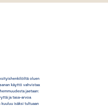
ityishenkilöiltä oluen
-sanan käyttö vahvistaa
anhemmuudesta jaetaan:
yyttä ja tasa-arvoa
 kuuluu isäksi tultuaan