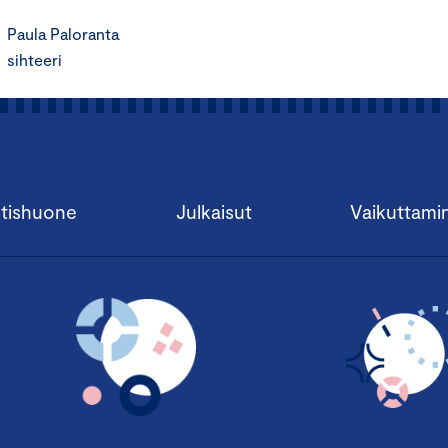
Paula Paloranta
sihteeri
tishuone
Julkaisut
Vaikuttami