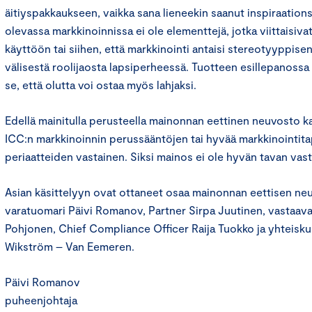
äitiyspakkaukseen, vaikka sana lieneekin saanut inspiraations
olevassa markkinoinnissa ei ole elementtejä, jotka viittaisiv
käyttöön tai siihen, että markkinointi antaisi stereotyyppis
välisestä roolijaosta lapsiperheessä. Tuotteen esillepanoss
se, että olutta voi ostaa myös lahjaksi.
Edellä mainitulla perusteella mainonnan eettinen neuvosto k
ICC:n markkinoinnin perussääntöjen tai hyvää markkinointit
periaatteiden vastainen. Siksi mainos ei ole hyvän tavan vast
Asian käsittelyyn ovat ottaneet osaa mainonnan eettisen n
varatuomari Päivi Romanov, Partner Sirpa Juutinen, vastaava 
Pohjonen, Chief Compliance Officer Raija Tuokko ja yhteisk
Wikström – Van Eemeren.
Päivi Romanov
puheenjohtaja