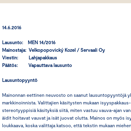
14.6.2016
Lausunto: MEN 14/2016
Mainostaja: Velkopopovický Kozel / Servaali Oy
Viestin: Lahjapakkaus
Päätös: Vapauttava lausunto
Lausuntopyyntö
Mainonnan eettinen neuvosto on saanut lausuntopyyntöjä yks
markkinoinnista. Valittajien käsitysten mukaan isyyspakkaus
stereotyyppisiä käsityksiä siitä, miten vastuu vauva-ajan v
äidit hoitavat vauvat ja isät juovat olutta. Mainos on myös is
loukkaava, koska valittaja katsoo, että tekstin mukaan miehen