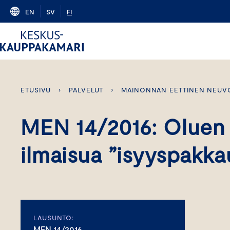
Skip
EN
SV
FI
to
content
ETUSIVU
›
PALVELUT
›
MAINONNAN EETTINEN NEUV
MEN 14/2016: Oluen 
ilmaisua ”isyyspakka
LAUSUNTO:
MEN 14/2016