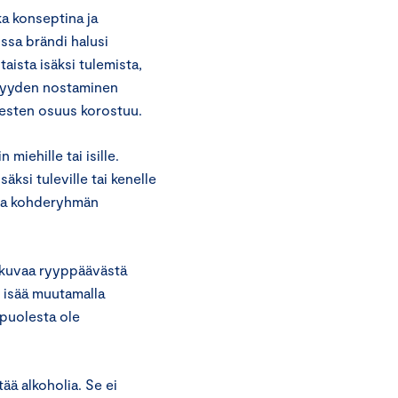
a konseptina ja
ossa brändi halusi
aista isäksi tulemista,
Isyyden nostaminen
iesten osuus korostuu.
miehille tai isille.
säksi tuleville tai kenelle
ntaa kohderyhmän
likuvaa ryyppäävästä
n isää muutamalla
 puolesta ole
tää alkoholia. Se ei