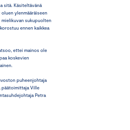
a sitä. Käsiteltävänä
at oluen ylenmääräiseen
en mielikuvan sukupuolten
a korostuu ennen kaikkea
atsoo, ettei mainos ole
apaa koskevien
ainen.
euvoston puheenjohtaja
päätoimittaja Ville
untasuhdejohtaja Petra