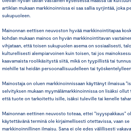
olevan hyvän tavan vastainen kyseisessä maassa tai kulttuur
artiklan mukaan markkinoinnissa ei saa sallia syrjintää, joka 
sukupuoleen.
Mainonnan eettisen neuvoston hyvää markkinointitapaa kosk
kohdan mukaan mainos on hyvän markkinointitavan vastainen, 
vihjataan, että toisen sukupuolen asema on sosiaalisesti, talo
kulturellisesti alempiarvoinen kuin toisen, tai jos mainoksess
kaavamaista roolikäsitystä siitä, mikä on tyypillistä tai tunnus
miehille tai heidän persoonallisuudelleen tai työskentelylleen
Mainostaja on oluen markkinoinnissaan käyttänyt ilmaisua ”i
selvityksen mukaan myymälämarkkinoinnissa on lisäksi ollut t
että tuote on tarkoitettu isille, isäksi tuleville tai kenelle tahan
Mainonnan eettinen neuvosto toteaa, ettei ”isyyspakkaus” o
käytettävänä terminä ole kirjaimellisesti otettavissa, vaan 
markkinoinnillinen ilmaisu. Sana ei ole edes välillisesti vakav