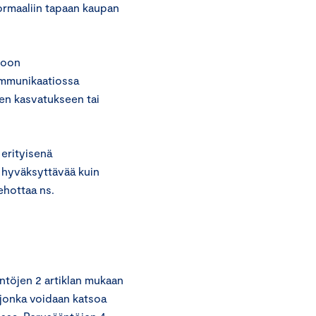
normaaliin tapaan kaupan
voon
ommunikaatiossa
sten kasvatukseen tai
 erityisenä
ä hyväksyttävää kuin
ehottaa ns.
ntöjen 2 artiklan mukaan
, jonka voidaan katsoa