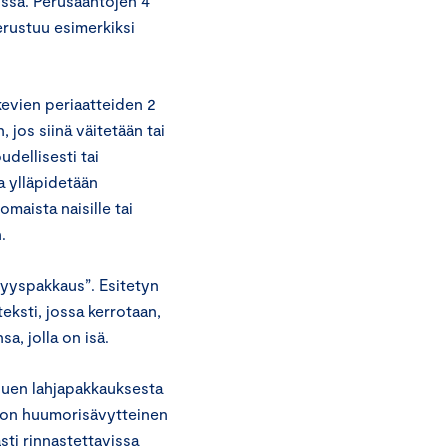
issa. Perusääntöjen 4
perustuu esimerkiksi
evien periaatteiden 2
jos siinä väitetään tai
udellisesti tai
a ylläpidetään
omaista naisille tai
.
syyspakkaus”. Esitetyn
eksti, jossa kerrotaan,
sa, jolla on isä.
luen lahjapakkauksesta
se on huumorisävytteinen
asti rinnastettavissa