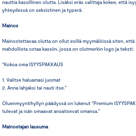
nauttia kassillinen olutta. Lisäksi eräs valittaja kokee, että 
yhteydessä on seksistinen ja typerä.
Mainos
Mainostettavaa olutta on ollut esillä myymälöissä siten, että 
mahdollista ostaa kassiin, jossa on olutmerkin logo ja teksti:
”Kokoa oma ISYYSPAKKAUS
1. Valitse haluamasi juomat
2. Anna lahjaksi tai nauti itse.”
Oluenmyyntihyllyn päädyssä on lukenut ”Premium ISYYSPAKKA
tulevat ja isän omaavat ansaitsevat omansa.”
Mainostajan lausuma