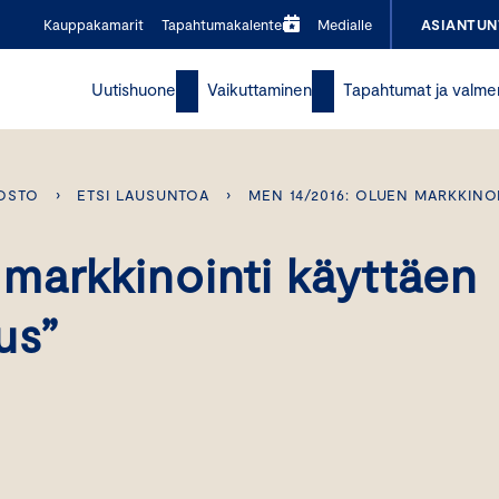
Kauppakamarit
Tapahtumakalenteri
Medialle
ASIANTUN
Uutishuone
Vaikuttaminen
Tapahtumat ja valme
OSTO
›
ETSI LAUSUNTOA
›
MEN 14/2016: OLUEN MARKKINOI
markkinointi käyttäen
us”