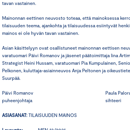
tavan vastainen.
Mainonnan eettinen neuvosto toteaa, että mainoksessa ker
tilaisuuden teema, ajankohta ja tilaisuudessa esiintyvät henki
mainos ei ole hyvän tavan vastainen.
Asian käsittelyyn ovat osallistuneet mainonnan eettisen ne
varatuomari Päivi Romanov ja jäsenet päätoimittaja Iina Arti
Strategist Heini Hussam, varatuomari Pia Kumpulainen, Seni
Pelkonen, kuluttaja-asiainneuvos Anja Peltonen ja oikeustie
Suurpää.
Päivi Romanov Paula Paloran
puheenjohtaja sihteeri
ASIASANAT:
TILAISUUDEN MAINOS
Lausunto:
MEN 12/2021