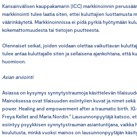
Kansainvälisen kauppakamarin (ICC) markkinoinnin perussään
markkinointi tulee laatia siten, ettei kuluttajien luottamusta 
väärinkäytetä. Markkinoinnissa ei pidä pyrkiä hyötymään kulu
kokemattomuudesta tai tietojen puutteesta.
Olennaiset seikat, joiden voidaan olettaa vaikuttavan kulutt
tulee antaa kuluttajalle siten ja sellaisena ajankohtana, että k
huomioon.
Asian arviointi
Asiassa on kysymys synnytystraumoja käsittelevän tilaisuud
Mainoksessa ovat tilaisuuden esiintyiien kuvat ja nimet sekä 
power. Healing and empowerment after a traumatic birth. IG-l
Freya Kellet and Maria Nordin.” Lausunnonpyytäjä katsoo, että
esiintyy psyykkisen synnytystrauman asiantuntijana, vaikka hä
koulutusta, minkä vuoksi mainos on lausunnonpyytäjän käsi