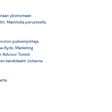
rotaan yksinomaan
löt. Mainitulla perusteella
uvoston puheenjohtaja
ma-Kyrki, Marketing
or Advisor Tommi
teen kandidaatti Johanna
ta