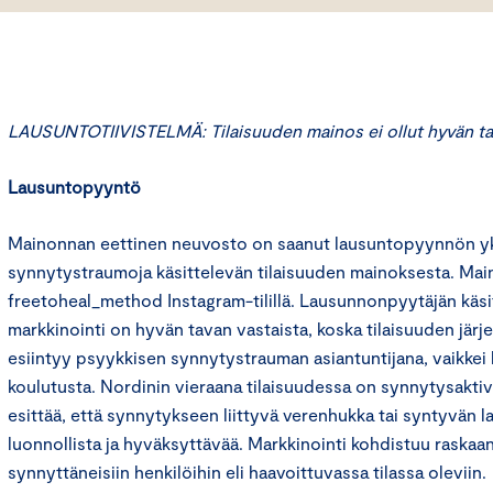
LAUSUNTOTIIVISTELMÄ: Tilaisuuden mainos ei ollut hyvän ta
Lausuntopyyntö
Mainonnan eettinen neuvosto on saanut lausuntopyynnön yks
synnytystraumoja käsittelevän tilaisuuden mainoksesta. Main
freetoheal_method Instagram-tilillä. Lausunnonpyytäjän kä
markkinointi on hyvän tavan vastaista, koska tilaisuuden järj
esiintyy psyykkisen synnytystrauman asiantuntijana, vaikkei 
koulutusta. Nordinin vieraana tilaisuudessa on synnytysaktivi
esittää, että synnytykseen liittyvä verenhukka tai syntyvän
luonnollista ja hyväksyttävää. Markkinointi kohdistuu raskaana
synnyttäneisiin henkilöihin eli haavoittuvassa tilassa oleviin.