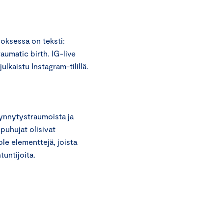
noksessa on teksti:
umatic birth. IG-live
ulkaistu Instagram-tilillä.
synnytystraumoista ja
 puhujat olisivat
le elementtejä, joista
tuntijoita.