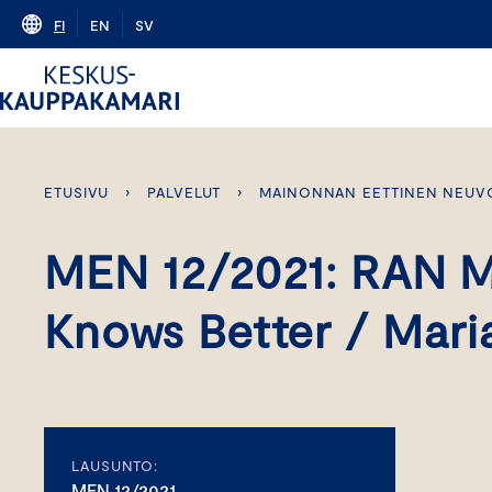
Skip
FI
EN
SV
to
content
ETUSIVU
›
PALVELUT
›
MAINONNAN EETTINEN NEUV
MEN 12/2021: RAN M
Knows Better / Mari
LAUSUNTO:
MEN 12/2021