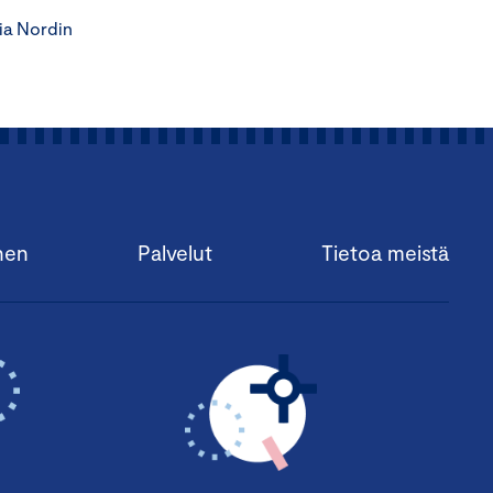
ia Nordin
nen
Palvelut
Tietoa meistä