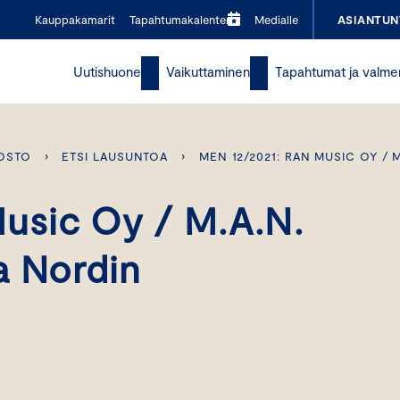
Kauppakamarit
Tapahtumakalenteri
Medialle
ASIANTUN
Uutishuone
Vaikuttaminen
Tapahtumat ja valme
OSTO
›
ETSI LAUSUNTOA
›
MEN 12/2021: RAN MUSIC OY / 
usic Oy / M.A.N.
a Nordin