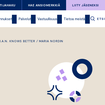
TIJAHAKU
HAE ANSIOMERKKIÄ
LIITY JÄSENEKSI
nnukset
Palvelut
Vastuullisuus
Tietoa meistä
ETSI
M.A.N. KNOWS BETTER / MARIA NORDIN