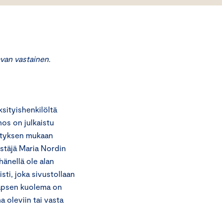
van vastainen.
ityishenkilöltä
os on julkaistu
sityksen mukaan
estäjä Maria Nordin
hänellä ole alan
sti, joka sivustollaan
 lapsen kuolema on
 oleviin tai vasta