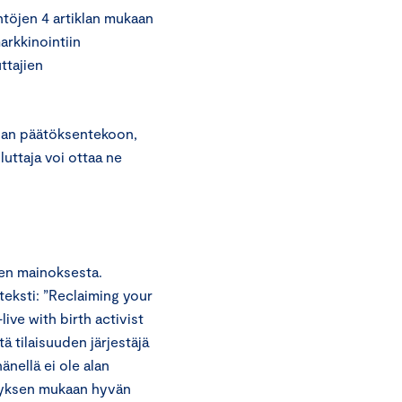
töjen 4 artiklan mukaan
markkinointiin
ttajien
ajan päätöksentekoon,
uluttaja voi ottaa ne
en mainoksesta.
teksti: ”Reclaiming your
ive with birth activist
 tilaisuuden järjestäjä
nellä ei ole alan
tyksen mukaan hyvän