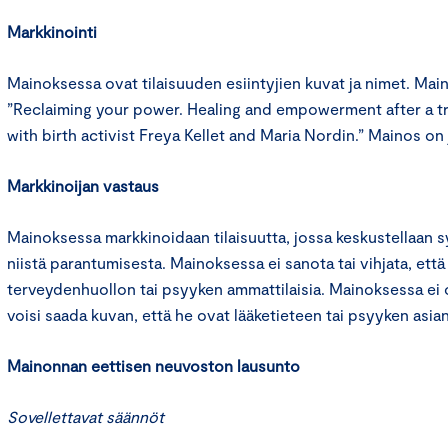
Markkinointi
Mainoksessa ovat tilaisuuden esiintyjien kuvat ja nimet. Mai
”Reclaiming your power. Healing and empowerment after a tra
with birth activist Freya Kellet and Maria Nordin.” Mainos on j
Markkinoijan vastaus
Mainoksessa markkinoidaan tilaisuutta, jossa keskustellaan 
niistä parantumisesta. Mainoksessa ei sanota tai vihjata, että
terveydenhuollon tai psyyken ammattilaisia. Mainoksessa ei o
voisi saada kuvan, että he ovat lääketieteen tai psyyken asian
Mainonnan eettisen neuvoston lausunto
Sovellettavat säännöt