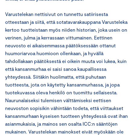
Varustelekan nettisivut on tunnettu satiirisesta
otteestaan ja siitä, että sotatavarakauppana Varusteleka
kertoo tuotteistaan myös niiden historian, joka usein on
verinen, julma ja kerrassaan vittumainen. Eettinen
neuvosto ei aikaisemmassa päätöksessään ottanut
huumoriarvoa huomioon ollenkaan, ja hyvällä
tahdollakaan päätöksestä ei oikein muuta voi lukea, kuin
että kansanmurhaa ei saisi sanoa kaupallisessa
yhteydessä. Siitäkin huolimatta, että puhutaan
tuotteesta, jota on käytetty kansanmurhassa, ja jopa
tuotekuvassa oleva henkilö on tuomittu sellaisesta.
Naurunalaiseksi tulemisen välttämiseksi eettisen
neuvoston sopisikin vähintään todeta, että viittaukset
kansanmurhaan kyseisen tuotteen yhteydessä ovat ihan
asianmukaisia, ja mainos sen osalta ICC:n sääntöjen
mukainen. Varustelekan mainokset eivät myöskään ole