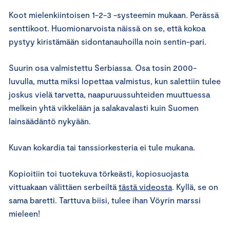
Koot mielenkiintoisen 1-2-3 -systeemin mukaan. Perässä
senttikoot. Huomionarvoista näissä on se, että kokoa
pystyy kiristämään sidontanauhoilla noin sentin-pari.
Suurin osa valmistettu Serbiassa. Osa tosin 2000-
luvulla, mutta miksi lopettaa valmistus, kun salettiin tulee
joskus vielä tarvetta, naapuruussuhteiden muuttuessa
melkein yhtä vikkelään ja salakavalasti kuin Suomen
lainsäädäntö nykyään.
Kuvan kokardia tai tanssiorkesteria ei tule mukana.
Kopioitiin toi tuotekuva törkeästi, kopiosuojasta
vittuakaan välittäen serbeiltä
tästä videosta
. Kyllä, se on
sama baretti. Tarttuva biisi, tulee ihan Vöyrin marssi
mieleen!