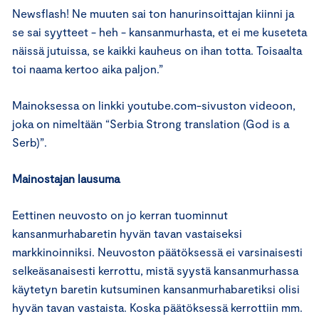
Newsflash! Ne muuten sai ton hanurinsoittajan kiinni ja
se sai syytteet - heh - kansanmurhasta, et ei me kuseteta
näissä jutuissa, se kaikki kauheus on ihan totta. Toisaalta
toi naama kertoo aika paljon.”
Mainoksessa on linkki youtube.com-sivuston videoon,
joka on nimeltään “Serbia Strong translation (God is a
Serb)”.
Mainostajan lausuma
Eettinen neuvosto on jo kerran tuominnut
kansanmurhabaretin hyvän tavan vastaiseksi
markkinoinniksi. Neuvoston päätöksessä ei varsinaisesti
selkeäsanaisesti kerrottu, mistä syystä kansanmurhassa
käytetyn baretin kutsuminen kansanmurhabaretiksi olisi
hyvän tavan vastaista. Koska päätöksessä kerrottiin mm.