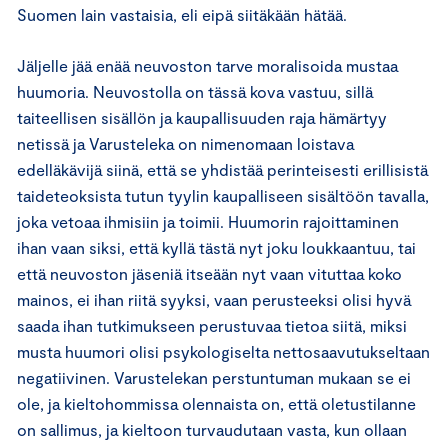
Suomen lain vastaisia, eli eipä siitäkään hätää.
Jäljelle jää enää neuvoston tarve moralisoida mustaa
huumoria. Neuvostolla on tässä kova vastuu, sillä
taiteellisen sisällön ja kaupallisuuden raja hämärtyy
netissä ja Varusteleka on nimenomaan loistava
edelläkävijä siinä, että se yhdistää perinteisesti erillisistä
taideteoksista tutun tyylin kaupalliseen sisältöön tavalla,
joka vetoaa ihmisiin ja toimii. Huumorin rajoittaminen
ihan vaan siksi, että kyllä tästä nyt joku loukkaantuu, tai
että neuvoston jäseniä itseään nyt vaan vituttaa koko
mainos, ei ihan riitä syyksi, vaan perusteeksi olisi hyvä
saada ihan tutkimukseen perustuvaa tietoa siitä, miksi
musta huumori olisi psykologiselta nettosaavutukseltaan
negatiivinen. Varustelekan perstuntuman mukaan se ei
ole, ja kieltohommissa olennaista on, että oletustilanne
on sallimus, ja kieltoon turvaudutaan vasta, kun ollaan