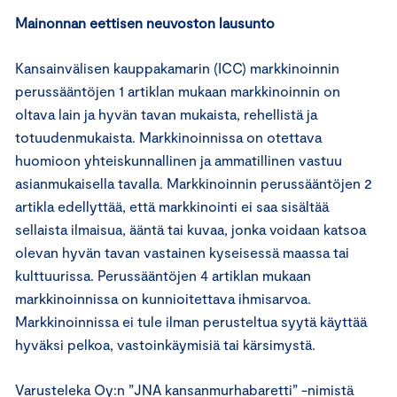
Mainonnan eettisen neuvoston lausunto
Kansainvälisen kauppakamarin (ICC) markkinoinnin
perussääntöjen 1 artiklan mukaan markkinoinnin on
oltava lain ja hyvän tavan mukaista, rehellistä ja
totuudenmukaista. Markkinoinnissa on otettava
huomioon yhteiskunnallinen ja ammatillinen vastuu
asianmukaisella tavalla. Markkinoinnin perussääntöjen 2
artikla edellyttää, että markkinointi ei saa sisältää
sellaista ilmaisua, ääntä tai kuvaa, jonka voidaan katsoa
olevan hyvän tavan vastainen kyseisessä maassa tai
kulttuurissa. Perussääntöjen 4 artiklan mukaan
markkinoinnissa on kunnioitettava ihmisarvoa.
Markkinoinnissa ei tule ilman perusteltua syytä käyttää
hyväksi pelkoa, vastoinkäymisiä tai kärsimystä.
Varusteleka Oy:n ”JNA kansanmurhabaretti” -nimistä