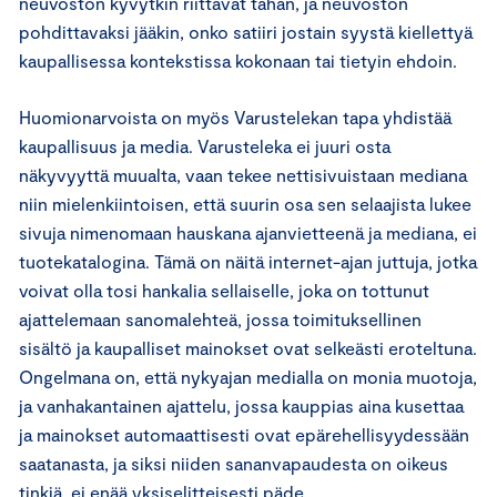
neuvoston kyvytkin riittävät tähän, ja neuvoston
pohdittavaksi jääkin, onko satiiri jostain syystä kiellettyä
kaupallisessa kontekstissa kokonaan tai tietyin ehdoin.
Huomionarvoista on myös Varustelekan tapa yhdistää
kaupallisuus ja media. Varusteleka ei juuri osta
näkyvyyttä muualta, vaan tekee nettisivuistaan mediana
niin mielenkiintoisen, että suurin osa sen selaajista lukee
sivuja nimenomaan hauskana ajanvietteenä ja mediana, ei
tuotekatalogina. Tämä on näitä internet-ajan juttuja, jotka
voivat olla tosi hankalia sellaiselle, joka on tottunut
ajattelemaan sanomalehteä, jossa toimituksellinen
sisältö ja kaupalliset mainokset ovat selkeästi eroteltuna.
Ongelmana on, että nykyajan medialla on monia muotoja,
ja vanhakantainen ajattelu, jossa kauppias aina kusettaa
ja mainokset automaattisesti ovat epärehellisyydessään
saatanasta, ja siksi niiden sananvapaudesta on oikeus
tinkiä, ei enää yksiselitteisesti päde.