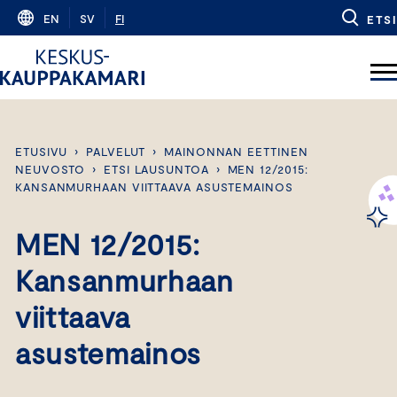
Skip
EN
SV
FI
ETSI
to
content
ETUSIVU
›
PALVELUT
›
MAINONNAN EETTINEN
NEUVOSTO
›
ETSI LAUSUNTOA
›
MEN 12/2015:
KANSANMURHAAN VIITTAAVA ASUSTEMAINOS
MEN 12/2015:
Kansanmurhaan
viittaava
asustemainos