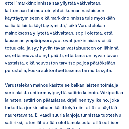
ettei “markkinoinnissa saa yllyttää väkivaltaan,
laittomaan tai muutoin yhteiskunnan vastaiseen
käyttäytymiseen eikä markkinoinnissa tule myöskään
sallia tällaista käyttäytymistä,” eikä Varustelekan
mainoksessa yllytetä väkivaltaan, sopii olettaa, että
lausuman ympäripyöreydet ovat jonkinlaisia yleisiä
totuuksia, ja syy hyvän tavan vastaisuuteen on lähinnä
se, että neuvosto nyt päätti, että tämä on hyvän tavan
vastaista, eikä neuvoston tarvitse paljoa päätöksiään
perustella, koska auktoriteettiasema tai muita syitä.
Varustelekan mainos käsittelee balkanilaisten toimia ja
serbialaista uniformuylpeyttä satiirin keinoin. Wikipediaa
lainaten, satiiri on pääasiassa kirjallinen tyylikeino, joka
tarkoittaa jonkin aiheen käsittelyä niin, että se näyttää
naurettavalta. Ei vaadi suuria lahjoja tunnistaa tuotesivu
satiiriksi, joten lähdetään olettamuksesta, että eettisen