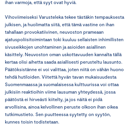
ihan varmoja, että syyt ovat hyviä.
Vihoviimeiseksi Varusteleka tekee tästäkin tempauksesta
julkisen, ja huolimatta siitä, että tämä vastine on ihan
tahallaan provokatiivinen, neuvoston prameaan
ajatuspoliisitoimintaan toki kuuluu sellaisten inhimillisten
sivuseikkojen unohtaminen ja asioiden asiallinen
käsittely. Neuvoston oman uskottavuuden kannalta tällä
kertaa olisi aihetta saada asiallisesti perusteltu lausunto.
Päätöksistänne ei voi valittaa, joten niitä on vähän huono
tehdä hutiloiden. Viitettä hyvän tavan mukaisuudesta
Suomenmaassa ja suomalaisessa kulttuurissa voi ottaa
julkisiin reaktioihin viime lausuman yhteydessä, jossa
päätöstä ei hirveästi kiitelty, ja jos näitä ei pidä
arvollisina, ainoa kelvollinen peruste olkoon ihan oikea
tutkimustieto. Sen puutteessa syytetty on syytön,
kunnes toisin todistetaan.