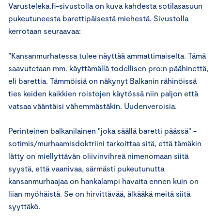
Varusteleka.fi-sivustolla on kuva kahdesta sotilasasuun
pukeutuneesta barettipäisestä miehestä. Sivustolla
kerrotaan seuraavaa:
”Kansanmurhatessa tulee näyttää ammattimaiselta. Tämä
saavutetaan mm. käyttämällä todellisen pro:n päähinettä,
eli barettia. Tämmöisiä on näkynyt Balkanin rähinöissä
ties keiden kaikkien roistojen käytössä niin paljon että
vatsaa vääntäisi vähemmästäkin. Uudenveroisia.
Perinteinen balkanilainen "joka säällä baretti päässä" -
sotimis/murhaamisdoktriini tarkoittaa sitä, että tämäkin
lätty on miellyttävän oliivinvihreä nimenomaan siitä
syystä, että vaanivaa, särmästi pukeutunutta
kansanmurhaajaa on hankalampi havaita ennen kuin on
liian myöhäistä. Se on hirvittävää, älkääkä meitä siitä
syyttäkö.