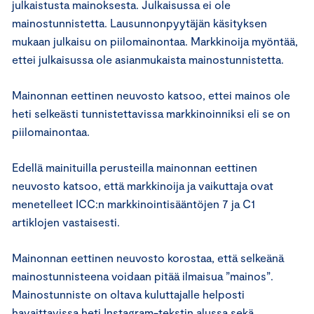
julkaistusta mainoksesta. Julkaisussa ei ole
mainostunnistetta. Lausunnonpyytäjän käsityksen
mukaan julkaisu on piilomainontaa. Markkinoija myöntää,
ettei julkaisussa ole asianmukaista mainostunnistetta.
Mainonnan eettinen neuvosto katsoo, ettei mainos ole
heti selkeästi tunnistettavissa markkinoinniksi eli se on
piilomainontaa.
Edellä mainituilla perusteilla mainonnan eettinen
neuvosto katsoo, että markkinoija ja vaikuttaja ovat
menetelleet ICC:n markkinointisääntöjen 7 ja C1
artiklojen vastaisesti.
Mainonnan eettinen neuvosto korostaa, että selkeänä
mainostunnisteena voidaan pitää ilmaisua ”mainos”.
Mainostunniste on oltava kuluttajalle helposti
havaittavissa heti Instagram-tekstin alussa sekä