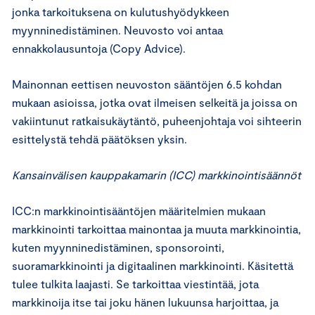
jonka tarkoituksena on kulutushyödykkeen
myynninedistäminen. Neuvosto voi antaa
ennakkolausuntoja (Copy Advice).
Mainonnan eettisen neuvoston sääntöjen 6.5 kohdan
mukaan asioissa, jotka ovat ilmeisen selkeitä ja joissa on
vakiintunut ratkaisukäytäntö, puheenjohtaja voi sihteerin
esittelystä tehdä päätöksen yksin.
Kansainvälisen kauppakamarin (ICC) markkinointisäännöt
ICC:n markkinointisääntöjen määritelmien mukaan
markkinointi tarkoittaa mainontaa ja muuta markkinointia,
kuten myynninedistäminen, sponsorointi,
suoramarkkinointi ja digitaalinen markkinointi. Käsitettä
tulee tulkita laajasti. Se tarkoittaa viestintää, jota
markkinoija itse tai joku hänen lukuunsa harjoittaa, ja