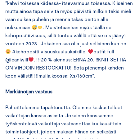
”kahvi toisessa kädessä- itsevarmuus toisessa. Kliseinen
mutta ainoa tapa selvitä myös päivistä milloin tekis mieli
vaan sulkea puhelin ja mennä takas peiton alle
nukkumaan
. Muistetaanhan myös täällä se
kehopositiivisuus, sillä tuntuu välillä että se ois jäänyt
vuoteen 2023.. Jokainen saa olla just sellainen kun on.
#kehopositiivisuuskuuluukaikille.
outfit full
@icaniwill
. !!-20 % alennus: ERNA 20. !!KNIT SETTIÄ
ON VIHDOIN RESTOCKATTU!! !!ota pienempi kahden
koon välistä!! !!mulla koossa: Xs/160cm”.
Markkinoijan vastaus
Pahoittelemme tapahtunutta. Olemme keskustelleet
vaikuttajan kanssa asiasta. Jokainen kanssamme
työskentelevä vaikuttaja vastaanottaa kuukausittain
toimintaohjeet, joiden mukaan hänen on selkeästi