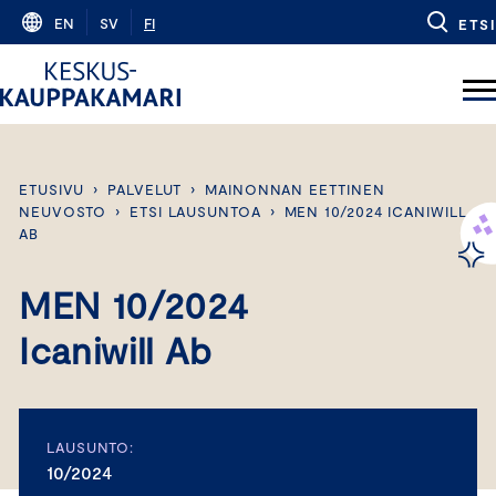
Skip
EN
SV
FI
ETSI
to
content
ETUSIVU
›
PALVELUT
›
MAINONNAN EETTINEN
NEUVOSTO
›
ETSI LAUSUNTOA
›
MEN 10/2024 ICANIWILL
AB
MEN 10/2024
Icaniwill Ab
LAUSUNTO:
10/2024