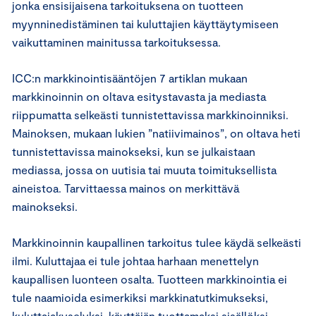
jonka ensisijaisena tarkoituksena on tuotteen
myynninedistäminen tai kuluttajien käyttäytymiseen
vaikuttaminen mainitussa tarkoituksessa.
ICC:n markkinointisääntöjen 7 artiklan mukaan
markkinoinnin on oltava esitystavasta ja mediasta
riippumatta selkeästi tunnistettavissa markkinoinniksi.
Mainoksen, mukaan lukien ”natiivimainos”, on oltava heti
tunnistettavissa mainokseksi, kun se julkaistaan
mediassa, jossa on uutisia tai muuta toimituksellista
aineistoa. Tarvittaessa mainos on merkittävä
mainokseksi.
Markkinoinnin kaupallinen tarkoitus tulee käydä selkeästi
ilmi. Kuluttajaa ei tule johtaa harhaan menettelyn
kaupallisen luonteen osalta. Tuotteen markkinointia ei
tule naamioida esimerkiksi markkinatutkimukseksi,
kuluttajakyselyksi, käyttäjän tuottamaksi sisällöksi,