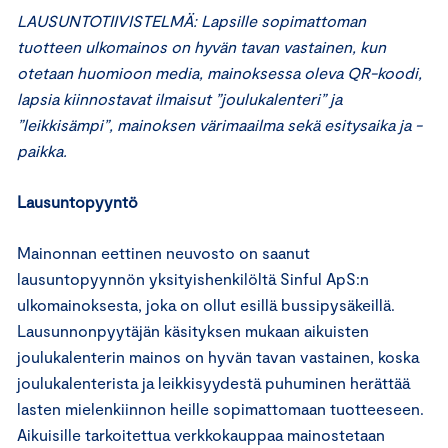
LAUSUNTOTIIVISTELMÄ: Lapsille sopimattoman
tuotteen ulkomainos on hyvän tavan vastainen, kun
otetaan huomioon media, mainoksessa oleva QR-koodi,
lapsia kiinnostavat ilmaisut ”joulukalenteri” ja
”leikkisämpi”, mainoksen värimaailma sekä esitysaika ja -
paikka.
Lausuntopyyntö
Mainonnan eettinen neuvosto on saanut
lausuntopyynnön yksityishenkilöltä Sinful ApS:n
ulkomainoksesta, joka on ollut esillä bussipysäkeillä.
Lausunnonpyytäjän käsityksen mukaan aikuisten
joulukalenterin mainos on hyvän tavan vastainen, koska
joulukalenterista ja leikkisyydestä puhuminen herättää
lasten mielenkiinnon heille sopimattomaan tuotteeseen.
Aikuisille tarkoitettua verkkokauppaa mainostetaan