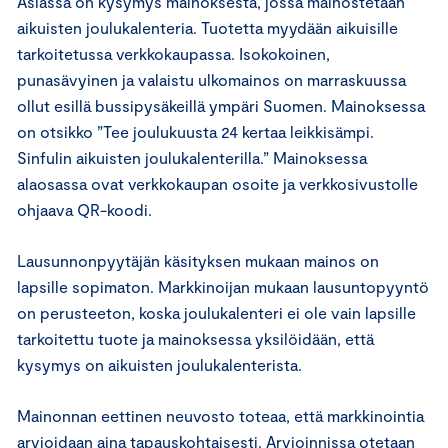
Asiassa on kysymys mainoksesta, jossa mainostetaan
aikuisten joulukalenteria. Tuotetta myydään aikuisille
tarkoitetussa verkkokaupassa. Isokokoinen,
punasävyinen ja valaistu ulkomainos on marraskuussa
ollut esillä bussipysäkeillä ympäri Suomen. Mainoksessa
on otsikko ”Tee joulukuusta 24 kertaa leikkisämpi.
Sinfulin aikuisten joulukalenterilla.” Mainoksessa
alaosassa ovat verkkokaupan osoite ja verkkosivustolle
ohjaava QR-koodi.
Lausunnonpyytäjän käsityksen mukaan mainos on
lapsille sopimaton. Markkinoijan mukaan lausuntopyyntö
on perusteeton, koska joulukalenteri ei ole vain lapsille
tarkoitettu tuote ja mainoksessa yksilöidään, että
kysymys on aikuisten joulukalenterista.
Mainonnan eettinen neuvosto toteaa, että markkinointia
arvioidaan aina tapauskohtaisesti. Arvioinnissa otetaan