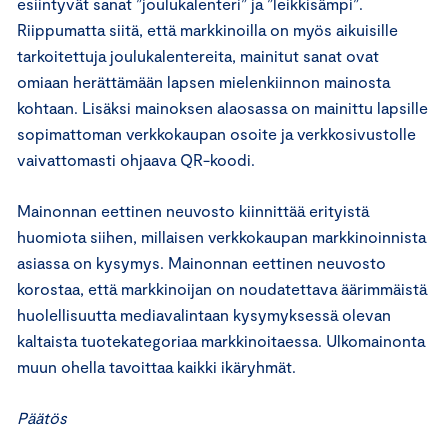
esiintyvät sanat ”joulukalenteri” ja ”leikkisämpi”.
Riippumatta siitä, että markkinoilla on myös aikuisille
tarkoitettuja joulukalentereita, mainitut sanat ovat
omiaan herättämään lapsen mielenkiinnon mainosta
kohtaan. Lisäksi mainoksen alaosassa on mainittu lapsille
sopimattoman verkkokaupan osoite ja verkkosivustolle
vaivattomasti ohjaava QR-koodi.
Mainonnan eettinen neuvosto kiinnittää erityistä
huomiota siihen, millaisen verkkokaupan markkinoinnista
asiassa on kysymys. Mainonnan eettinen neuvosto
korostaa, että markkinoijan on noudatettava äärimmäistä
huolellisuutta mediavalintaan kysymyksessä olevan
kaltaista tuotekategoriaa markkinoitaessa. Ulkomainonta
muun ohella tavoittaa kaikki ikäryhmät.
Päätös