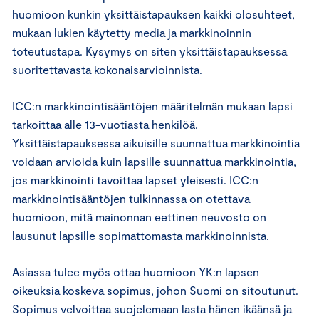
huomioon kunkin yksittäistapauksen kaikki olosuhteet,
mukaan lukien käytetty media ja markkinoinnin
toteutustapa. Kysymys on siten yksittäistapauksessa
suoritettavasta kokonaisarvioinnista.
ICC:n markkinointisääntöjen määritelmän mukaan lapsi
tarkoittaa alle 13-vuotiasta henkilöä.
Yksittäistapauksessa aikuisille suunnattua markkinointia
voidaan arvioida kuin lapsille suunnattua markkinointia,
jos markkinointi tavoittaa lapset yleisesti. ICC:n
markkinointisääntöjen tulkinnassa on otettava
huomioon, mitä mainonnan eettinen neuvosto on
lausunut lapsille sopimattomasta markkinoinnista.
Asiassa tulee myös ottaa huomioon YK:n lapsen
oikeuksia koskeva sopimus, johon Suomi on sitoutunut.
Sopimus velvoittaa suojelemaan lasta hänen ikäänsä ja