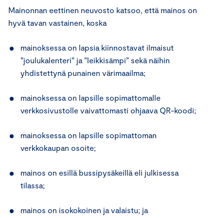
Mainonnan eettinen neuvosto katsoo, että mainos on
hyvä tavan vastainen, koska
mainoksessa on lapsia kiinnostavat ilmaisut
”joulukalenteri” ja ”leikkisämpi” sekä näihin
yhdistettynä punainen värimaailma;
mainoksessa on lapsille sopimattomalle
verkkosivustolle vaivattomasti ohjaava QR-koodi;
mainoksessa on lapsille sopimattoman
verkkokaupan osoite;
mainos on esillä bussipysäkeillä eli julkisessa
tilassa;
mainos on isokokoinen ja valaistu; ja