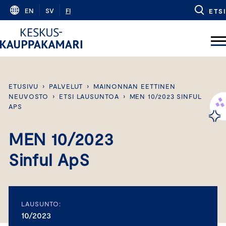
Skip
EN
SV
FI
ETSI
to
content
ETUSIVU
›
PALVELUT
›
MAINONNAN EETTINEN
NEUVOSTO
›
ETSI LAUSUNTOA
›
MEN 10/2023 SINFUL
APS
MEN 10/2023
Sinful ApS
LAUSUNTO:
10/2023