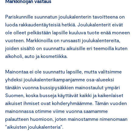
Markkinoijan vastaus
Pariskunnille suunnatun joulukalenterin tavoitteena on
luoda rakkaudentäyteisiä hetkiä. Joulukalenterit eivät
ole olleet pelkästään lapsille kuuluva tuote enää moneen
vuoteen. Markkinoilla on runsaasti joulukalentereita,
joiden sisältö on suunnattu aikuisille eri teemoilla kuten
alkoholi, auto ja kosmetiikka.
Mainontaa ei ole suunnattu lapsille, mutta valitsimme
yhdeksi joulukalenterikampanjamme osa-alueeksi
tänäkin vuonna bussipysäkkien mainostaulut ympäri
Suomen, koska busseja käyttävät kaikki ja kaikenlaiset
aikuiset ihmiset ovat kohderyhmäämme. Tämän vuoden
mainonnassa otimme viime vuonna saamamme
palautteen huomioon, joten mainostamme nimenomaan
"aikuisten joulukalenteria".