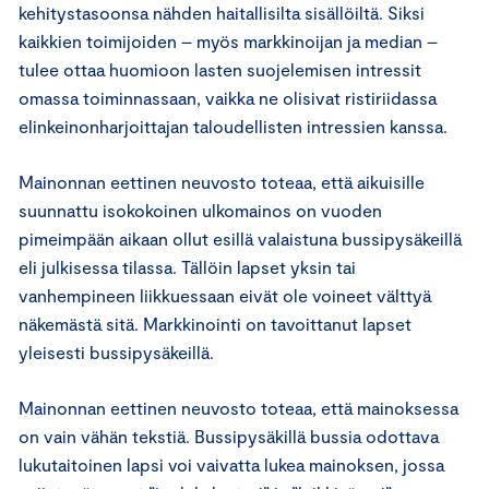
kehitystasoonsa nähden haitallisilta sisällöiltä. Siksi
kaikkien toimijoiden – myös markkinoijan ja median –
tulee ottaa huomioon lasten suojelemisen intressit
omassa toiminnassaan, vaikka ne olisivat ristiriidassa
elinkeinonharjoittajan taloudellisten intressien kanssa.
Mainonnan eettinen neuvosto toteaa, että aikuisille
suunnattu isokokoinen ulkomainos on vuoden
pimeimpään aikaan ollut esillä valaistuna bussipysäkeillä
eli julkisessa tilassa. Tällöin lapset yksin tai
vanhempineen liikkuessaan eivät ole voineet välttyä
näkemästä sitä. Markkinointi on tavoittanut lapset
yleisesti bussipysäkeillä.
Mainonnan eettinen neuvosto toteaa, että mainoksessa
on vain vähän tekstiä. Bussipysäkillä bussia odottava
lukutaitoinen lapsi voi vaivatta lukea mainoksen, jossa