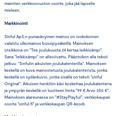
mainiten verkkosivuston osoite, joka jää lapselle
mieleen.
Markkinointi
Sinful ApS:n punasävyinen mainos on isokokoinen
valaistu ulkomainos bussipysäkeillä. Mainoksen
otsikkona on ”Tee joulukuusta 24 kertaa leikkisämpi”.
Sana ”leikkisämpi” on alleviivattu. Pääotsikon alla teksti
jatkuu: ”Sinfulin aikuisten joulukalenterilla”. Mainoksen
keskellä on kuva mainostetusta joulukalenterista, jonka
keskellä on sydänkuvio, jonka sisällä on teksti ”sinful
Original”. Aikuisen henkilön käsi koskettaa joulukalenteria
ja ympyrän keskellä on tuotteen hinta ”99 € Arvo 350 €”.
Mainoksen alareunassa on ”#StayPlayful”, verkkokaupan
osoite ”sinful.fi” ja verkkokaupan QR-koodi.