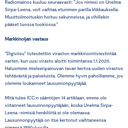
Radiomainos kuuluu seuraavasti: ”Jos nimesi on Unelma
Sirpa-Leena, voit vaihtaa etunimen parilla klikkauksella.
Muuttoilmoituskin hoituu sekunneissa, ja vihillekin
pääset tuossa tuokiossa.”
Markkinoijan vastaus
”Digiviisu” toteutettiin viraston markkinointiviestintää
varten, kun uusi virasto aloitti toimintansa 1.1.2020.
Halusimme mieleenpainuvan tavan kertoa uuden viraston
tehtävästä ja palveluista. Olemme hyvin pahoillamme, jos
olemme loukanneet lausunnonpyytäjää.
Mitä tulee ICC:n sääntöjen 14 artiklaan, emme ole
viitanneet lausunnonpyytäjään, koska Unelma Sirpa-
Leena -nimisiä henkilöitä ei ole olemassa.
Lausunnonpyytäjä on itse kertonut vaihtaneensa
nimensä 1990-luvulla.