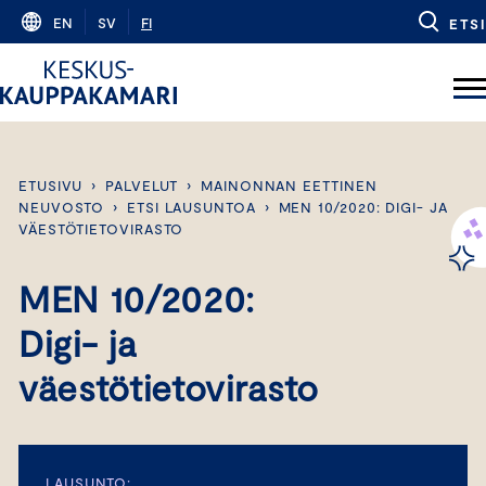
Skip
EN
SV
FI
ETSI
to
content
ETUSIVU
›
PALVELUT
›
MAINONNAN EETTINEN
NEUVOSTO
›
ETSI LAUSUNTOA
›
MEN 10/2020: DIGI- JA
VÄESTÖTIETOVIRASTO
MEN 10/2020:
Digi- ja
väestötietovirasto
LAUSUNTO: