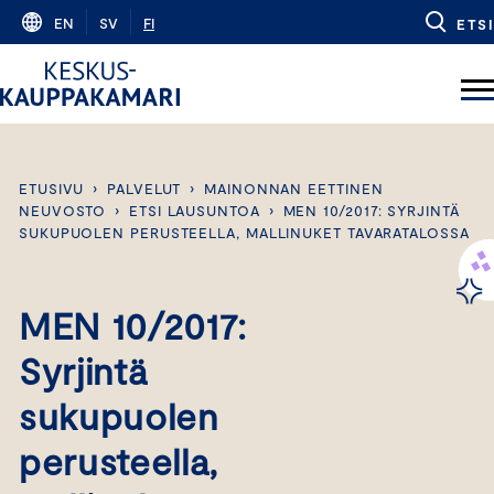
Skip
EN
SV
FI
ETSI
to
content
ETUSIVU
›
PALVELUT
›
MAINONNAN EETTINEN
NEUVOSTO
›
ETSI LAUSUNTOA
›
MEN 10/2017: SYRJINTÄ
SUKUPUOLEN PERUSTEELLA, MALLINUKET TAVARATALOSSA
MEN 10/2017:
Syrjintä
sukupuolen
perusteella,