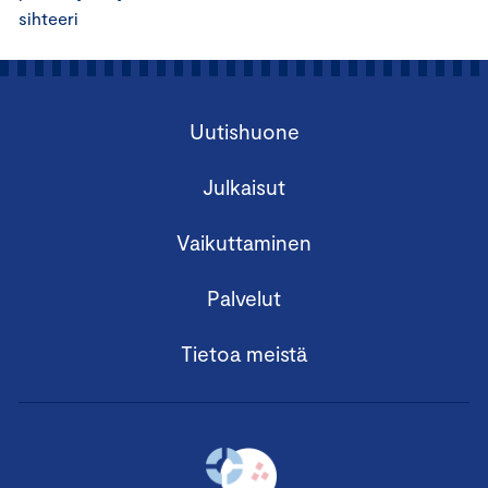
sihteeri
Uutishuone
Julkaisut
Vaikuttaminen
Palvelut
Tietoa meistä