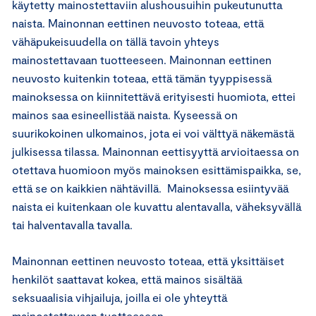
käytetty mainostettaviin alushousuihin pukeutunutta
naista. Mainonnan eettinen neuvosto toteaa, että
vähäpukeisuudella on tällä tavoin yhteys
mainostettavaan tuotteeseen. Mainonnan eettinen
neuvosto kuitenkin toteaa, että tämän tyyppisessä
mainoksessa on kiinnitettävä erityisesti huomiota, ettei
mainos saa esineellistää naista. Kyseessä on
suurikokoinen ulkomainos, jota ei voi välttyä näkemästä
julkisessa tilassa. Mainonnan eettisyyttä arvioitaessa on
otettava huomioon myös mainoksen esittämispaikka, se,
että se on kaikkien nähtävillä. Mainoksessa esiintyvää
naista ei kuitenkaan ole kuvattu alentavalla, väheksyvällä
tai halventavalla tavalla.
Mainonnan eettinen neuvosto toteaa, että yksittäiset
henkilöt saattavat kokea, että mainos sisältää
seksuaalisia vihjailuja, joilla ei ole yhteyttä
mainostettavaan tuotteeseen.