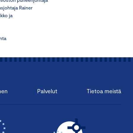
usjohtaja Rainer
kko ja
ta
nen
Palvelut
Tietoa meistä