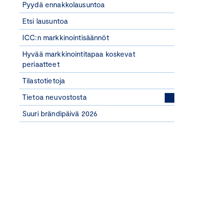
Pyydä ennakkolausuntoa
Etsi lausuntoa
ICC:n markkinointisäännöt
Hyvää markkinointitapaa koskevat
periaatteet
Tilastotietoja
Tietoa neuvostosta
Suuri brändipäivä 2026