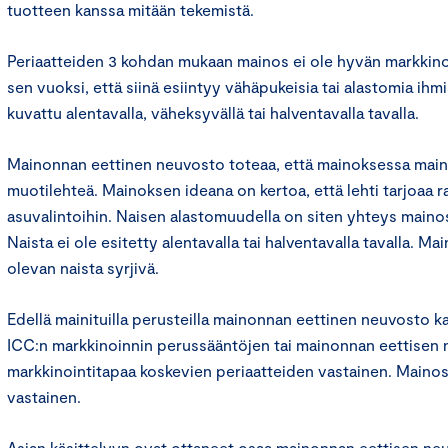
tuotteen kanssa mitään tekemistä.
Periaatteiden 3 kohdan mukaan mainos ei ole hyvän markkino
sen vuoksi, että siinä esiintyy vähäpukeisia tai alastomia ihmis
kuvattu alentavalla, väheksyvällä tai halventavalla tavalla.
Mainonnan eettinen neuvosto toteaa, että mainoksessa main
muotilehteä. Mainoksen ideana on kertoa, että lehti tarjoaa ra
asuvalintoihin. Naisen alastomuudella on siten yhteys main
Naista ei ole esitetty alentavalla tai halventavalla tavalla. M
olevan naista syrjivä.
Edellä mainituilla perusteilla mainonnan eettinen neuvosto k
ICC:n markkinoinnin perussääntöjen tai mainonnan eettisen
markkinointitapaa koskevien periaatteiden vastainen. Mainos
vastainen.
Asian käsittelyyn ovat ottaneet osaa mainonnan eettisen n