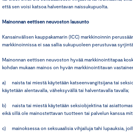
että sen voisi katsoa halventavan naissukupuolta.
Mainonnan eettisen neuvoston lausunto
Kansainvälisen kauppakamarin (ICC) markkinoinnin perussään
markkinoinnissa ei saa sallia sukupuoleen perustuvaa syrjintä
Mainonnan eettisen neuvoston hyvää markkinointitapaa kosk
kohdan mukaan mainos on hyvän markkinointitavan vastainen
a) naista tai miestä käytetään katseenvangitsijana tai seksi
käytetään alentavalla, väheksyvällä tai halventavalla tavalla;
b) naista tai miestä käytetään seksiobjektina tai asiattomas
eikä sillä ole mainostettavan tuotteen tai palvelun kanssa mit
c) mainoksessa on seksuaalisia vihjailuja tahi lupauksia, joi