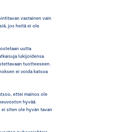
intitavan vastainen vain
iä, jos heitä ei ole
ostetaan uutta
tkaisuja lukijoidensa
ostettavaan tuotteeseen.
ainoksen ei voida katsoa
atsoo, ettei mainos ole
 neuvoston hyvää
 ei siten ole hyvän tavan
euvoston puheenjohtaja