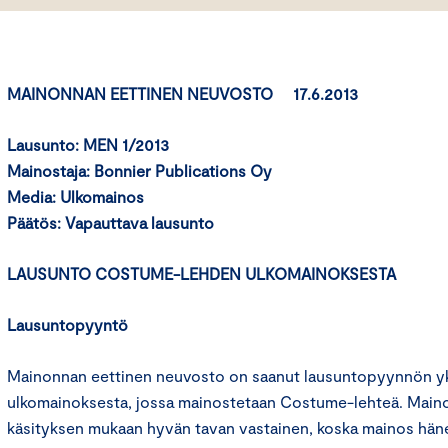
MAINONNAN EETTINEN NEUVOSTO 17.6.2013
Lausunto: MEN 1/2013
Mainostaja: Bonnier Publications Oy
Media: Ulkomainos
Päätös:
Vapauttava lausunto
LAUSUNTO COSTUME-LEHDEN ULKOMAINOKSESTA
Lausuntopyyntö
Mainonnan eettinen neuvosto on saanut lausuntopyynnön yks
ulkomainoksesta, jossa mainostetaan Costume-lehteä. Main
käsityksen mukaan hyvän tavan vastainen, koska mainos hän