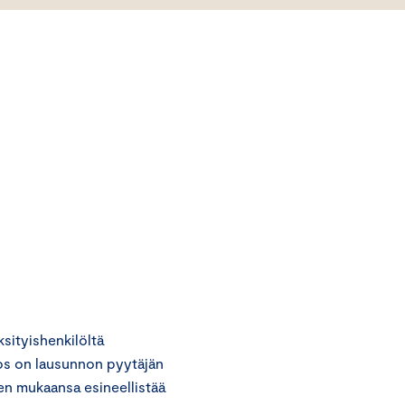
ityishenkilöltä
os on lausunnon pyytäjän
en mukaansa esineellistää