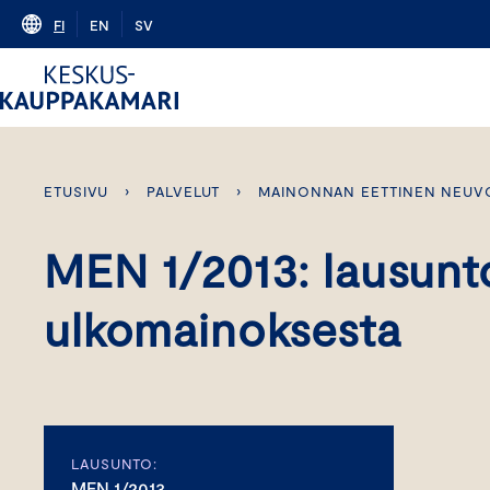
Skip
FI
EN
SV
to
content
ETUSIVU
›
PALVELUT
›
MAINONNAN EETTINEN NEUV
MEN 1/2013: lausun
ulkomainoksesta
LAUSUNTO:
MEN 1/2013