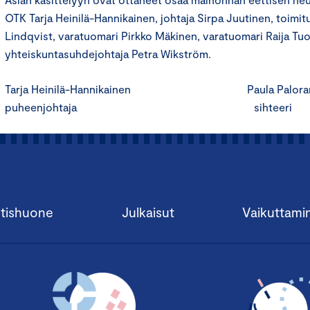
OTK Tarja Heinilä-Hannikainen, johtaja Sirpa Juutinen, toimit
Lindqvist, varatuomari Pirkko Mäkinen, varatuomari Raija Tuo
yhteiskuntasuhdejohtaja Petra Wikström.
Tarja Heinilä-Hannikainen Paula Paloran
puheenjohtaja sihteeri
tishuone
Julkaisut
Vaikuttami