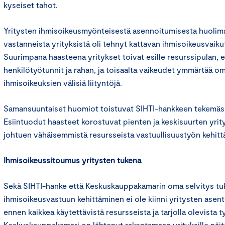
kyseiset tahot.
Yritysten ihmisoikeusmyönteisestä asennoitumisesta huolima
vastanneista yrityksistä oli tehnyt kattavan ihmisoikeusvaiku
Suurimpana haasteena yritykset toivat esille resurssipulan, e
henkilötyötunnit ja rahan, ja toisaalta vaikeudet ymmärtää o
ihmisoikeuksien välisiä liityntöjä.
Samansuuntaiset huomiot toistuvat SIHTI-hankkeen tekemäss
Esiintuodut haasteet korostuvat pienten ja keskisuurten yri
johtuen vähäisemmistä resursseista vastuullisuustyön kehit
Ihmisoikeussitoumus yritysten tukena
Sekä SIHTI-hanke että Keskuskauppakamarin oma selvitys tukev
ihmisoikeusvastuun kehittäminen ei ole kiinni yritysten asente
ennen kaikkea käytettävistä resursseista ja tarjolla olevista t
Keskuskauppakamari on lähtenyt rakentamaan yrityksille näitä