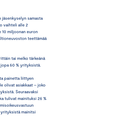
n jäsenkyselyn samasta
o vaihteli alle 2
e 10 miljoonan euron
valtioneuvoston teettämää
rittäin tai melko tärkeänä
 jopa 60 % yrityksistä.
a painetta liittyen
e olivat asiakkaat – joko
ityksistä. Seuraavaksi
a tulivat mainituksi 26 %
ihmisoikeusvastuun
 yrityksistä mainitsi