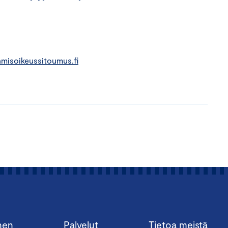
hmisoikeussitoumus.fi
nen
Palvelut
Tietoa meistä