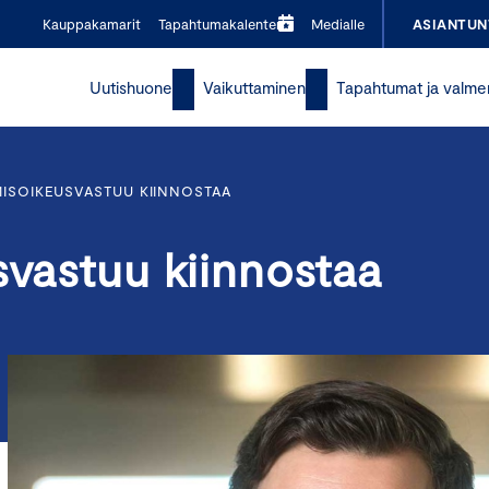
Kauppakamarit
Tapahtumakalenteri
Medialle
ASIANTUN
Uutishuone
Vaikuttaminen
Tapahtumat ja valme
MISOIKEUSVASTUU KIINNOSTAA
svastuu kiinnostaa