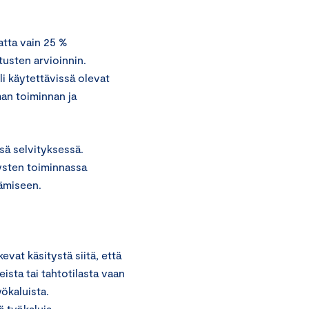
tta vain 25 %
tusten arvioinnin.
li käytettävissä olevat
man toiminnan ja
ä selvityksessä.
tysten toiminnassa
tämiseen.
at käsitystä siitä, että
ista tai tahtotilasta vaan
yökaluista.
 työkaluja.