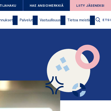
TIJAHAKU
HAE ANSIOMERKKIÄ
LIITY JÄSENEKSI
nnukset
Palvelut
Vastuullisuus
Tietoa meistä
ETSI