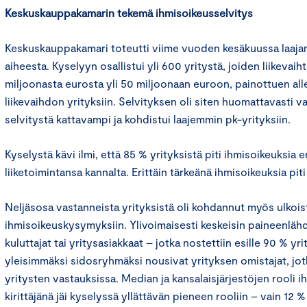
Keskuskauppakamarin tekemä ihmisoikeusselvitys
Keskuskauppakamari toteutti viime vuoden kesäkuussa laaja
aiheesta. Kyselyyn osallistui yli 600 yritystä, joiden liikevaiht
miljoonasta eurosta yli 50 miljoonaan euroon, painottuen all
liikevaihdon yrityksiin. Selvityksen oli siten huomattavasti 
selvitystä kattavampi ja kohdistui laajemmin pk-yrityksiin.
Kyselystä kävi ilmi, että 85 % yrityksistä piti ihmisoikeuksia e
liiketoimintansa kannalta. Erittäin tärkeänä ihmisoikeuksia piti
Neljäsosa vastanneista yrityksistä oli kohdannut myös ulkoist
ihmisoikeuskysymyksiin. Ylivoimaisesti keskeisin paineenlähd
kuluttajat tai yritysasiakkaat – jotka nostettiin esille 90 % yr
yleisimmäksi sidosryhmäksi nousivat yrityksen omistajat, jotk
yritysten vastauksissa. Median ja kansalaisjärjestöjen rooli 
kirittäjänä jäi kyselyssä yllättävän pieneen rooliin – vain 12 %