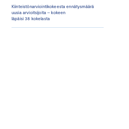
Kiinteistönarviointikokeesta ennätysmäärä
uusia arvioitsijoita – kokeen
läpäisi 38 kokelasta