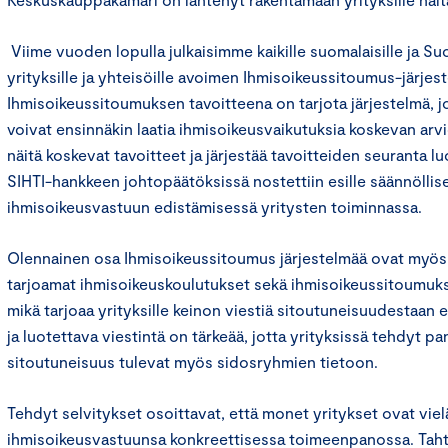
Viime vuoden lopulla julkaisimme kaikille suomalaisille ja Su
yrityksille ja yhteisöille avoimen Ihmisoikeussitoumus-järjes
Ihmisoikeussitoumuksen tavoitteena on tarjota järjestelmä, j
voivat ensinnäkin laatia ihmisoikeusvaikutuksia koskevan arvi
näitä koskevat tavoitteet ja järjestää tavoitteiden seuranta lu
SIHTI-hankkeen johtopäätöksissä nostettiin esille säännölli
ihmisoikeusvastuun edistämisessä yritysten toiminnassa.
Olennainen osa Ihmisoikeussitoumus järjestelmää ovat myö
tarjoamat ihmisoikeuskoulutukset sekä ihmisoikeussitoumuks
mikä tarjoaa yrityksille keinon viestiä sitoutuneisuudestaan 
ja luotettava viestintä on tärkeää, jotta yrityksissä tehdyt pa
sitoutuneisuus tulevat myös sidosryhmien tietoon.
Tehdyt selvitykset osoittavat, että monet yritykset ovat vie
ihmisoikeusvastuunsa konkreettisessa toimeenpanossa. Tahto