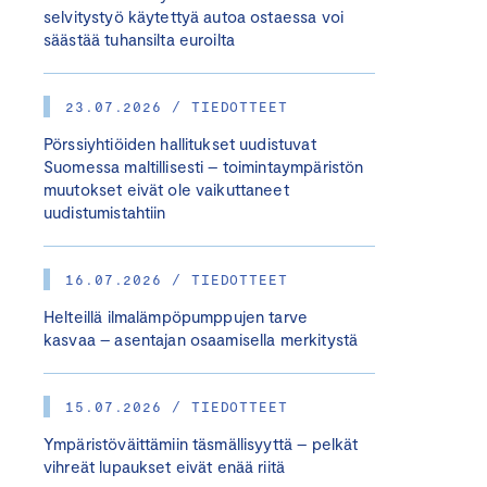
selvitystyö käytettyä autoa ostaessa voi
säästää tuhansilta euroilta
23.07.2026 / TIEDOTTEET
Pörssiyhtiöiden hallitukset uudistuvat
Suomessa maltillisesti – toimintaympäristön
muutokset eivät ole vaikuttaneet
uudistumistahtiin
16.07.2026 / TIEDOTTEET
Helteillä ilmalämpöpumppujen tarve
kasvaa – asentajan osaamisella merkitystä
15.07.2026 / TIEDOTTEET
Ympäristöväittämiin täsmällisyyttä – pelkät
vihreät lupaukset eivät enää riitä