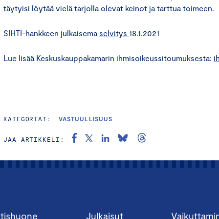
täytyisi löytää vielä tarjolla olevat keinot ja tarttua toimeen.
SIHTI-hankkeen julkaisema
selvitys
18.1.2021
Lue lisää Keskuskauppakamarin ihmisoikeussitoumuksesta:
i
KATEGORIAT:
VASTUULLISUUS
JAA ARTIKKELI:
tishuone
Julkaisut
Vaikuttami