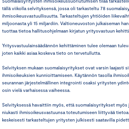
Suomalaisyritysten ihmisoikeussuoriutumisen tilaa tarkastellu
tällä viikolla selvityksensä, jossa oli tarkasteltu 78 suomalais
ihmisoikeusvastuullisuutta. Tarkasteltujen yhtiöiden liikevaih
miljoonasta yli 15 miljardiin. Valtioneuvoston julkaiseman ha
tuottaa tietoa hallitusohjelmaan kirjatun yritysvastuun kehitt
Yritysvastuulainsäädännön kehittäminen tulee olemaan tulev
joten kaikki asiaa koskeva tieto on tervetullutta.
Selvityksen mukaan suomalaisyritykset ovat varsin laajasti s
ihmisoikeuksien kunnioittamiseen. Käytännön tasolla ihmisoi
seurannan järjestelmällinen integrointi osaksi yritysten ydin
osin vielä varhaisessa vaiheessa.
Selvityksessä havaittiin myös, että suomalaisyritykset myös j
niukasti ihmisoikeusvastuunsa toteutumiseen liittyvää tietoa.
keskeisesti tarkasteltujen yritysten julkisesti saatavilla pidett