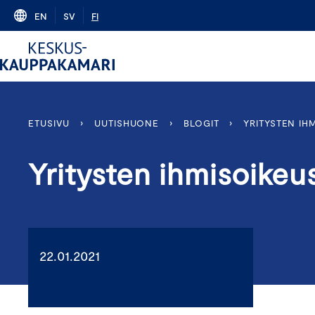
Skip
EN
SV
FI
to
content
ETUSIVU
›
UUTISHUONE
›
BLOGIT
›
YRITYSTEN IH
Yritysten ihmisoikeu
22.01.2021