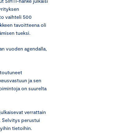
t SIHTI-hanke julkaisi
yrityksen
to vaihteli 500
nkkeen tavoitteena oli
ämisen tueksi.
an vuoden agendalla,
itoutuneet
keusvastuun ja sen
toimintoja on suurelta
ulkaisevat verrattain
 Selvitys perustui
yihin tietoihin.