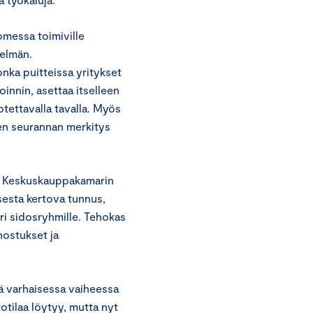
omessa toimiville
telmän.
onka puitteissa yritykset
oinnin, asettaa itselleen
otettavalla tavalla. Myös
sen seurannan merkitys
s Keskuskauppakamarin
esta kertova tunnus,
eri sidosryhmille. Tehokas
nostukset ja
lä varhaisessa vaiheessa
tilaa löytyy, mutta nyt