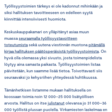
Työllisyystoimien tärkeys ei ole kadonnut mihinkään ja
siksi hallituksen tavoitteeseen on edelleen syytä
kiinnittää intensiivisesti huomiota.
Keskuskauppakamari on ylläpitänyt asiaa muun
muassa
seuraamalla työllisyystavoitteen
toteutumista
sekä uutena viestinnän muotona
pitämällä
kirjaa hallituksen päätösperäisistä työllisyystoimista
. On
hyvä olla olemassa yksi sivusto, josta toimenpidelista
löytyy aina samasta paikasta. Työllisyystoimien listaa
päivitetään, kun saamme lisää tietoa. Toivottavasti siis
seuraavaksi jo kehysriihen yhteydessä huhtikuussa.
Tämänhetkisen listamme mukaan hallituksella on
koossaan toimia noin 12 000–25 000 lisätyöllisen
arvosta. Hallitus on itse
julistanut
olevansa jo 31 000–36
000 työllistä plussan puolella. Virkamiesten laskelmaa en