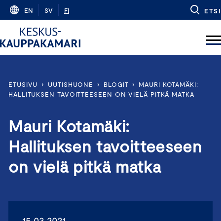
Skip
EN
SV
FI
ETSI
to
content
ETUSIVU
›
UUTISHUONE
›
BLOGIT
›
MAURI KOTAMÄKI:
HALLITUKSEN TAVOITTEESEEN ON VIELÄ PITKÄ MATKA
Mauri Kotamäki:
Hallituksen tavoitteeseen
on vielä pitkä matka
15.03.2021