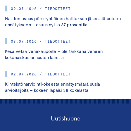
09.07.2026 / TIEDOTTEET
Naisten osuus pörssiyhtiöiden hallituksen jäsenistä uuteen
ennätykseen – osuus nyt jo 37 prosenttia
08.07.2026 / TIEDOTTEET
Kesä vetää venekaupoille – ole tarkkana veneen
kokonaiskustannusten kanssa
02.07.2026 / TIEDOTTEET
Kiinteistönarviointikokeesta ennätysmäärä uusia
arvioitsijoita – kokeen läpäisi 38 kokelasta
Uutishuone