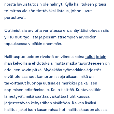
noista luvuista tosin ole nähnyt. Kyllä hallituksen pitäisi
toimittaa yleisön tiettäväksi listaus, johon luvut
perustuvat.
Optimistisia arvioita verratessa eroa näyttäisi olevan siis
yli 10 000 työllistä ja pessimistisempien arvioiden
tapauksessa vieläkin enemmän.
Hallituspuolueiden riveistä on viime aikoina
tullut jotain
ihan kelvollisia ehdotuksia
, mutta matka tavoitteeseen on
edelleen kovin pitkä. Myöskään työmarkkinajärjestöt
eivät ole saaneet kompromisseja aikaan, mikä on
tarkoittanut huonoja uutisia esimerkiksi paikallisen
sopimisen edistämiselle. Kello tikittää. Kuntavaalitkin
lähestyvät, mikä saattaa vaikuttaa huhtikuussa
järjestettävän kehysriihen sisältöön. Kaiken lisäksi
hallitus jakoi ison kasan rahaa heti hallituskauden alussa.