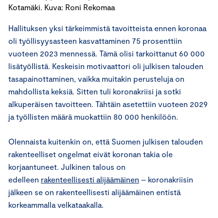
Kotamäki. Kuva: Roni Rekomaa
Hallituksen yksi tärkeimmistä tavoitteista ennen koronaa
oli työllisyysasteen kasvattaminen 75 prosenttiin
vuoteen 2023 mennessä. Tämä olisi tarkoittanut 60 000
lisätyöllistä. Keskeisin motivaattori oli julkisen talouden
tasapainottaminen, vaikka muitakin perusteluja on
mahdollista keksiä. Sitten tuli koronakriisi ja sotki
alkuperäisen tavoitteen. Tähtäin asetettiin vuoteen 2029
ja työllisten määrä muokattiin 80 000 henkilöön.
Olennaista kuitenkin on, että Suomen julkisen talouden
rakenteelliset ongelmat eivät koronan takia ole
korjaantuneet. Julkinen talous on
edelleen
rakenteellisesti alijäämäinen
– koronakriisin
jälkeen se on rakenteellisesti alijäämäinen entistä
korkeammalla velkataakalla.