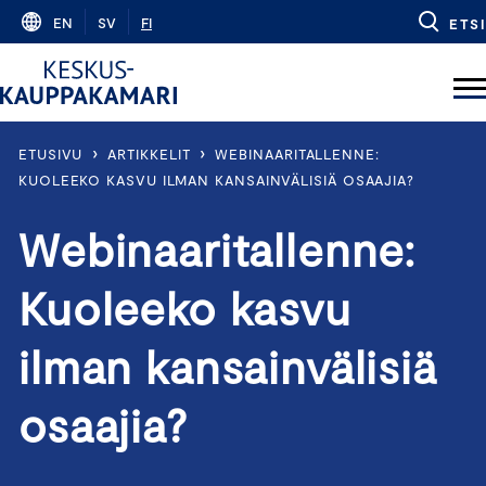
Skip
EN
SV
FI
ETSI
to
content
›
›
ETUSIVU
ARTIKKELIT
WEBINAARITALLENNE:
KUOLEEKO KASVU ILMAN KANSAINVÄLISIÄ OSAAJIA?
Webinaaritallenne:
Kuoleeko kasvu
ilman kansainvälisiä
osaajia?