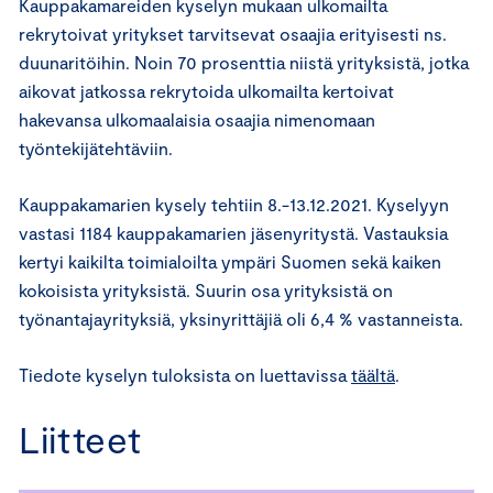
Kauppakamareiden kyselyn mukaan ulkomailta
rekrytoivat yritykset tarvitsevat osaajia erityisesti ns.
duunaritöihin. Noin 70 prosenttia niistä yrityksistä, jotka
aikovat jatkossa rekrytoida ulkomailta kertoivat
hakevansa ulkomaalaisia osaajia nimenomaan
työntekijätehtäviin.
Kauppakamarien kysely tehtiin 8.-13.12.2021. Kyselyyn
vastasi 1184 kauppakamarien jäsenyritystä. Vastauksia
kertyi kaikilta toimialoilta ympäri Suomen sekä kaiken
kokoisista yrityksistä. Suurin osa yrityksistä on
työnantajayrityksiä, yksinyrittäjiä oli 6,4 % vastanneista.
Tiedote kyselyn tuloksista on luettavissa
täältä
.
Liitteet