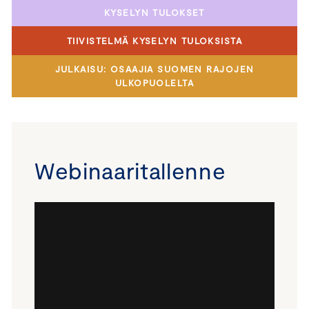
KYSELYN TULOKSET
TIIVISTELMÄ KYSELYN TULOKSISTA
JULKAISU: OSAAJIA SUOMEN RAJOJEN
ULKOPUOLELTA
Webinaaritallenne