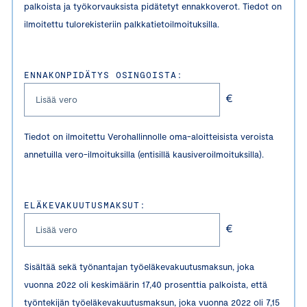
palkoista ja työkorvauksista pidätetyt ennakkoverot. Tiedot on
ilmoitettu tulorekisteriin palkkatietoilmoituksilla.
ENNAKONPIDÄTYS OSINGOISTA:
€
Tiedot on ilmoitettu Verohallinnolle oma-aloitteisista veroista
annetuilla vero-ilmoituksilla (entisillä kausiveroilmoituksilla).
ELÄKEVAKUUTUSMAKSUT:
€
Sisältää sekä työnantajan työeläkevakuutusmaksun, joka
vuonna 2022 oli keskimäärin 17,40 prosenttia palkoista, että
työntekijän työeläkevakuutusmaksun, joka vuonna 2022 oli 7,15