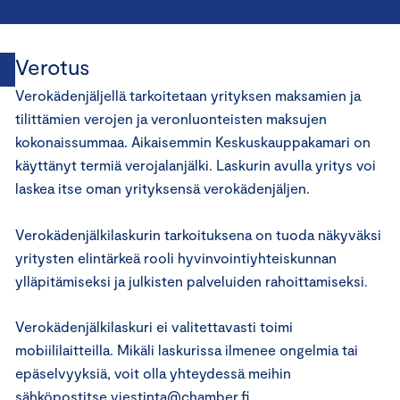
Verotus
Verokädenjäljellä tarkoitetaan yrityksen maksamien ja
tilittämien verojen ja veronluonteisten maksujen
kokonaissummaa. Aikaisemmin Keskuskauppakamari on
käyttänyt termiä verojalanjälki. Laskurin avulla yritys voi
laskea itse oman yrityksensä verokädenjäljen.
Verokädenjälkilaskurin tarkoituksena on tuoda näkyväksi
yritysten elintärkeä rooli hyvinvointiyhteiskunnan
ylläpitämiseksi ja julkisten palveluiden rahoittamiseksi.
Verokädenjälkilaskuri ei valitettavasti toimi
mobiililaitteilla. Mikäli laskurissa ilmenee ongelmia tai
epäselvyyksiä, voit olla yhteydessä meihin
sähköpostitse
viestinta@chamber.fi