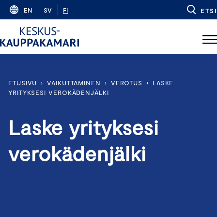
Skip
EN
SV
FI
ETSI
to
content
ETUSIVU
›
VAIKUTTAMINEN
›
VEROTUS
›
LASKE
YRITYKSESI VEROKÄDENJÄLKI
Laske yrityksesi
verokädenjälki