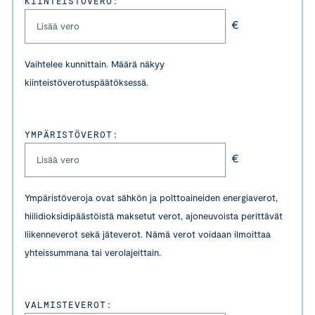
KIINTEISTÖVERO:
€
Vaihtelee kunnittain. Määrä näkyy
kiinteistöverotuspäätöksessä.
YMPÄRISTÖVEROT:
€
Ympäristöveroja ovat sähkön ja polttoaineiden energiaverot,
hiilidioksidipäästöistä maksetut verot, ajoneuvoista perittävät
liikenneverot sekä jäteverot. Nämä verot voidaan ilmoittaa
yhteissummana tai verolajeittain.
VALMISTEVEROT: