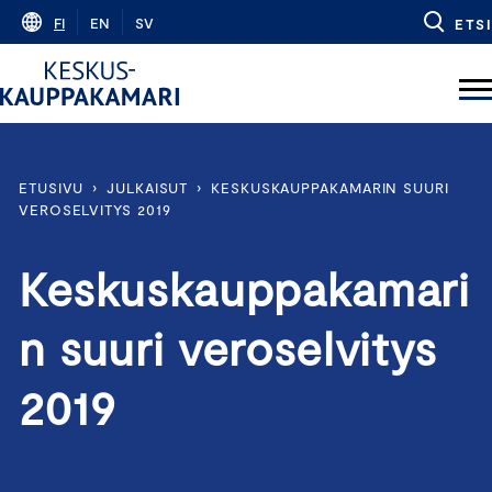
Skip
FI
EN
SV
ETSI
to
content
ETUSIVU
›
JULKAISUT
›
KESKUSKAUPPAKAMARIN SUURI
VEROSELVITYS 2019
Keskuskauppakamari
n suuri veroselvitys
2019