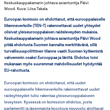
Keskuskauppakamarin johtava asiantuntija Päivi
Wood. Kuva: Liisa Takala.
Euroopan komissio on ehdottanut, että eurooppalaiselle
liikenneverkolle (TEN-T) rakennettavat uudet yhteydet
olisivat yleiseurooppalaisen raideleveyden mukaisia.
Keskuskauppakamarin johtava asiantuntija Päivi Wood
pitää ehdotusta Suomen kannalta merkittävänä, sillä
turvallisuuspoliittinen tilanne vaatii Suomen kytkemistä
vahvemmin osaksi Eurooppaa ja länttä. Ehdotus toisi
mukanaan myös suuremmat mahdollisuudet hyödyntää
EU-rahoitusta.
Euroopan komissio on ehdottanut, että uudet
eurooppalaiselle liikenneverkolle rakennettavat uudet
raideyhteydet tulisi rakentaa yleiseurooppalaiseen
leveyteen. Kyseessä on komission ehdotus, josta
parlamentti ja jäsenmaista koostuva neuvosto aloittavat