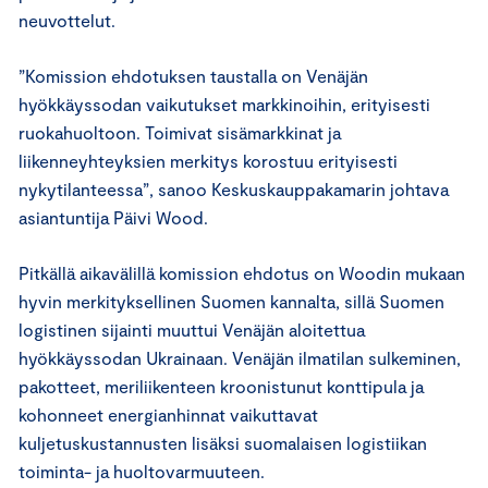
neuvottelut.
”Komission ehdotuksen taustalla on Venäjän
hyökkäyssodan vaikutukset markkinoihin, erityisesti
ruokahuoltoon. Toimivat sisämarkkinat ja
liikenneyhteyksien merkitys korostuu erityisesti
nykytilanteessa”, sanoo Keskuskauppakamarin johtava
asiantuntija Päivi Wood.
Pitkällä aikavälillä komission ehdotus on Woodin mukaan
hyvin merkityksellinen Suomen kannalta, sillä Suomen
logistinen sijainti muuttui Venäjän aloitettua
hyökkäyssodan Ukrainaan. Venäjän ilmatilan sulkeminen,
pakotteet, meriliikenteen kroonistunut konttipula ja
kohonneet energianhinnat vaikuttavat
kuljetuskustannusten lisäksi suomalaisen logistiikan
toiminta- ja huoltovarmuuteen.