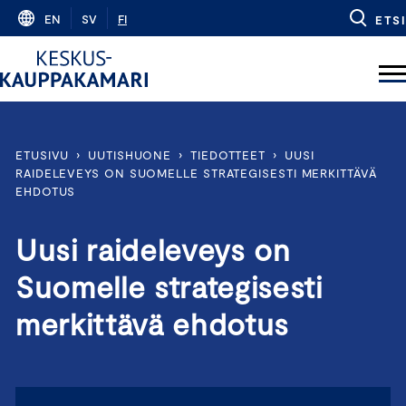
Skip
EN
SV
FI
ETSI
to
content
ETUSIVU
›
UUTISHUONE
›
TIEDOTTEET
›
UUSI
RAIDELEVEYS ON SUOMELLE STRATEGISESTI MERKITTÄVÄ
EHDOTUS
Uusi raideleveys on
Suomelle strategisesti
merkittävä ehdotus