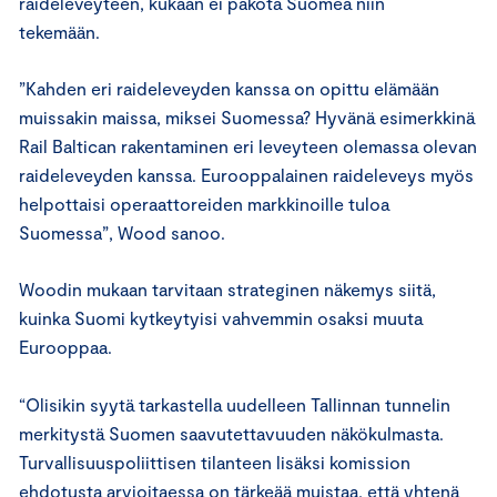
raideleveyteen, kukaan ei pakota Suomea niin
tekemään.
”Kahden eri raideleveyden kanssa on opittu elämään
muissakin maissa, miksei Suomessa? Hyvänä esimerkkinä
Rail Baltican rakentaminen eri leveyteen olemassa olevan
raideleveyden kanssa. Eurooppalainen raideleveys myös
helpottaisi operaattoreiden markkinoille tuloa
Suomessa”, Wood sanoo.
Woodin mukaan tarvitaan strateginen näkemys siitä,
kuinka Suomi kytkeytyisi vahvemmin osaksi muuta
Eurooppaa.
“Olisikin syytä tarkastella uudelleen Tallinnan tunnelin
merkitystä Suomen saavutettavuuden näkökulmasta.
Turvallisuuspoliittisen tilanteen lisäksi komission
ehdotusta arvioitaessa on tärkeää muistaa, että yhtenä