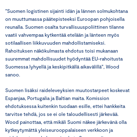
”Suomen logistinen sijainti idän ja lännen solmukohtana
on muuttumassa päätepisteeksi Euroopan pohjoisella
reunalla. Suomen osalta turvallisuuspoliittinen tilanne
vaatii vahvempaa kytkentää etelään ja länteen myös
sotilaallisen liikkuvuuden mahdollistamiseksi.
Rahoituksen näkökulmasta ehdotus toisi mukanaan
suuremmat mahdollisuudet hyödyntää EU-rahoitusta
Suomessa lyhyellä ja keskipitkällä aikavälillä”, Wood
sanoo.
Suomen lisäksi raideleveyksien muutostarpeet koskevat
Espanjaa, Portugalia ja Baltian maita. Komission
ehdotuksessa kuitenkin tuodaan esille, ettei hankkeita
tarvitse tehdä, jos se ei ole taloudellisesti järkevää.
Wood painottaa, että mikäli Suomi näkee järkevänä olla
kytkeytymättä yleiseurooppalaiseen verkkoon ja