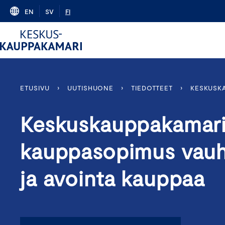
Skip
EN
SV
FI
to
content
ETUSIVU
›
UUTISHUONE
›
TIEDOTTEET
›
KESKUSKA
Keskuskauppakamari
kauppasopimus vauh
ja avointa kauppaa