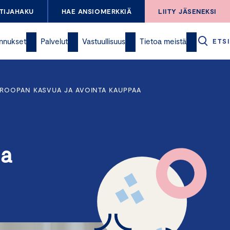
TIJAHAKU
HAE ANSIOMERKKIÄ
LIITY JÄSENEKSI
nnukset
Palvelut
Vastuullisuus
Tietoa meistä
ETSI
UROOPAN KASVUA JA AVOINTA KAUPPAA
ua