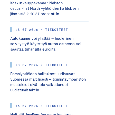
Keskuskauppakamari: Naisten
osuus First North -yhtiöiden hallituksen
jäsenistä laski 27 prosenttiin
28.07.2026 / TIEDOTTEET
Autokuume voi yllättää – huolellinen
selvitystyö käytettyä autoa ostaessa voi
säästää tuhansilta euroilta
23.07.2026 / TIEDOTTEET
Pörssiyhtiöiden hallitukset uudistuvat
Suomessa maltillisesti – toimintaympäristön
muutokset eivät ole vaikuttaneet
uudistumistahtiin
16.07.2026 / TIEDOTTEET
Helteillä ilmalämpöpumppujen tarve