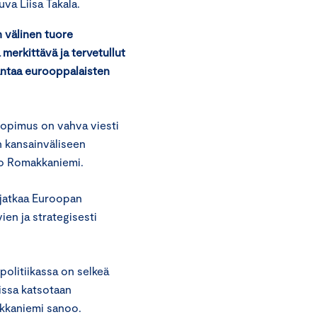
a Liisa Takala.
 välinen tuore
merkittävä ja tervetullut
antaa eurooppalaisten
sopimus on vahva viesti
n kansainväliseen
o Romakkaniemi.
jatkaa Euroopan
ien ja strategisesti
politiikassa on selkeä
uissa katsotaan
akkaniemi sanoo.