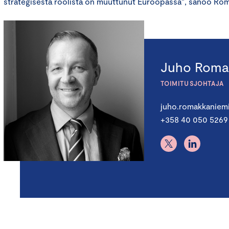
strategisesta roolista on muuttunut Euroopassa”, sanoo Ro
Juho Roma
TOIMITUSJOHTAJA
juho.romakkaniem
+358 40 050 5269