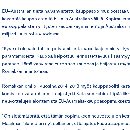
EU–Australian tiistaina vahvistettu kauppasopimus poistaa va
keventää kaupan esteitä EU:n ja Australian välillä. Sopimuks
eurooppalaisten yritysten kaupankäynnin ehtoja Australian m
miljardilla eurolla vuodessa.
”Kyse ei ole vain tullien poistamisesta, vaan laajemmin yrity
parantamisesta. Kauppa helpottuu, ennustettavuus lisääntyy 
paranee. Tämä vahvistaa Euroopan kauppaa ja heijastuu my
Romakkaniemi toteaa.
Romakkaniemi oli vuosina 2014-2018 myös kauppapolitiikas
komission varapuheenjohtaja Jyrki Kataisen kabinettipäälli
neuvottelujen aloittamista EU-Australia-kauppasopimuksest
“On sietämätöntä, että tämän sopimuksen neuvottelu on kes
Maailman tilanne on nyt sellainen, että ajatus kauppasopimus