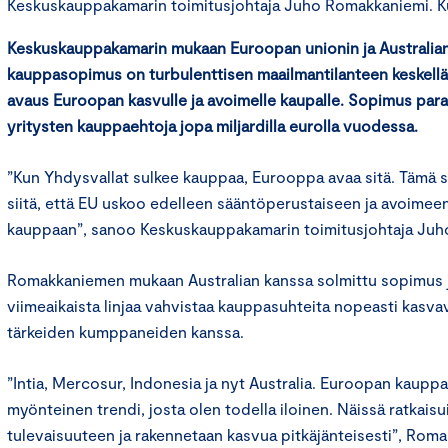
Keskuskauppakamarin toimitusjohtaja Juho Romakkaniemi. Kuv
Keskuskauppakamarin mukaan Euroopan unionin ja Australian
kauppasopimus on turbulenttisen maailmantilanteen keskellä 
avaus Euroopan kasvulle ja avoimelle kaupalle. Sopimus par
yritysten kauppaehtoja jopa miljardilla eurolla vuodessa.
”Kun Yhdysvallat sulkee kauppaa, Eurooppa avaa sitä. Tämä 
siitä, että EU uskoo edelleen sääntöperustaiseen ja avoimee
kauppaan”, sanoo Keskuskauppakamarin toimitusjohtaja Juh
Romakkaniemen mukaan Australian kanssa solmittu sopimus 
viimeaikaista linjaa vahvistaa kauppasuhteita nopeasti kasvav
tärkeiden kumppaneiden kanssa.
”Intia, Mercosur, Indonesia ja nyt Australia. Euroopan kauppa
myönteinen trendi, josta olen todella iloinen. Näissä ratkais
tulevaisuuteen ja rakennetaan kasvua pitkäjänteisesti”, Rom