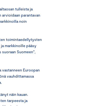
ltaosan tulleista ja
en arvioidaan parantavan
arkkinoilla noin
sten toimintaedellytysten
ja markkinoille pääsy
ös suoraan Suomeen”,
ta vastanneen Euroopan
kkönä vauhdittamassa
a.
tänyt näin kauan.
ten tarpeesta ja