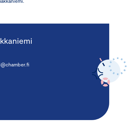
makkaniemi.
kkaniemi
i@chamber.fi