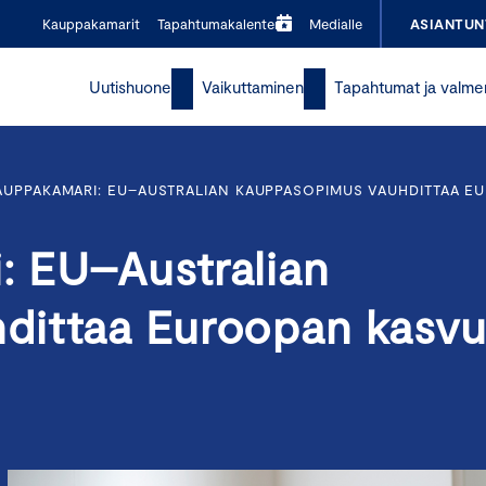
Kauppakamarit
Tapahtumakalenteri
Medialle
ASIANTUN
Uutishuone
Vaikuttaminen
Tapahtumat ja valme
UPPAKAMARI: EU–AUSTRALIAN KAUPPASOPIMUS VAUHDITTAA E
: EU–Australian
dittaa Euroopan kasv