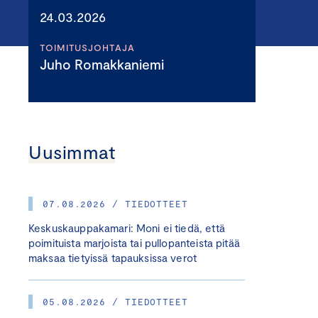
24.03.2026
TOIMITUSJOHTAJA
Juho Romakkaniemi
Uusimmat
07.08.2026 / TIEDOTTEET
Keskuskauppakamari: Moni ei tiedä, että
poimituista marjoista tai pullopanteista pitää
maksaa tietyissä tapauksissa verot
05.08.2026 / TIEDOTTEET