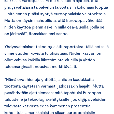
kaikkialla Euroopassa. Ei ole realistista ajatella, että
yhdysvaltalaisista palveluista voitaisiin kokonaan luopua
– sitä ennen pitäisi syntyä eurooppalaisia vaihtoehtoja.
Mutta on täysin mahdollista, että Eurooppa vähentää
niiden käyttöä pienin askelin niillä osa-alueilla, joilla se
on järkevää”, Romakkaniemi sanoo.
Yhdysvaltalaiset teknologiajätit raportoivat tällä hetkellä
viime vuoden kovista tuloksistaan. Niiden kasvun on
ollut vahvaa kaikilla liiketoiminta-alueilla ja yhtiön
tulosmarginaalit nousivat merkittävästi.
”Nämä ovat hienoja yhtiöitä ja niiden laadukkaita
tuotteita käytetään varmasti jatkossakin laajalti. Mutta
pysähdytään ajattelemaan: mitä tapahtuisi Euroopan
taloudelle ja teknologiakehitykselle, jos digipalveluiden
tulevasta kasvusta edes kymmenen prosenttia
kohdistuisi amerikkalaisten sijaan eurooppalaisiin