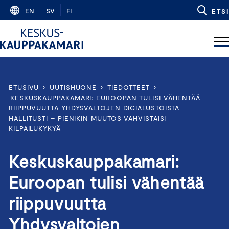
Skip
EN
SV
FI
ETSI
to
content
ETUSIVU
›
UUTISHUONE
›
TIEDOTTEET
›
KESKUSKAUPPAKAMARI: EUROOPAN TULISI VÄHENTÄÄ
RIIPPUVUUTTA YHDYSVALTOJEN DIGIALUSTOISTA
HALLITUSTI – PIENIKIN MUUTOS VAHVISTAISI
KILPAILUKYKYÄ
Keskuskauppakamari:
Euroopan tulisi vähentää
riippuvuutta
Yhdysvaltojen