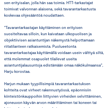
sen erityisalan, jolla hän saa toimia. HTT-tarkastajat
toimivat valvonnan alaisena, sekä tavarantarkastusta
koskevaa ohjesääntöä noudattaen.
”Tavarantarkastajan käyttäminen on erityisen
suositeltavaa silloin, kun kaivataan ulkopuolisen ja
objektiivisen asiantuntijan näkemystä helpottamaan
riitatilanteen ratkaisemista. Puolueetonta
tavarantarkastajaa käyttämällä voidaan usein välttyä siltä,
että molemmat osapuolet tilailevat useita
asiantuntijalausuntoja edistämään omaa näkökulmaansa”,
Harju korostaa.
Harjun mukaan tyypillisimpiä tavarantarkastuksen
kohteita ovat virheet rakennustyössä, epäonnisiin
kiinteistönkauppoihin liittyvien virheiden selvittäminen,
ajoneuvon käyvän arvon määrittäminen tai koneen tai