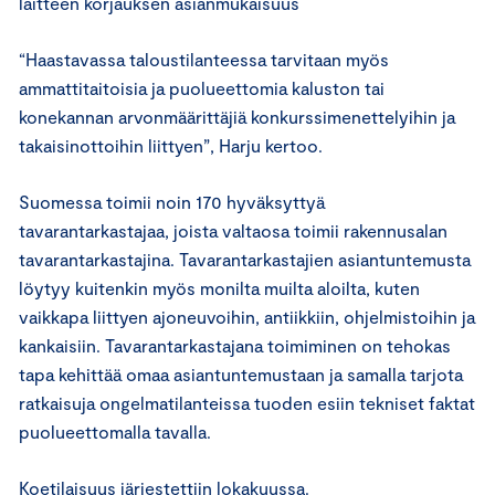
laitteen korjauksen asianmukaisuus
“Haastavassa taloustilanteessa tarvitaan myös
ammattitaitoisia ja puolueettomia kaluston tai
konekannan arvonmäärittäjiä konkurssimenettelyihin ja
takaisinottoihin liittyen”, Harju kertoo.
Suomessa toimii noin 170 hyväksyttyä
tavarantarkastajaa, joista valtaosa toimii rakennusalan
tavarantarkastajina. Tavarantarkastajien asiantuntemusta
löytyy kuitenkin myös monilta muilta aloilta, kuten
vaikkapa liittyen ajoneuvoihin, antiikkiin, ohjelmistoihin ja
kankaisiin. Tavarantarkastajana toimiminen on tehokas
tapa kehittää omaa asiantuntemustaan ja samalla tarjota
ratkaisuja ongelmatilanteissa tuoden esiin tekniset faktat
puolueettomalla tavalla.
Koetilaisuus järjestettiin lokakuussa.