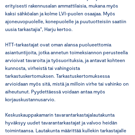
erityisesti rakennusalan ammattilaisia, mukana myös
kaksi sähköalan ja kolme LVI-puolen osaajaa. Myös
ajoneuvopuolelle, konepuolelle ja puutuotteisiin saatiin
uusia tarkastajia”, Harju kertoo.
HTT-tarkastajat ovat oman alansa puolueettomia
asiantuntijoita, jotka annetun toimeksiannon perusteella
arvioivat tavaroita ja työsuorituksia, ja antavat kohteen
kunnosta, virheistä tai vahingoista
tarkastuskertomuksen. Tarkastuskertomuksessa
arvioidaan myös sitä, mistä ja milloin virhe tai vahinko on
aiheutunut. Pyydettäessä voidaan antaa myös
korjauskustannusarvio.
Keskuskauppakamarin tavarantarkastajalautakunta
hyväksyy uudet tavarantarkastajat ja valvoo heidän
toimintaansa. Lautakunta määrittää kullekin tarkastajalle