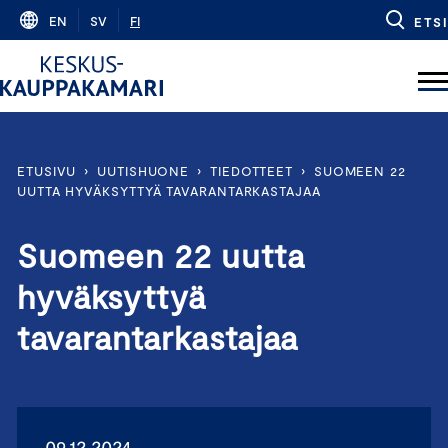
Skip
EN
SV
FI
ETSI
to
content
ETUSIVU
›
UUTISHUONE
›
TIEDOTTEET
›
SUOMEEN 22
UUTTA HYVÄKSYTTYÄ TAVARANTARKASTAJAA
Suomeen 22 uutta
hyväksyttyä
tavarantarkastajaa
09.12.2024