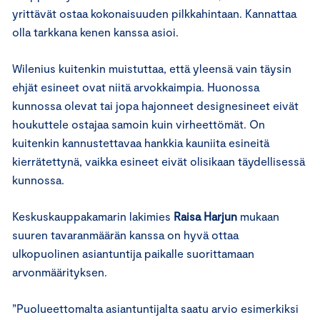
yrittävät ostaa kokonaisuuden pilkkahintaan. Kannattaa
olla tarkkana kenen kanssa asioi.
Wilenius kuitenkin muistuttaa, että yleensä vain täysin
ehjät esineet ovat niitä arvokkaimpia. Huonossa
kunnossa olevat tai jopa hajonneet designesineet eivät
houkuttele ostajaa samoin kuin virheettömät. On
kuitenkin kannustettavaa hankkia kauniita esineitä
kierrätettynä, vaikka esineet eivät olisikaan täydellisessä
kunnossa.
Keskuskauppakamarin lakimies
Raisa Harjun
mukaan
suuren tavaranmäärän kanssa on hyvä ottaa
ulkopuolinen asiantuntija paikalle suorittamaan
arvonmäärityksen.
”Puolueettomalta asiantuntijalta saatu arvio esimerkiksi