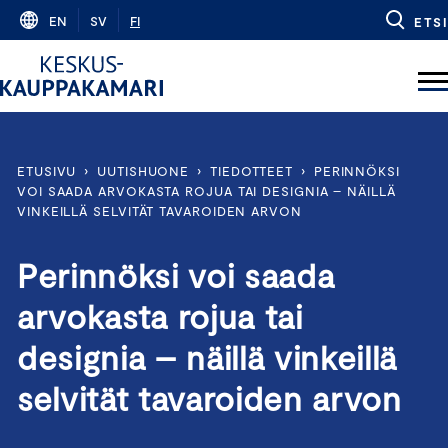
Skip
EN
SV
FI
ETSI
to
content
ETUSIVU
›
UUTISHUONE
›
TIEDOTTEET
›
PERINNÖKSI
VOI SAADA ARVOKASTA ROJUA TAI DESIGNIA – NÄILLÄ
VINKEILLÄ SELVITÄT TAVAROIDEN ARVON
Perinnöksi voi saada
arvokasta rojua tai
designia – näillä vinkeillä
selvität tavaroiden arvon