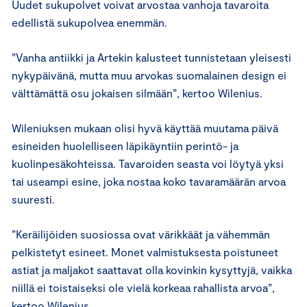
Uudet sukupolvet voivat arvostaa vanhoja tavaroita
edellistä sukupolvea enemmän.
”Vanha antiikki ja Artekin kalusteet tunnistetaan yleisesti
nykypäivänä, mutta muu arvokas suomalainen design ei
välttämättä osu jokaisen silmään”, kertoo Wilenius.
Wileniuksen mukaan olisi hyvä käyttää muutama päivä
esineiden huolelliseen läpikäyntiin perintö- ja
kuolinpesäkohteissa. Tavaroiden seasta voi löytyä yksi
tai useampi esine, joka nostaa koko tavaramäärän arvoa
suuresti.
”Keräilijöiden suosiossa ovat värikkäät ja vähemmän
pelkistetyt esineet. Monet valmistuksesta poistuneet
astiat ja maljakot saattavat olla kovinkin kysyttyjä, vaikka
niillä ei toistaiseksi ole vielä korkeaa rahallista arvoa”,
kertoo Wilenius