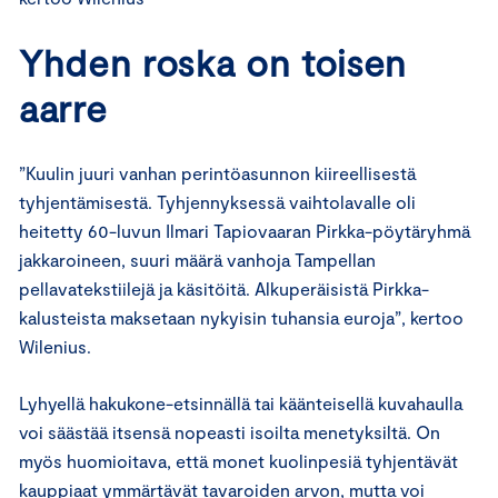
Yhden roska on toisen
aarre
”Kuulin juuri vanhan perintöasunnon kiireellisestä
tyhjentämisestä. Tyhjennyksessä vaihtolavalle oli
heitetty 60-luvun Ilmari Tapiovaaran Pirkka-pöytäryhmä
jakkaroineen, suuri määrä vanhoja Tampellan
pellavatekstiilejä ja käsitöitä. Alkuperäisistä Pirkka-
kalusteista maksetaan nykyisin tuhansia euroja”, kertoo
Wilenius.
Lyhyellä hakukone-etsinnällä tai käänteisellä kuvahaulla
voi säästää itsensä nopeasti isoilta menetyksiltä. On
myös huomioitava, että monet kuolinpesiä tyhjentävät
kauppiaat ymmärtävät tavaroiden arvon, mutta voi