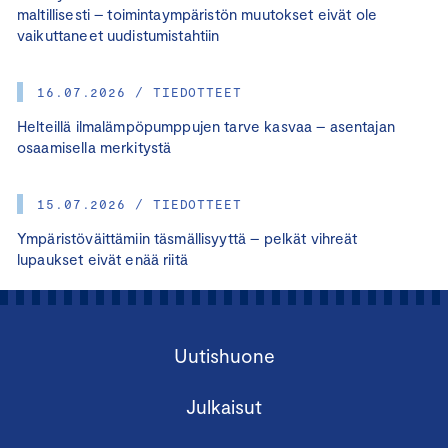
maltillisesti – toimintaympäristön muutokset eivät ole
vaikuttaneet uudistumistahtiin
16.07.2026 / TIEDOTTEET
Helteillä ilmalämpöpumppujen tarve kasvaa – asentajan
osaamisella merkitystä
15.07.2026 / TIEDOTTEET
Ympäristöväittämiin täsmällisyyttä – pelkät vihreät
lupaukset eivät enää riitä
Uutishuone
Julkaisut