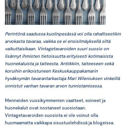
Perintönä saadussa kuolinpesässä voi olla rahallisestikin
arvokasta tavaraa, vaikka se ei ensisilmäyksellä siltä
vaikuttaisikaan. Vintagetavaroiden suuri suosio on
lisännyt ihmisten tietoisuutta erityisesti kotimaisista
huonekaluista ja taiteesta. Antiikkiin, taiteeseen sekä
koruihin erikoistuneen Keskuskauppakamarin
hyväksymän tavarantarkastaja Mari Wileniuksen vinkeillä
onnistut vanhan tavaran arvon tunnistamisessa.
Menneiden vuosikymmenien vaatteet, esineet ja
huonekalut ovat nostaneet suosiotaan.
Vintagetavaroiden suosiota ei ole voinut olla
huomaamatta vaikkapa sisustuslehdissä ja blogeissa.