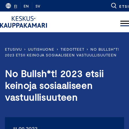
Skip
FI
EN
SV
ETSI
to
content
ETUSIVU
›
UUTISHUONE
›
TIEDOTTEET
›
NO BULLSH*T!
2023 ETSII KEINOJA SOSIAALISEEN VASTUULLISUUTEEN
No Bullsh*t! 2023 etsii
keinoja sosiaaliseen
vastuullisuuteen
11.09.2023