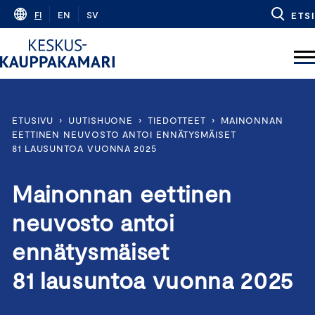
Skip
FI
EN
SV
ETSI
to
content
ETUSIVU
›
UUTISHUONE
›
TIEDOTTEET
›
MAINONNAN
EETTINEN NEUVOSTO ANTOI ENNÄTYSMÄISET
81 LAUSUNTOA VUONNA 2025
Mainonnan eettinen
neuvosto antoi
ennätysmäiset
81 lausuntoa vuonna 2025