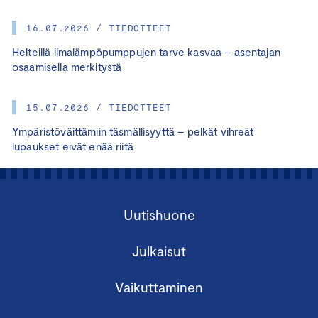
16.07.2026 / TIEDOTTEET
Helteillä ilmalämpöpumppujen tarve kasvaa – asentajan
osaamisella merkitystä
15.07.2026 / TIEDOTTEET
Ympäristöväittämiin täsmällisyyttä – pelkät vihreät
lupaukset eivät enää riitä
Uutishuone
Julkaisut
Vaikuttaminen