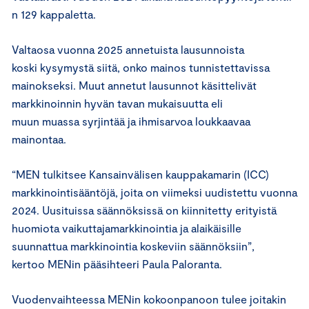
n 129 kappaletta.
Valtaosa vuonna 2025 annetuista lausunnoista
koski kysymystä siitä, onko mainos tunnistettavissa
mainokseksi. Muut annetut lausunnot käsittelivät
markkinoinnin hyvän tavan mukaisuutta eli
muun muassa syrjintää ja ihmisarvoa loukkaavaa
mainontaa.
“MEN tulkitsee Kansainvälisen kauppakamarin (ICC)
markkinointisääntöjä, joita on viimeksi uudistettu vuonna
2024. Uusituissa säännöksissä on kiinnitetty erityistä
huomiota vaikuttajamarkkinointia ja alaikäisille
suunnattua markkinointia koskeviin säännöksiin”,
kertoo MENin pääsihteeri Paula Paloranta.
Vuodenvaihteessa MENin kokoonpanoon tulee joitakin