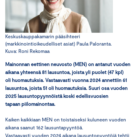
Keskuskauppakamarin pääsihteeri
(markkinointioikeudelliset asiat) Paula Paloranta.
Kuva: Roni Rekomaa
Mainonnan eettinen neuvosto (MEN) on antanut vuoden
aikana yhteensä 81 lausuntoa, joista yli puolet (47 kpl)
oli huomautuksia. Vastaavasti vuonna 2024 annettiin 61
lausuntoa, joista 51 oli huomautuksia. Suuri osa vuoden
2025 lausuntopyynnöistä koski edellisvuosien
tapaan piilomainontaa.
Kaiken kaikkiaan MEN on toistaiseksi kuluneen vuoden
aikana saanut 162 lausuntapyyntöä.
Vastaavasti vuoden 2024 aikana lausuntopyyntöjä tehtii