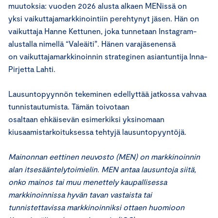
muutoksia: vuoden 2026 alusta alkaen MENissä on
yksi vaikuttajamarkkinointiin perehtynyt jäsen. Hän on
vaikuttaja Hanne Kettunen, joka tunnetaan Instagram-
alustalla nimellä “Valeäiti”. Hänen varajäsenensä
on vaikuttajamarkkinoinnin strateginen asiantuntija Inna-
Pirjetta Lahti.
Lausuntopyynnön tekeminen edellyttää jatkossa vahvaa
tunnistautumista. Tämän toivotaan
osaltaan ehkäisevän esimerkiksi yksinomaan
kiusaamistarkoituksessa tehtyjä lausuntopyyntöjä.
Mainonnan eettinen neuvosto (MEN) on markkinoinnin
alan itsesääntelytoimielin. MEN antaa lausuntoja siitä,
onko mainos tai muu menettely kaupallisessa
markkinoinnissa hyvän tavan vastaista tai
tunnistettavissa markkinoinniksi ottaen huomioon