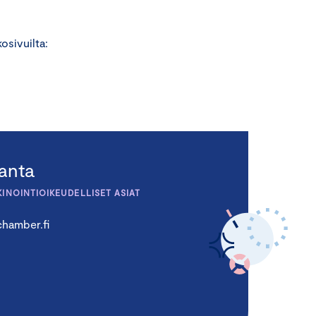
osivuilta:
ranta
KINOINTIOIKEUDELLISET ASIAT
hamber.fi