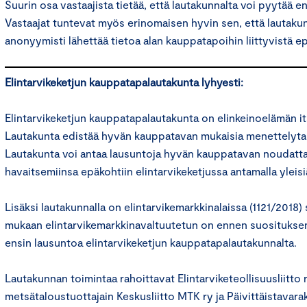
Suurin osa vastaajista tietää, että lautakunnalta voi pyytää 
Vastaajat tuntevat myös erinomaisen hyvin sen, että lautakun
anonyymisti lähettää tietoa alan kauppatapoihin liittyvistä e
Elintarvikeketjun kauppatapalautakunta lyhyesti:
Elintarvikeketjun kauppatapalautakunta on elinkeinoelämän it
Lautakunta edistää hyvän kauppatavan mukaisia menettelytap
Lautakunta voi antaa lausuntoja hyvän kauppatavan noudatta
havaitsemiinsa epäkohtiin elintarvikeketjussa antamalla yleisi
Lisäksi lautakunnalla on elintarvikemarkkinalaissa (1121/2018) 
mukaan elintarvikemarkkinavaltuutetun on ennen suositukse
ensin lausuntoa elintarvikeketjun kauppatapalautakunnalta.
Lautakunnan toimintaa rahoittavat Elintarviketeollisuusliitto r
metsätaloustuottajain Keskusliitto MTK ry ja Päivittäistavar