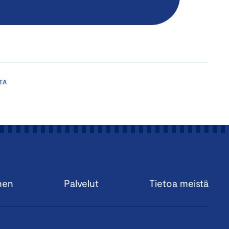
TA
nen
Palvelut
Tietoa meistä