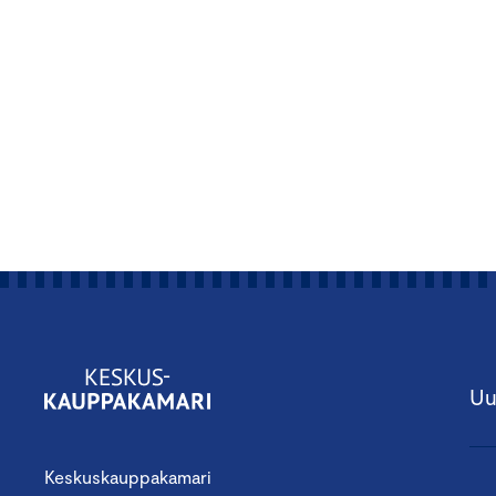
Uu
Keskuskauppakamari