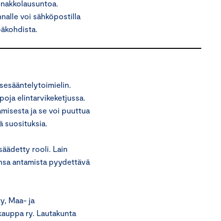
ennakkolausuntoa.
nalle voi sähköpostilla
päkohdista.
sesääntelytoimielin.
oja elintarvikeketjussa.
misesta ja se voi puuttua
ä suosituksia.
säädetty rooli. Lain
nsa antamista pyydettävä
y, Maa- ja
akauppa ry. Lautakunta