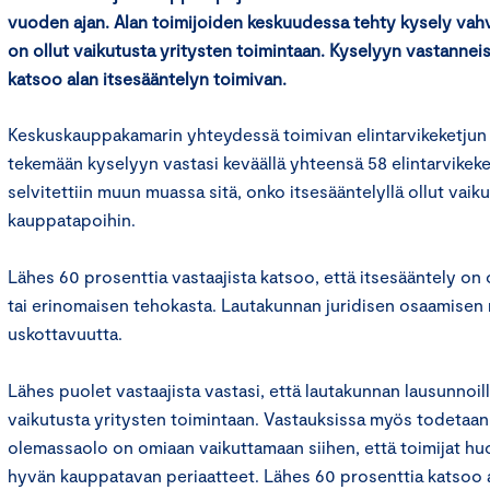
vuoden ajan. Alan toimijoiden keskuudessa tehty kysely vahvi
on ollut vaikutusta yritysten toimintaan. Kyselyyn vastannei
katsoo alan itsesääntelyn toimivan.
Keskuskauppakamarin yhteydessä toimivan elintarvikeketju
tekemään kyselyyn vastasi keväällä yhteensä 58 elintarvikeke
selvitettiin muun muassa sitä, onko itsesääntelyllä ollut vaiku
kauppatapoihin.
Lähes 60 prosenttia vastaajista katsoo, että itsesääntely on o
tai erinomaisen tehokasta. Lautakunnan juridisen osaamisen
uskottavuutta.
Lähes puolet vastaajista vastasi, että lautakunnan lausunnoilla
vaikutusta yritysten toimintaan. Vastauksissa myös todetaan,
olemassaolo on omiaan vaikuttamaan siihen, että toimijat hu
hyvän kauppatavan periaatteet. Lähes 60 prosenttia katsoo a