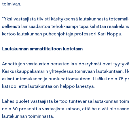
toimivan.
“Yksi vastaajista tiivisti käsityksensä lautakunnasta toteamall
selkeästi lainsäädäntöä tehokkaampi tapa kehittää reaalielä
kertoo lautakunnan puheenjohtaja professori Kari Hoppu.
Lautakunnan ammattitaitoon luotetaan
Annettujen vastausten perusteella sidosryhmät ovat tyytyvä
Keskuskauppakamarin yhteydessä toimivaan lautakuntaan. He
asiantuntemukseen ja puolueettomuuteen. Lisäksi noin 75 pro
katsoo, että lautakuntaa on helppo lähestyä.
Lähes puolet vastaajista kertoo tuntevansa lautakunnan toim
noin 60 prosenttia vastaajista katsoo, että he eivät ole saanee
lautakunnan toiminnasta.