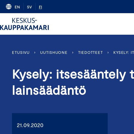
Skip
EN
SV
FI
to
content
ETUSIVU
›
UUTISHUONE
›
TIEDOTTEET
›
KYSELY: 
Kysely: itsesääntely
lainsäädäntö
21.09.2020