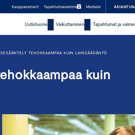
Kauppakamarit
Tapahtumakalenteri
Medialle
ASIANTUN
Uutishuone
Vaikuttaminen
Tapahtumat ja valme
ITSESÄÄNTELY TEHOKKAAMPAA KUIN LAINSÄÄDÄNTÖ
 tehokkaampaa kuin