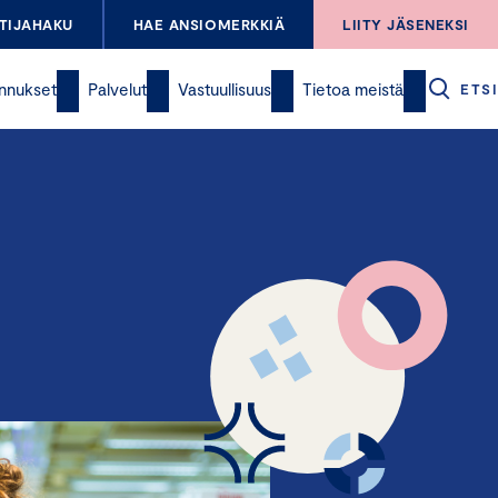
TIJAHAKU
HAE ANSIOMERKKIÄ
LIITY JÄSENEKSI
nnukset
Palvelut
Vastuullisuus
Tietoa meistä
ETSI