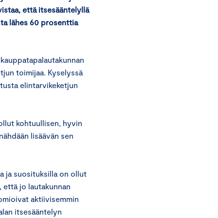
staa, että itsesääntelyllä
sta lähes 60 prosenttia
n kauppatapalautakunnan
tjun toimijaa. Kyselyssä
tusta elintarvikeketjun
llut kohtuullisen, hyvin
 nähdään lisäävän sen
 ja suosituksilla on ollut
 että jo lautakunnan
omioivat aktiivisemmin
lan itsesääntelyn