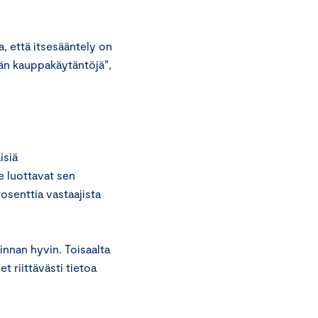
a, että itsesääntely on
män kauppakäytäntöjä”,
isiä
 luottavat sen
senttia vastaajista
innan hyvin. Toisaalta
t riittävästi tietoa