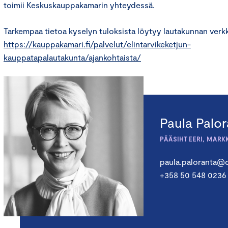
toimii Keskuskauppakamarin yhteydessä.
Tarkempaa tietoa kyselyn tuloksista löytyy lautakunnan verkk
https://kauppakamari.fi/palvelut/elintarvikeketjun-
kauppatapalautakunta/ajankohtaista/
Paula Palo
PÄÄSIHTEERI, MARK
paula.paloranta@c
+358 50 548 0236