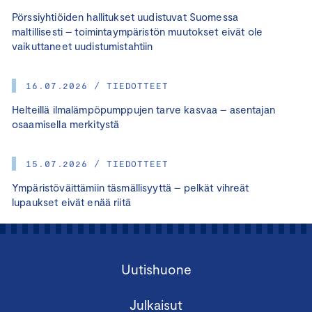
Pörssiyhtiöiden hallitukset uudistuvat Suomessa
maltillisesti – toimintaympäristön muutokset eivät ole
vaikuttaneet uudistumistahtiin
16.07.2026 / TIEDOTTEET
Helteillä ilmalämpöpumppujen tarve kasvaa – asentajan
osaamisella merkitystä
15.07.2026 / TIEDOTTEET
Ympäristöväittämiin täsmällisyyttä – pelkät vihreät
lupaukset eivät enää riitä
Uutishuone
Julkaisut