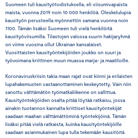
Suomeen tuli kausityötodistuksella, eli viisumivapaista
maista, vuonna 2019 noin 10 000 henkilöä. Oleskelulupia
kausityön perusteella myönnettiin samana vuonna noin
1100. Tämän lisäksi Suomeen tuli vielä henkilöitä
kausityöviisumilla. Tilastojen valossa suurin hakijaryhmä
on viime vuosina ollut Ukrainan kansalaiset.
Vuosittaisten kausityöntekijöiden joukko on suuri ja
työvoimana kriittinen muun muassa marja- ja maatiloille.
Koronaviruskriisin takia maan rajat ovat kiinni ja erilaisten
lupahakemusten vastaanottaminen keskeytetty. Vain niin
sanottu välttämätön työmatkaliikenne on sallittua.
Kausityöntekijöiden osalta pitää löytää ratkaisu, jossa
ainakin tuotannon kannalta kriittiset kausityöntekijät
saadaan maahan välttämättöminä työntekijöinä. Tämän
lisäksi pitää vielä ratkaista, kuinka kausityöntekijöille
saadaan asianmukainen lupa tulla tekemään kausitöitä