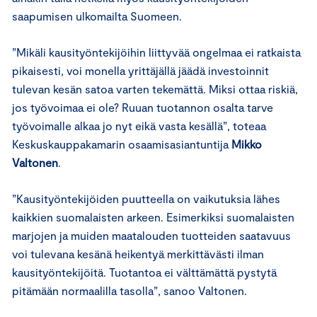
saapumisen ulkomailta Suomeen.
”Mikäli kausityöntekijöihin liittyvää ongelmaa ei ratkaista
pikaisesti, voi monella yrittäjällä jäädä investoinnit
tulevan kesän satoa varten tekemättä. Miksi ottaa riskiä,
jos työvoimaa ei ole? Ruuan tuotannon osalta tarve
työvoimalle alkaa jo nyt eikä vasta kesällä”, toteaa
Keskuskauppakamarin osaamisasiantuntija
Mikko
Valtonen
.
”Kausityöntekijöiden puutteella on vaikutuksia lähes
kaikkien suomalaisten arkeen. Esimerkiksi suomalaisten
marjojen ja muiden maatalouden tuotteiden saatavuus
voi tulevana kesänä heikentyä merkittävästi ilman
kausityöntekijöitä. Tuotantoa ei välttämättä pystytä
pitämään normaalilla tasolla”, sanoo Valtonen.