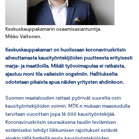
Keskuskauppakamarin osaamisasiantuntija
Mikko Valtonen.
Keskuskauppakamari on huolissaan koronaviruskriisin
aiheuttamasta kausityöntekijöiden puutteesta erityisesti
marja- ja maatiloilla. Mikäli työvoimapulaa ei ratkaista,
ajautuu moni tila vaikeisiin ongelmiin. Hallitukselta
odotetaan pikaista apua näiden yritysten ahdinkoon.
Suomen maatalouden rattaat pyörivät suurelta osin
kausityöntekijöiden voimin. MTK:n mukaan maaseudulla
tarvitaan vuosittain jopa 16 000 kausityöntekijää.
Koronaviruskriisin seurauksena taudin leviämisen
estämiseksi tehdyt liikkumisen rajoitukset estävät
ainakin tällä hetkellä myös kausityöntekijöiden