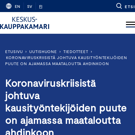
Skip
EN
SV
FI
ETSI
to
content
ETUSIVU
›
UUTISHUONE
›
TIEDOTTEET
›
KORONAVIRUSKRIISISTÄ JOHTUVA KAUSITYÖNTEKIJÖIDEN
PUUTE ON AJAMASSA MAATALOUTTA AHDINKOON
Koronaviruskriisistä
johtuva
kausityöntekijöiden puute
on ajamassa maataloutta
ahdinkoon