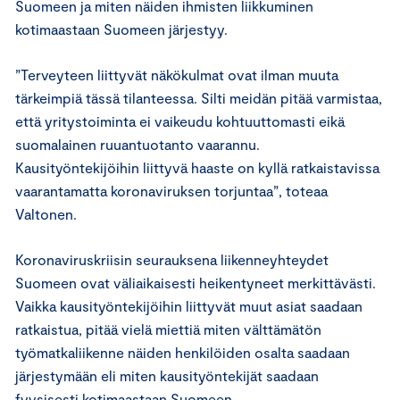
Suomeen ja miten näiden ihmisten liikkuminen
kotimaastaan Suomeen järjestyy.
”Terveyteen liittyvät näkökulmat ovat ilman muuta
tärkeimpiä tässä tilanteessa. Silti meidän pitää varmistaa,
että yritystoiminta ei vaikeudu kohtuuttomasti eikä
suomalainen ruuantuotanto vaarannu.
Kausityöntekijöihin liittyvä haaste on kyllä ratkaistavissa
vaarantamatta koronaviruksen torjuntaa”, toteaa
Valtonen.
Koronaviruskriisin seurauksena liikenneyhteydet
Suomeen ovat väliaikaisesti heikentyneet merkittävästi.
Vaikka kausityöntekijöihin liittyvät muut asiat saadaan
ratkaistua, pitää vielä miettiä miten välttämätön
työmatkaliikenne näiden henkilöiden osalta saadaan
järjestymään eli miten kausityöntekijät saadaan
fyysisesti kotimaastaan Suomeen.