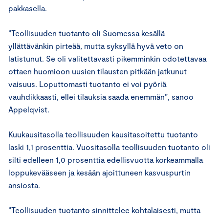
pakkasella.
”Teollisuuden tuotanto oli Suomessa kesällä
yllättävänkin pirteää, mutta syksyllä hyvä veto on
latistunut. Se oli valitettavasti pikemminkin odotettavaa
ottaen huomioon uusien tilausten pitkään jatkunut
vaisuus. Loputtomasti tuotanto ei voi pyöriä
vauhdikkaasti, ellei tilauksia saada enemmän”, sanoo
Appelqvist.
Kuukausitasolla teollisuuden kausitasoitettu tuotanto
laski 1,1 prosenttia. Vuositasolla teollisuuden tuotanto oli
silti edelleen 1,0 prosenttia edellisvuotta korkeammalla
loppukevääseen ja kesään ajoittuneen kasvuspurtin
ansiosta.
”Teollisuuden tuotanto sinnittelee kohtalaisesti, mutta