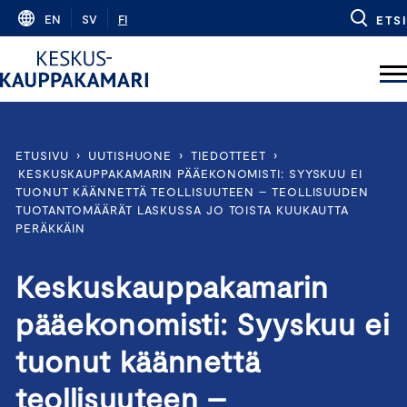
Skip
EN
SV
FI
ETSI
to
content
ETUSIVU
›
UUTISHUONE
›
TIEDOTTEET
›
KESKUSKAUPPAKAMARIN PÄÄEKONOMISTI: SYYSKUU EI
TUONUT KÄÄNNETTÄ TEOLLISUUTEEN – TEOLLISUUDEN
TUOTANTOMÄÄRÄT LASKUSSA JO TOISTA KUUKAUTTA
PERÄKKÄIN
Keskuskauppakamarin
pääekonomisti: Syyskuu ei
tuonut käännettä
teollisuuteen –