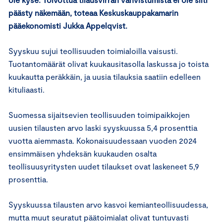
päästy näkemään, toteaa Keskuskauppakamarin
pääekonomisti Jukka Appelqvist.
Syyskuu sujui teollisuuden toimialoilla vaisusti.
Tuotantomäärät olivat kuukausitasolla laskussa jo toista
kuukautta peräkkäin, ja uusia tilauksia saatiin edelleen
kituliaasti.
Suomessa sijaitsevien teollisuuden toimipaikkojen
uusien tilausten arvo laski syyskuussa 5,4 prosenttia
vuotta aiemmasta. Kokonaisuudessaan vuoden 2024
ensimmäisen yhdeksän kuukauden osalta
teollisuusyritysten uudet tilaukset ovat laskeneet 5,9
prosenttia.
Syyskuussa tilausten arvo kasvoi kemianteollisuudessa,
mutta muut seuratut päätoimialat olivat tuntuvasti