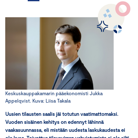
Keskuskauppakamarin pääekonomisti Jukka
Appelqvist. Kuva: Liisa Takala
Uusien tilausten saalis jäi totutun vaatimattomaksi.
Vuoden sisäinen kehitys on edennyt lähinnä
vaakasuunnassa, eli mistään uudesta laskukaudesta ei
ole kyse. Toivottua tilausvirran vahvistumista ei ole silti