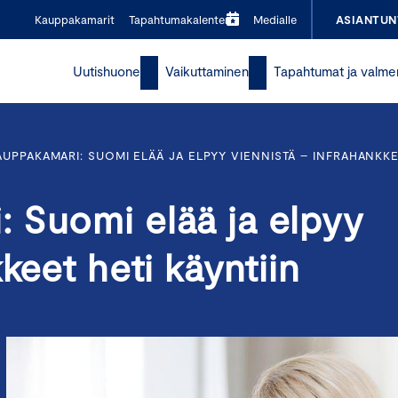
Kauppakamarit
Tapahtumakalenteri
Medialle
ASIANTUN
Uutishuone
Vaikuttaminen
Tapahtumat ja valme
UPPAKAMARI: SUOMI ELÄÄ JA ELPYY VIENNISTÄ – INFRAHANKKE
 Suomi elää ja elpyy
keet heti käyntiin