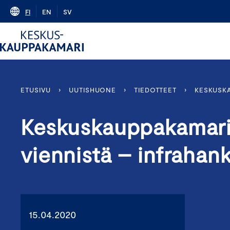
Skip
FI
EN
SV
to
content
ETUSIVU
›
UUTISHUONE
›
TIEDOTTEET
›
KESKUSKA
Keskuskauppakamari:
viennistä – infrahank
15.04.2020