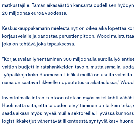
matkustajille. Tämän aikasäästön kansantaloudellisen hyödyn
20 miljoonaa euroa vuodessa.
Keskuskauppakamarin mielestä nyt on oikea aika lopettaa ko
korjausvelalle ja panostaa perustienpitoon. Wood muistuttaa
joka on tehtävä joka tapauksessa.
”Korjausvelan lyhentäminen 300 miljoonalla eurolla lyö enti
valtion budjettiin ratahankkeiden tavoin, mutta samalla luoda
työpaikkoja koko Suomessa. Lisäksi meillä on useita valmiita 
nämä on saatava liikkeelle nopeutetussa aikataulussa,” Wood
Investoimalla infran kuntoon otetaan myös askel kohti vähähii
Huolimatta siitä, että talouden elvyttäminen on tärkein teko,
saada aikaan myös hyvää muilla sektoreilla. Hyvässä kunnossa
logistiikkaketjut vähentävät liikenteestä syntyviä kasvihuone