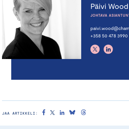
Päivi Wood
JOHTAVA ASIANTUNT
paivi.wood@chamb
+358 50 478 3990
Wood Päivi
JAA ARTIKKELI: