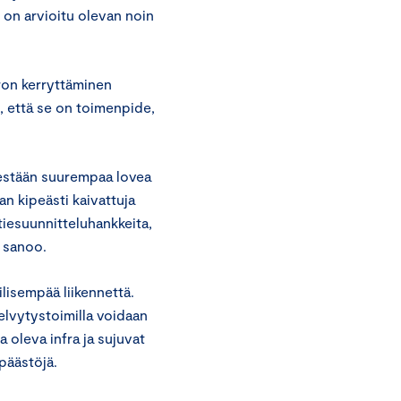
 on arvioitu olevan noin
ron kerryttäminen
, että se on toimenpide,
sestään suurempaa lovea
an kipeästi kaivattuja
tiesuunnitteluhankkeita,
 sanoo.
lisempää liikennettä.
 elvytystoimilla voidaan
 oleva infra ja sujuvat
päästöjä.