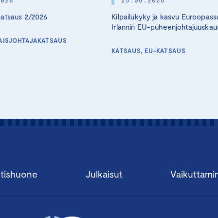
katsaus 2/2026
Kilpailukyky ja kasvu Euroopass
Irlannin EU-puheenjohtajuuskau
AISJOHTAJAKATSAUS
KATSAUS, EU-KATSAUS
tishuone
Julkaisut
Vaikuttami