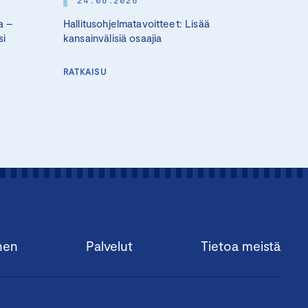
a –
Hallitusohjelmatavoitteet: Lisää
si
kansainvälisiä osaajia
RATKAISU
nen
Palvelut
Tietoa meistä