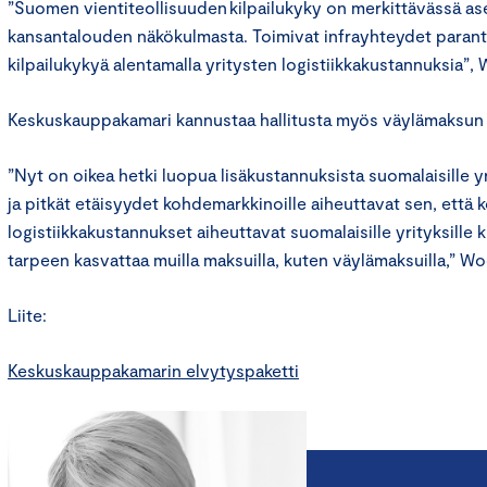
”Suomen vientiteollisuuden kilpailukyky on merkittävässä a
kansantalouden näkökulmasta. Toimivat infrayhteydet parant
kilpailukykyä alentamalla yritysten logistiikkakustannuksia”
Keskuskauppakamari kannustaa hallitusta myös väylämaksun
”Nyt on oikea hetki luopua lisäkustannuksista suomalaisille yr
ja pitkät etäisyydet kohdemarkkinoille aiheuttavat sen, että 
logistiikkakustannukset aiheuttavat suomalaisille yrityksille ki
tarpeen kasvattaa muilla maksuilla, kuten väylämaksuilla,” W
Liite:
Keskuskauppakamarin elvytyspaketti