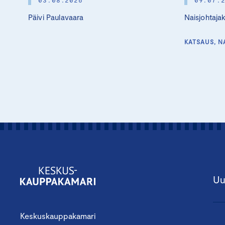
Päivi Paulavaara
Naisjohtaja
KATSAUS, N
Uu
Keskuskauppakamari