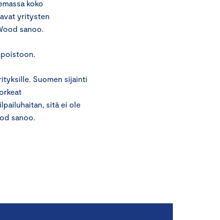
semassa koko
avat yritysten
, Wood sanoo.
 poistoon.
ityksille. Suomen sijainti
korkeat
lpailuhaitan, sitä ei ole
ood sanoo.