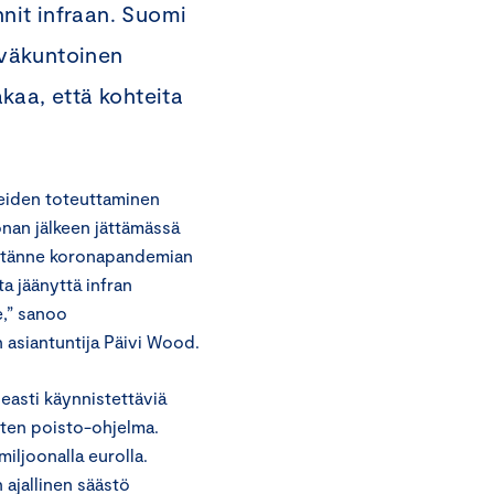
nnit infraan. Suomi
yväkuntoinen
akaa, että kohteita
keiden toteuttaminen
onan jälkeen jättämässä
ta tänne koronapandemian
ta jäänyttä infran
e,” sanoo
n asiantuntija Päivi Wood.
asti käynnistettäviä
sten poisto-ohjelma.
iljoonalla eurolla.
 ajallinen säästö