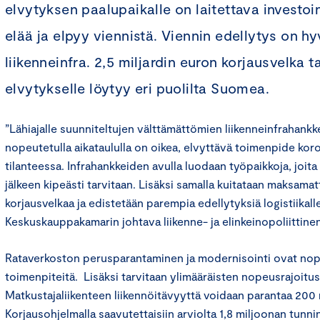
elvytyksen paalupaikalle on laitettava investoi
elää ja elpyy viennistä. Viennin edellytys on h
liikenneinfra. 2,5 miljardin euron korjausvelka t
elvytykselle löytyy eri puolilta Suomea.
”Lähiajalle suunniteltujen välttämättömien liikenneinfrahank
nopeutetulla aikataululla on oikea, elvyttävä toimenpide kor
tilanteessa. Infrahankkeiden avulla luodaan työpaikkoja, joi
jälkeen kipeästi tarvitaan. Lisäksi samalla kuitataan maksamat
korjausvelkaa ja edistetään parempia edellytyksiä logistiikall
Keskuskauppakamarin johtava liikenne- ja elinkeinopoliittine
Rataverkoston perusparantaminen ja modernisointi ovat nope
toimenpiteitä. Lisäksi tarvitaan ylimääräisten nopeusrajoitu
Matkustajaliikenteen liikennöitävyyttä voidaan parantaa 200 m
Korjausohjelmalla saavutettaisiin arviolta 1,8 miljoonan tunnin