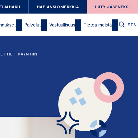
TIJAHAKU
HAE ANSIOMERKKIÄ
LIITY JÄSENEKSI
nnukset
Palvelut
Vastuullisuus
Tietoa meistä
ETSI
ET HETI KÄYNTIIN