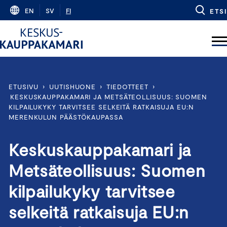
Skip
EN
SV
FI
ETSI
to
content
ETUSIVU
›
UUTISHUONE
›
TIEDOTTEET
›
KESKUSKAUPPAKAMARI JA METSÄTEOLLISUUS: SUOMEN
KILPAILUKYKY TARVITSEE SELKEITÄ RATKAISUJA EU:N
MERENKULUN PÄÄSTÖKAUPASSA
Keskuskauppakamari ja
Metsäteollisuus: Suomen
kilpailukyky tarvitsee
selkeitä ratkaisuja EU:n