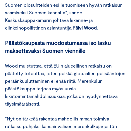
Suomen olosuhteiden esille tuomiseen hyvän ratkaisun
saamiseksi Suomen kannalta”, sanoo
Keskuskauppakamarin johtava liikenne- ja
elinkeinopoliittinen asiantuntija
Päivi Wood
.
Päästökaupasta muodostumassa iso lasku
maksettavaksi Suomen viennille
Wood muistuttaa, että EU:n alueellinen ratkaisu on
päätetty toteuttaa, joten pelkkä globaalien pelisääntöjen
peräänkuuluttaminen ei enää riitä. Merenkulun
päästökauppa tarjoaa myös uusia
liiketoimintamahdollisuuksia, jotka on hyödynnettävä
täysimääräisesti.
”Nyt on tärkeää rakentaa mahdollisimman toimiva
ratkaisu pohjaksi kansainvälisen merenkulkujärjestön