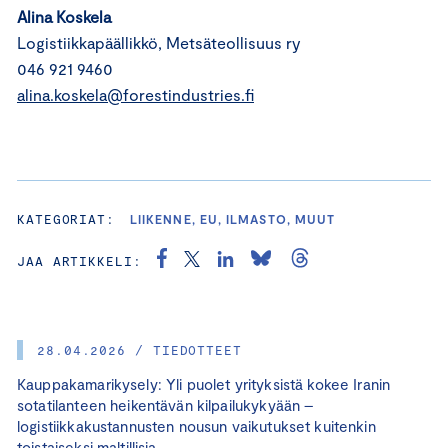
Alina Koskela
Logistiikkapäällikkö, Metsäteollisuus ry
046 921 9460
alina.koskela@forestindustries.fi
KATEGORIAT:
LIIKENNE, EU, ILMASTO, MUUT
JAA ARTIKKELI:
28.04.2026 / TIEDOTTEET
Kauppakamarikysely: Yli puolet yrityksistä kokee Iranin
sotatilanteen heikentävän kilpailukykyään –
logistiikkakustannusten nousun vaikutukset kuitenkin
toistaiseksi maltillisia