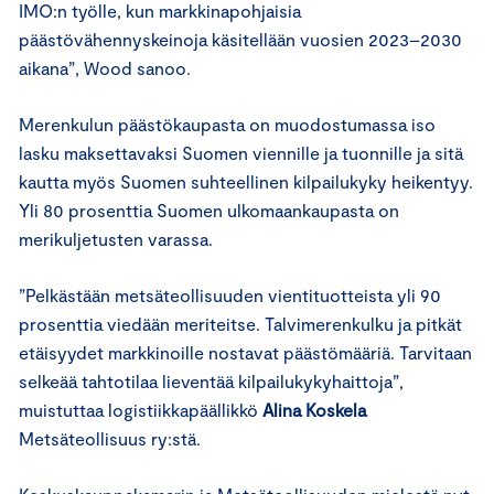
IMO:n työlle, kun markkinapohjaisia
päästövähennyskeinoja käsitellään vuosien 2023–2030
aikana”, Wood sanoo.
Merenkulun päästökaupasta on muodostumassa iso
lasku maksettavaksi Suomen viennille ja tuonnille ja sitä
kautta myös Suomen suhteellinen kilpailukyky heikentyy.
Yli 80 prosenttia Suomen ulkomaankaupasta on
merikuljetusten varassa.
”Pelkästään metsäteollisuuden vientituotteista yli 90
prosenttia viedään meriteitse. Talvimerenkulku ja pitkät
etäisyydet markkinoille nostavat päästömääriä. Tarvitaan
selkeää tahtotilaa lieventää kilpailukykyhaittoja”,
muistuttaa logistiikkapäällikkö
Alina Koskela
Metsäteollisuus ry:stä.