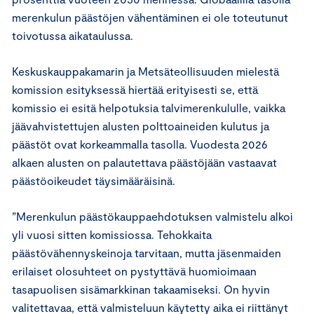
merenkulun päästöjen vähentäminen ei ole toteutunut
toivotussa aikataulussa.
Keskuskauppakamarin ja Metsäteollisuuden mielestä
komission esityksessä hiertää erityisesti se, että
komissio ei esitä helpotuksia talvimerenkululle, vaikka
jäävahvistettujen alusten polttoaineiden kulutus ja
päästöt ovat korkeammalla tasolla. Vuodesta 2026
alkaen alusten on palautettava päästöjään vastaavat
päästöoikeudet täysimääräisinä.
”Merenkulun päästökauppaehdotuksen valmistelu alkoi
yli vuosi sitten komissiossa. Tehokkaita
päästövähennyskeinoja tarvitaan, mutta jäsenmaiden
erilaiset olosuhteet on pystyttävä huomioimaan
tasapuolisen sisämarkkinan takaamiseksi. On hyvin
valitettavaa, että valmisteluun käytetty aika ei riittänyt