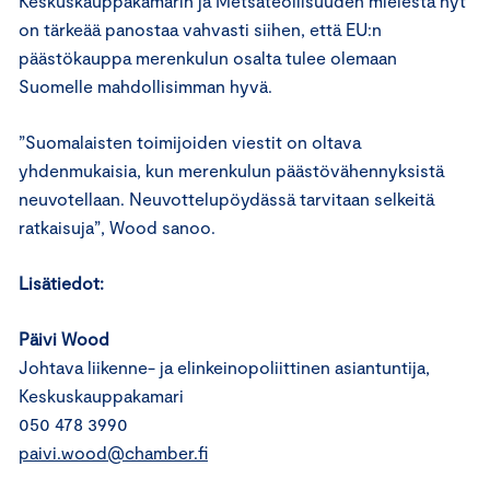
Keskuskauppakamarin ja Metsäteollisuuden mielestä nyt
on tärkeää panostaa vahvasti siihen, että EU:n
päästökauppa merenkulun osalta tulee olemaan
Suomelle mahdollisimman hyvä.
”Suomalaisten toimijoiden viestit on oltava
yhdenmukaisia, kun merenkulun päästövähennyksistä
neuvotellaan. Neuvottelupöydässä tarvitaan selkeitä
ratkaisuja”, Wood sanoo.
Lisätiedot:
Päivi Wood
Johtava liikenne- ja elinkeinopoliittinen asiantuntija,
Keskuskauppakamari
050 478 3990
paivi.wood@chamber.fi