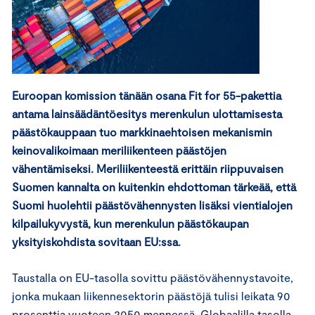
Euroopan komission tänään osana Fit for 55-pakettia
antama lainsäädäntöesitys merenkulun ulottamisesta
päästökauppaan tuo markkinaehtoisen mekanismin
keinovalikoimaan meriliikenteen päästöjen
vähentämiseksi. Meriliikenteestä erittäin riippuvaisen
Suomen kannalta on kuitenkin ehdottoman tärkeää, että
Suomi huolehtii päästövähennysten lisäksi vientialojen
kilpailukyvystä, kun merenkulun päästökaupan
yksityiskohdista sovitaan EU:ssa.
Taustalla on EU-tasolla sovittu päästövähennystavoite,
jonka mukaan liikennesektorin päästöjä tulisi leikata 90
prosenttia vuoteen 2050 mennessä. Globaalilla tasolla