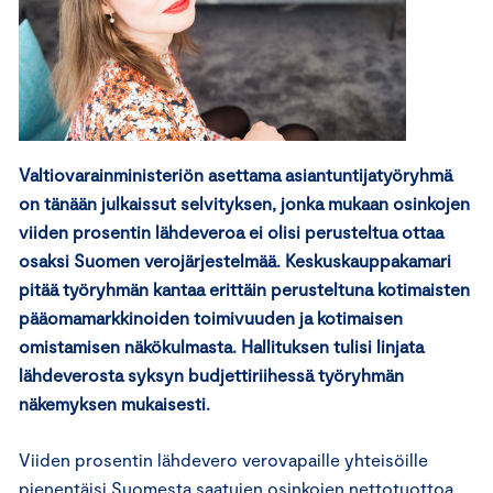
Valtiovarainministeriön asettama asiantuntijatyöryhmä
on tänään julkaissut selvityksen, jonka mukaan osinkojen
viiden prosentin lähdeveroa ei olisi perusteltua ottaa
osaksi Suomen verojärjestelmää. Keskuskauppakamari
pitää työryhmän kantaa erittäin perusteltuna kotimaisten
pääomamarkkinoiden toimivuuden ja kotimaisen
omistamisen näkökulmasta. Hallituksen tulisi linjata
lähdeverosta syksyn budjettiriihessä työryhmän
näkemyksen mukaisesti.
Viiden prosentin lähdevero verovapaille yhteisöille
pienentäisi Suomesta saatujen osinkojen nettotuottoa.