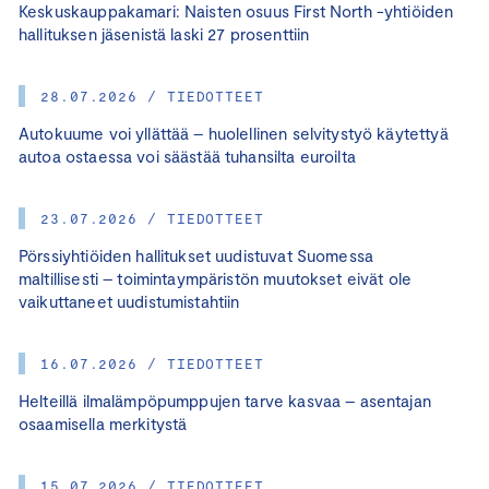
Keskuskauppakamari: Naisten osuus First North -yhtiöiden
hallituksen jäsenistä laski 27 prosenttiin
28.07.2026 / TIEDOTTEET
Autokuume voi yllättää – huolellinen selvitystyö käytettyä
autoa ostaessa voi säästää tuhansilta euroilta
23.07.2026 / TIEDOTTEET
Pörssiyhtiöiden hallitukset uudistuvat Suomessa
maltillisesti – toimintaympäristön muutokset eivät ole
vaikuttaneet uudistumistahtiin
16.07.2026 / TIEDOTTEET
Helteillä ilmalämpöpumppujen tarve kasvaa – asentajan
osaamisella merkitystä
15.07.2026 / TIEDOTTEET