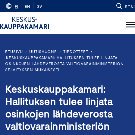
Skip
FI
EN
SV
ETSI
to
content
ETUSIVU
›
UUTISHUONE
›
TIEDOTTEET
›
KESKUSKAUPPAKAMARI: HALLITUKSEN TULEE LINJATA
OSINKOJEN LÄHDEVEROSTA VALTIOVARAINMINISTERIÖN
SELVITYKSEN MUKAISESTI
Keskuskauppakamari:
Hallituksen tulee linjata
osinkojen lähdeverosta
valtiovarainministeriön