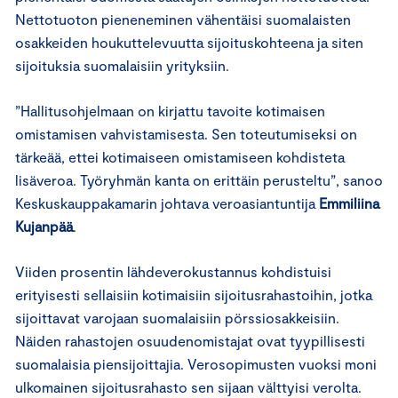
Nettotuoton pieneneminen vähentäisi suomalaisten
osakkeiden houkuttelevuutta sijoituskohteena ja siten
sijoituksia suomalaisiin yrityksiin.
”Hallitusohjelmaan on kirjattu tavoite kotimaisen
omistamisen vahvistamisesta. Sen toteutumiseksi on
tärkeää, ettei kotimaiseen omistamiseen kohdisteta
lisäveroa. Työryhmän kanta on erittäin perusteltu”, sanoo
Keskuskauppakamarin johtava veroasiantuntija
Emmiliina
Kujanpää
.
Viiden prosentin lähdeverokustannus kohdistuisi
erityisesti sellaisiin kotimaisiin sijoitusrahastoihin, jotka
sijoittavat varojaan suomalaisiin pörssiosakkeisiin.
Näiden rahastojen osuudenomistajat ovat tyypillisesti
suomalaisia piensijoittajia. Verosopimusten vuoksi moni
ulkomainen sijoitusrahasto sen sijaan välttyisi verolta.