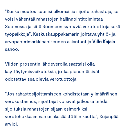
”Koska muutos suosisi ulkomaisia sijoitusrahastoja, se
voisi vähentää rahastojen hallinnointitoimintaa
Suomessa ja siitä Suomeen syntyviä verotuottoja sekä
työpaikkoja”, Keskuskauppakamarin johtava yhtiö- ja
arvopaperimarkkinaoikeuden asiantuntija
Ville Kajala
sanoo.
Viiden prosentin lähdeverolla saattaisi olla
käyttäytymisvaikutuksia, jotka pienentäisivät
odotettavissa olevia verotuottoja.
”Jos rahastosijoittamiseen kohdistetaan ylimääräinen
verokustannus, sijoittajat voisivat jatkossa tehdä
sijoituksia rahastojen sijaan esimerkiksi
verotehokkaamman osakesäästötilin kautta”, Kujanpää
arvioi.