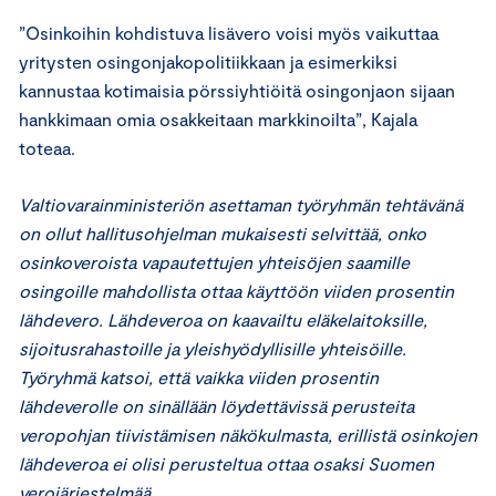
”Osinkoihin kohdistuva lisävero voisi myös vaikuttaa
yritysten osingonjakopolitiikkaan ja esimerkiksi
kannustaa kotimaisia pörssiyhtiöitä osingonjaon sijaan
hankkimaan omia osakkeitaan markkinoilta”, Kajala
toteaa.
Valtiovarainministeriön asettaman työryhmän tehtävänä
on ollut hallitusohjelman mukaisesti selvittää, onko
osinkoveroista vapautettujen yhteisöjen saamille
osingoille mahdollista ottaa käyttöön viiden prosentin
lähdevero. Lähdeveroa on kaavailtu eläkelaitoksille,
sijoitusrahastoille ja yleishyödyllisille yhteisöille.
Työryhmä katsoi, että vaikka viiden prosentin
lähdeverolle on sinällään löydettävissä perusteita
veropohjan tiivistämisen näkökulmasta, erillistä osinkojen
lähdeveroa ei olisi perusteltua ottaa osaksi Suomen
verojärjestelmää.