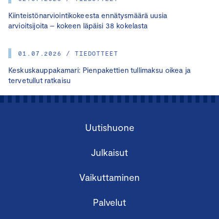
Kiinteistönarviointikokeesta ennätysmäärä uusia
arvioitsijoita – kokeen läpäisi 38 kokelasta
01.07.2026 / TIEDOTTEET
Keskuskauppakamari: Pienpakettien tullimaksu oikea ja
tervetullut ratkaisu
Uutishuone
Julkaisut
Vaikuttaminen
Palvelut