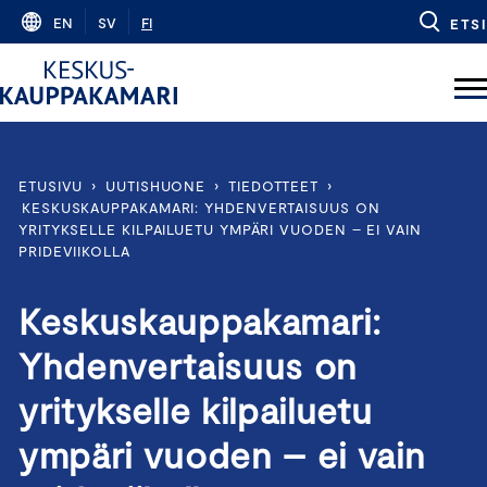
Skip
EN
SV
FI
ETSI
to
content
ETUSIVU
›
UUTISHUONE
›
TIEDOTTEET
›
KESKUSKAUPPAKAMARI: YHDENVERTAISUUS ON
YRITYKSELLE KILPAILUETU YMPÄRI VUODEN – EI VAIN
PRIDEVIIKOLLA
Keskuskauppakamari:
Yhdenvertaisuus on
yritykselle kilpailuetu
ympäri vuoden – ei vain