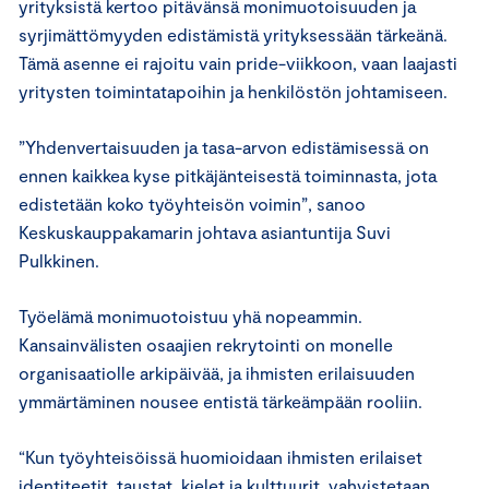
yrityksistä kertoo pitävänsä monimuotoisuuden ja
syrjimättömyyden edistämistä yrityksessään tärkeänä.
Tämä asenne ei rajoitu vain pride-viikkoon, vaan laajasti
yritysten toimintatapoihin ja henkilöstön johtamiseen.
”Yhdenvertaisuuden ja tasa-arvon edistämisessä on
ennen kaikkea kyse pitkäjänteisestä toiminnasta, jota
edistetään koko työyhteisön voimin”, sanoo
Keskuskauppakamarin johtava asiantuntija Suvi
Pulkkinen.
Työelämä monimuotoistuu yhä nopeammin.
Kansainvälisten osaajien rekrytointi on monelle
organisaatiolle arkipäivää, ja ihmisten erilaisuuden
ymmärtäminen nousee entistä tärkeämpään rooliin.
“Kun työyhteisöissä huomioidaan ihmisten erilaiset
identiteetit, taustat, kielet ja kulttuurit, vahvistetaan