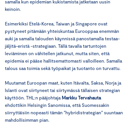
samalla kun epidemian kukistamista jatketaan uusin
keinoin.
Esimerkiksi Etelä-Korea, Taiwan ja Singapore ovat
pystyneet pitämään yhteiskuntaa Eurooppaa enemmän
auki ja samalla talouden käynnissä panostamalla testaa-
jäljitä-eristä -strategiaan. Tällä tavalla tartuntojen
leviäminen on vähitellen jatkunut, mutta siten, että
epidemia ei pääse hallitsemattomasti valloilleen. Samalla
talous saa toimia sekä työpaikat ja tuotanto on turvattu.
Muutamat Euroopan maat, kuten Itävalta, Saksa, Norja ja
Islanti ovat siirtyneet tai siirtymässä tällaisen strategian
käyttöön. THL:n pääjohtaja
Markku Tervahauta
ehdottikin Helsingin Sanomissa, että Suomessakin
siirryttäisiin nopeasti tämän ”hybridistrategian” suuntaan
mahdollisimman pian.