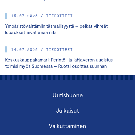
15.07.2026 / TIEDOTTEET
Ympäristöväittämiin täsmällisyyttä – pelkät vihreät
lupaukset eivät enää riitä
14.07.2026 / TIEDOTTEET
Keskuskauppakamari: Perintö- ja lahjaveron uudistus
toimisi myös Suomessa – Ruotsi osoittaa suunnan
Uutishuone
Julkaisut
Vaikuttaminen