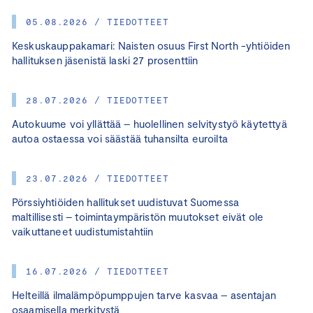
05.08.2026 / TIEDOTTEET
Keskuskauppakamari: Naisten osuus First North -yhtiöiden
hallituksen jäsenistä laski 27 prosenttiin
28.07.2026 / TIEDOTTEET
Autokuume voi yllättää – huolellinen selvitystyö käytettyä
autoa ostaessa voi säästää tuhansilta euroilta
23.07.2026 / TIEDOTTEET
Pörssiyhtiöiden hallitukset uudistuvat Suomessa
maltillisesti – toimintaympäristön muutokset eivät ole
vaikuttaneet uudistumistahtiin
16.07.2026 / TIEDOTTEET
Helteillä ilmalämpöpumppujen tarve kasvaa – asentajan
osaamisella merkitystä