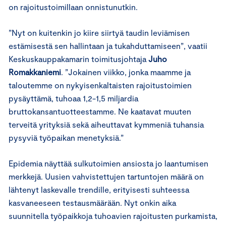
on rajoitustoimillaan onnistunutkin.
”Nyt on kuitenkin jo kiire siirtyä taudin leviämisen
estämisestä sen hallintaan ja tukahduttamiseen”, vaatii
Keskuskauppakamarin toimitusjohtaja
Juho
Romakkaniemi
. ”Jokainen viikko, jonka maamme ja
taloutemme on nykyisenkaltaisten rajoitustoimien
pysäyttämä, tuhoaa 1,2-1,5 miljardia
bruttokansantuotteestamme. Ne kaatavat muuten
terveitä yrityksiä sekä aiheuttavat kymmeniä tuhansia
pysyviä työpaikan menetyksiä.”
Epidemia näyttää sulkutoimien ansiosta jo laantumisen
merkkejä. Uusien vahvistettujen tartuntojen määrä on
lähtenyt laskevalle trendille, erityisesti suhteessa
kasvaneeseen testausmäärään. Nyt onkin aika
suunnitella työpaikkoja tuhoavien rajoitusten purkamista,