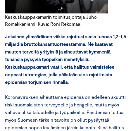
Keskuskauppakamarin toimitusjohtaja Juho
Romakkaniemi. Kuva: Roni Rekomaa
Jokainen ylimääräinen viikko rajoitustoimia tuhoaa 1,2-1,5
miljardia bruttokansantuotteestamme. Ne kaatavat
muuten terveitä yrityksiä ja aiheuttavat kymmeniä
tuhansia pysyviä työpaikan menetyksiä.
Keskuskauppakamari vaatii, että hallitus valmistelee
nopeasti strategian, jolla päästään ulos rajoitteista
epidemian torjumisen rinnalla.
Koronaviruksen aiheuttama epidemia on edelleen akuutti
riski suomalaisten terveydelle ja hengelle, mutta myös
valtava uhka taloudelle ja työpaikoille. Pandemian tultua
myös Suomeen tärkein tavoite on ollut pysäyttää
epidemian nopea leviäminen järein keinoin. Siinä hallitus