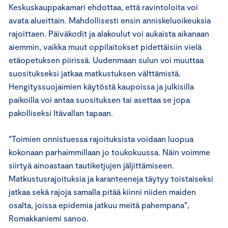
Keskuskauppakamari ehdottaa, että ravintoloita voi
avata alueittain. Mahdollisesti ensin anniskeluoikeuksia
rajoittaen. Päiväkodit ja alakoulut voi aukaista aikanaan
aiemmin, vaikka muut oppilaitokset pidettäisiin vielä
etäopetuksen piirissä. Uudenmaan sulun voi muuttaa
suositukseksi jatkaa matkustuksen välttämistä.
Hengityssuojaimien käytöstä kaupoissa ja julkisilla
paikoilla voi antaa suosituksen tai asettaa se jopa
pakolliseksi Itävallan tapaan.
”Toimien onnistuessa rajoituksista voidaan luopua
kokonaan parhaimmillaan jo toukokuussa. Näin voimme
siirtyä ainoastaan tautiketjujen jäljittämiseen.
Matkustusrajoituksia ja karanteeneja täytyy toistaiseksi
jatkaa sekä rajoja samalla pitää kiinni niiden maiden
osalta, joissa epidemia jatkuu meitä pahempana”,
Romakkaniemi sanoo.