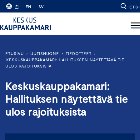
Skip
FI
EN
SV
ETSI
to
content
ETUSIVU
›
UUTISHUONE
›
TIEDOTTEET
›
KESKUSKAUPPAKAMARI: HALLITUKSEN NÄYTETTÄVÄ TIE
ULOS RAJOITUKSISTA
Keskuskauppakamari:
Hallituksen näytettävä tie
ulos rajoituksista