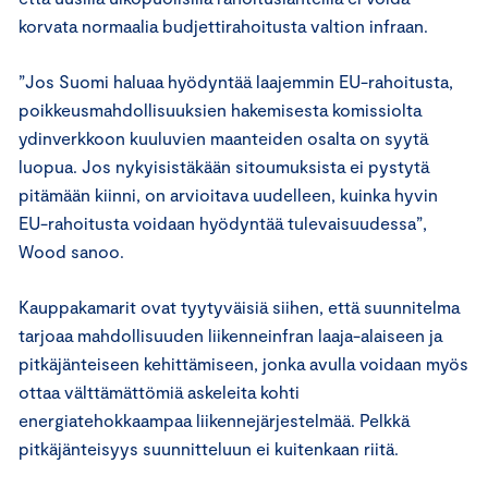
korvata normaalia budjettirahoitusta valtion infraan.
”Jos Suomi haluaa hyödyntää laajemmin EU-rahoitusta,
poikkeusmahdollisuuksien hakemisesta komissiolta
ydinverkkoon kuuluvien maanteiden osalta on syytä
luopua. Jos nykyisistäkään sitoumuksista ei pystytä
pitämään kiinni, on arvioitava uudelleen, kuinka hyvin
EU-rahoitusta voidaan hyödyntää tulevaisuudessa”,
Wood sanoo.
Kauppakamarit ovat tyytyväisiä siihen, että suunnitelma
tarjoaa mahdollisuuden liikenneinfran laaja-alaiseen ja
pitkäjänteiseen kehittämiseen, jonka avulla voidaan myös
ottaa välttämättömiä askeleita kohti
energiatehokkaampaa liikennejärjestelmää. Pelkkä
pitkäjänteisyys suunnitteluun ei kuitenkaan riitä.