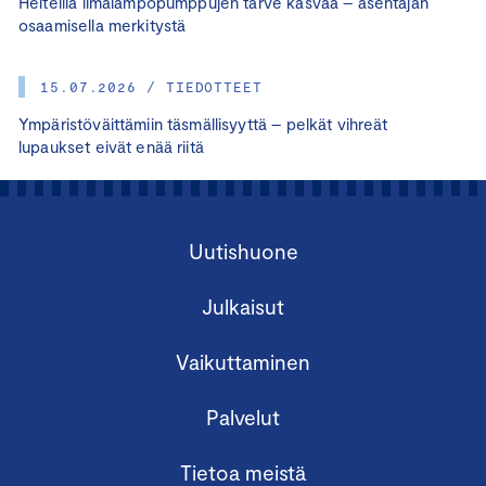
Helteillä ilmalämpöpumppujen tarve kasvaa – asentajan
osaamisella merkitystä
15.07.2026 / TIEDOTTEET
Ympäristöväittämiin täsmällisyyttä – pelkät vihreät
lupaukset eivät enää riitä
Uutishuone
Julkaisut
Vaikuttaminen
Palvelut
Tietoa meistä