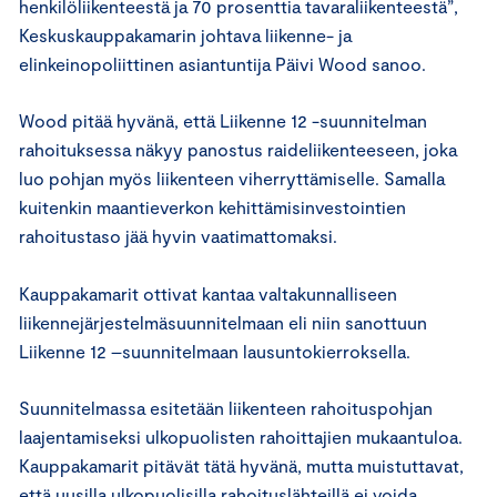
henkilöliikenteestä ja 70 prosenttia tavaraliikenteestä”,
Keskuskauppakamarin johtava liikenne- ja
elinkeinopoliittinen asiantuntija Päivi Wood sanoo.
Wood pitää hyvänä, että Liikenne 12 -suunnitelman
rahoituksessa näkyy panostus raideliikenteeseen, joka
luo pohjan myös liikenteen viherryttämiselle. Samalla
kuitenkin maantieverkon kehittämisinvestointien
rahoitustaso jää hyvin vaatimattomaksi.
Kauppakamarit ottivat kantaa valtakunnalliseen
liikennejärjestelmäsuunnitelmaan eli niin sanottuun
Liikenne 12 –suunnitelmaan lausuntokierroksella.
Suunnitelmassa esitetään liikenteen rahoituspohjan
laajentamiseksi ulkopuolisten rahoittajien mukaantuloa.
Kauppakamarit pitävät tätä hyvänä, mutta muistuttavat,
että uusilla ulkopuolisilla rahoituslähteillä ei voida