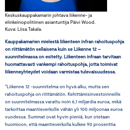
Keskuskauppakamarin johtava liikenne- ja
elinkeinopolitiinen asiantuntija Päivi Wood.
Kuva: Liisa Takala.
Kauppakamarien mielestä liikenteen infran rahoituspohja
on riittämätön sellaisena kuin se Liikenne 12 –
suunnitelmassa on esitetty. Liikenteen infraan tarvitaan
huomattavasti vankempi rahoituspohja, jotta toimivat
liikenneyhteydet voidaan varmistaa tulevaisuudessa.
”Liikenne 12 -suunnitelma on hyvä alku, mutta sen
rahoituspohja on riittämätön. Kehittämisinvestoinneille
on suunnitelmassa varattu noin 6,1 miljardia euroa, mikä
tarkoittaa maantieverkolle vähän yli 100 miljoonaa euroa
vuodessa. Summat ovat hyvin pieniä, kun otetaan
huomioon, että maantieverkolla kulkee 90 prosenttia