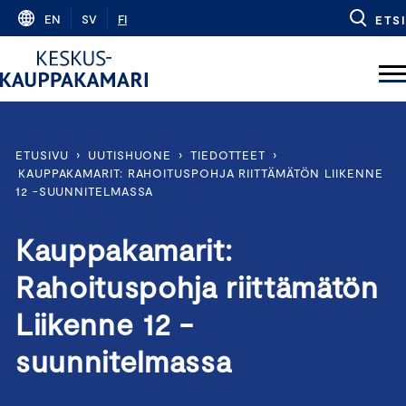
Skip
EN
SV
FI
ETSI
to
content
ETUSIVU
›
UUTISHUONE
›
TIEDOTTEET
›
KAUPPAKAMARIT: RAHOITUSPOHJA RIITTÄMÄTÖN LIIKENNE
12 -SUUNNITELMASSA
Kauppakamarit:
Rahoituspohja riittämätön
Liikenne 12 -
suunnitelmassa