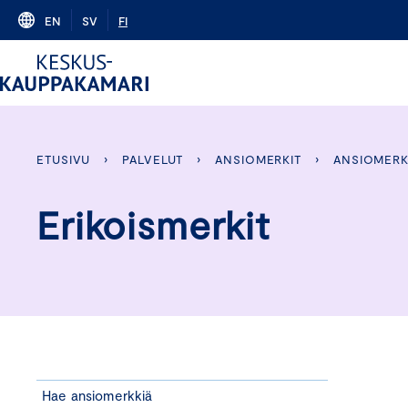
Skip
EN
SV
FI
to
content
ETUSIVU
›
PALVELUT
›
ANSIOMERKIT
›
ANSIOMERK
Erikoismerkit
Hae ansiomerkkiä