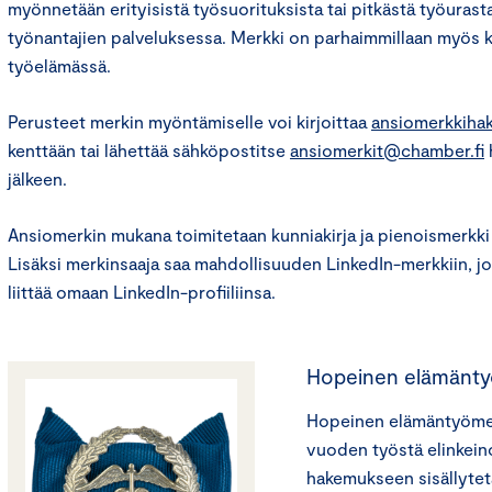
myönnetään erityisistä työsuorituksista tai pitkästä työurasta
työnantajien palveluksessa. Merkki on parhaimmillaan myös 
työelämässä.
Perusteet merkin myöntämiselle voi kirjoittaa
ansiomerkkiha
kenttään tai lähettää sähköpostitse
ansiomerkit@chamber.fi
jälkeen.
Ansiomerkin mukana toimitetaan kunniakirja ja pienoismerkki 
Lisäksi merkinsaaja saa mahdollisuuden LinkedIn-merkkiin, j
liittää omaan LinkedIn-profiiliinsa.
Hopeinen elämänty
Hopeinen elämäntyöme
vuoden työstä elinkei
hakemukseen sisällytetä