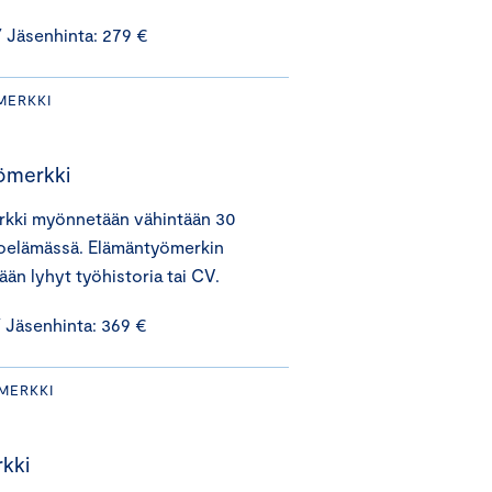
 Jäsenhinta: 279 €
MERKKI
ömerkki
rkki myönnetään vähintään 30
noelämässä. Elämäntyömerkin
än lyhyt työhistoria tai CV.
 Jäsenhinta: 369 €
MERKKI
kki