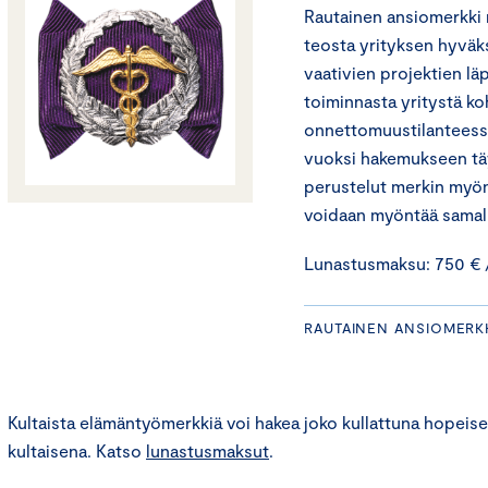
Rautainen ansiomerkki 
teosta yrityksen hyväks
vaativien projektien lä
toiminnasta yritystä k
onnettomuustilanteessa
vuoksi hakemukseen täy
perustelut merkin myön
voidaan myöntää samalle
Lunastusmaksu: 750 € /
RAUTAINEN ANSIOMERK
Kultaista elämäntyömerkkiä voi hakea joko kullattuna hopeisen
kultaisena. Katso
lunastusmaksut
.