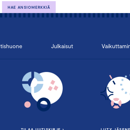
HAE ANSIOMERKKIÄ
tishuone
Julkaisut
Vaikuttami
TILAA UUTISKIRJE ›
LIITY JÄSENE