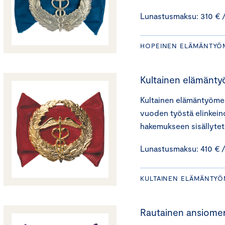
Lunastusmaksu: 310 € /
HOPEINEN ELÄMÄNTYÖ
Kultainen elämänty
Kultainen elämäntyöme
vuoden työstä elinkei
hakemukseen sisällytetä
Lunastusmaksu: 410 € /
KULTAINEN ELÄMÄNTYÖ
Rautainen ansiomer