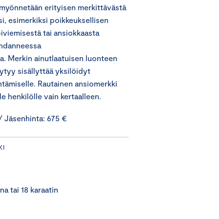
myönnetään erityisen merkittävästä
i, esimerkiksi poikkeuksellisen
piviemisestä tai ansiokkaasta
ohdanneessa
. Merkin ainutlaatuisen luonteen
tyy sisällyttää yksilöidyt
tämiselle. Rautainen ansiomerkki
 henkilölle vain kertaalleen.
 Jäsenhinta: 675 €
KI
a tai 18 karaatin