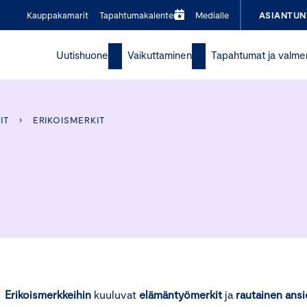
Kauppakamarit
Tapahtumakalenteri
Medialle
ASIANTUN
Uutishuone
Vaikuttaminen
Tapahtumat ja valme
IT
›
ERIKOISMERKIT
Erikoismerkkeihin
kuuluvat
elämäntyömerkit
ja
rautainen ans