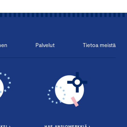
nen
Palvelut
Tietoa meistä
KSI ›
HAE ANSIOMERKKIÄ ›