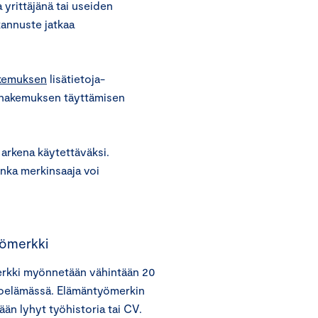
 yrittäjänä tai useiden
kannuste jatkaa
kemuksen
lisätietoja-
hakemuksen täyttämisen
arkena käytettäväksi.
onka merkinsaaja voi
ömerkki
rkki myönnetään vähintään 20
noelämässä. Elämäntyömerkin
än lyhyt työhistoria tai CV.