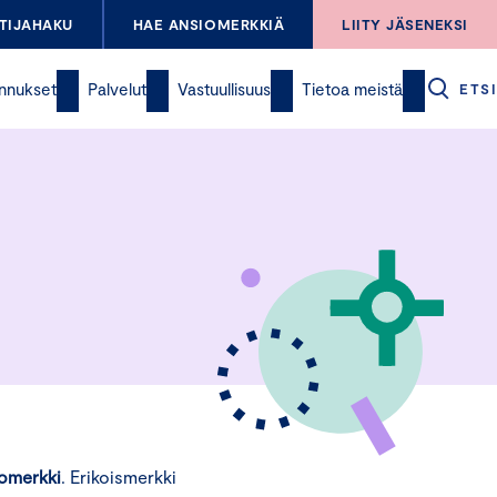
TIJAHAKU
HAE ANSIOMERKKIÄ
LIITY JÄSENEKSI
nnukset
Palvelut
Vastuullisuus
Tietoa meistä
ETSI
iomerkki
. Erikoismerkki