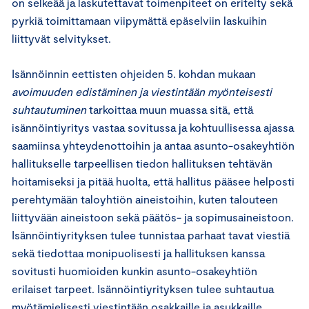
on selkeää ja laskutettavat toimenpiteet on eritelty sekä
pyrkiä toimittamaan viipymättä epäselviin laskuihin
liittyvät selvitykset.
Isännöinnin eettisten ohjeiden 5. kohdan mukaan
avoimuuden edistäminen ja viestintään myönteisesti
suhtautuminen
tarkoittaa muun muassa sitä, että
isännöintiyritys vastaa sovitussa ja kohtuullisessa ajassa
saamiinsa yhteydenottoihin ja antaa asunto-osakeyhtiön
hallitukselle tarpeellisen tiedon hallituksen tehtävän
hoitamiseksi ja pitää huolta, että hallitus pääsee helposti
perehtymään taloyhtiön aineistoihin, kuten talouteen
liittyvään aineistoon sekä päätös- ja sopimusaineistoon.
Isännöintiyrityksen tulee tunnistaa parhaat tavat viestiä
sekä tiedottaa monipuolisesti ja hallituksen kanssa
sovitusti huomioiden kunkin asunto-osakeyhtiön
erilaiset tarpeet. Isännöintiyrityksen tulee suhtautua
myötämielisesti viestintään osakkaille ja asukkaille.