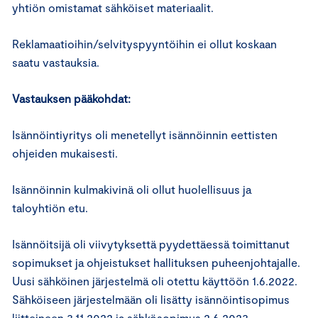
yhtiön omistamat sähköiset materiaalit.
Reklamaatioihin/selvityspyyntöihin ei ollut koskaan
saatu vastauksia.
Vastauksen pääkohdat:
Isännöintiyritys oli menetellyt isännöinnin eettisten
ohjeiden mukaisesti.
Isännöinnin kulmakivinä oli ollut huolellisuus ja
taloyhtiön etu.
Isännöitsijä oli viivytyksettä pyydettäessä toimittanut
sopimukset ja ohjeistukset hallituksen puheenjohtajalle.
Uusi sähköinen järjestelmä oli otettu käyttöön 1.6.2022.
Sähköiseen järjestelmään oli lisätty isännöintisopimus
liitteineen 3.11.2022 ja sähkösopimus 2.6.2023.