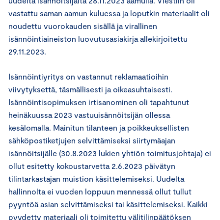
uudelta isännöitsijältä 28.11.2023 aamulla. Viestiin oli
vastattu saman aamun kuluessa ja loputkin materiaalit oli
noudettu vuorokauden sisällä ja virallinen
isännöintiaineiston luovutusasiakirja allekirjoitettu
29.11.2023.
Isännöintiyritys on vastannut reklamaatioihin
viivytyksettä, täsmällisesti ja oikeasuhtaisesti.
Isännöintisopimuksen irtisanominen oli tapahtunut
heinäkuussa 2023 vastuuisännöitsijän ollessa
kesälomalla. Mainitun tilanteen ja poikkeuksellisten
sähköpostiketjujen selvittämiseksi siirtymäajan
isännöitsijälle (30.8.2023 lukien yhtiön toimitusjohtaja) ei
ollut esitetty kokoustarvetta 2.6.2023 päivätyn
tilintarkastajan muistion käsittelemiseksi. Uudelta
hallinnolta ei vuoden loppuun mennessä ollut tullut
pyyntöä asian selvittämiseksi tai käsittelemiseksi. Kaikki
pyydetty materiaali oli toimitettu välitilinpäätöksen