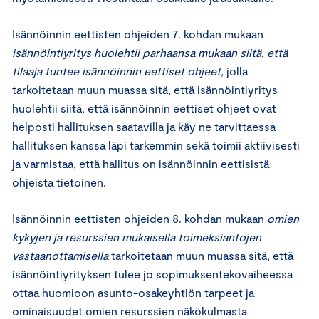
Isännöinnin eettisten ohjeiden 7. kohdan mukaan
isännöintiyritys huolehtii parhaansa mukaan siitä, että
tilaaja tuntee isännöinnin eettiset ohjeet,
jolla
tarkoitetaan muun muassa sitä, että isännöintiyritys
huolehtii siitä, että isännöinnin eettiset ohjeet ovat
helposti hallituksen saatavilla ja käy ne tarvittaessa
hallituksen kanssa läpi tarkemmin sekä toimii aktiivisesti
ja varmistaa, että hallitus on isännöinnin eettisistä
ohjeista tietoinen.
Isännöinnin eettisten ohjeiden 8. kohdan mukaan
omien
kykyjen ja resurssien mukaisella toimeksiantojen
vastaanottamisella
tarkoitetaan muun muassa sitä, että
isännöintiyrityksen tulee jo sopimuksentekovaiheessa
ottaa huomioon asunto-osakeyhtiön tarpeet ja
ominaisuudet omien resurssien näkökulmasta