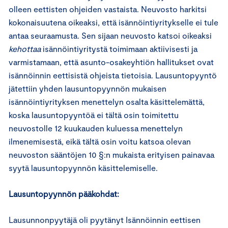
olleen eettisten ohjeiden vastaista. Neuvosto harkitsi
kokonaisuutena oikeaksi, että isännöintiyritykselle ei tule
antaa seuraamusta. Sen sijaan neuvosto katsoi oikeaksi
kehottaa
isännöintiyritystä toimimaan aktiivisesti ja
varmistamaan, että asunto-osakeyhtiön hallitukset ovat
isännöinnin eettisistä ohjeista tietoisia. Lausuntopyyntö
jätettiin yhden lausuntopyynnön mukaisen
isännöintiyrityksen menettelyn osalta käsittelemättä,
koska lausuntopyyntöä ei tältä osin toimitettu
neuvostolle 12 kuukauden kuluessa menettelyn
ilmenemisestä, eikä tältä osin voitu katsoa olevan
neuvoston sääntöjen 10 §:n mukaista erityisen painavaa
syytä lausuntopyynnön käsittelemiselle.
Lausuntopyynnön pääkohdat:
Lausunnonpyytäjä oli pyytänyt Isännöinnin eettisen