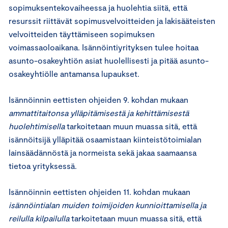
sopimuksentekovaiheessa ja huolehtia siitä, että
resurssit riittävät sopimusvelvoitteiden ja lakisääteisten
velvoitteiden täyttämiseen sopimuksen
voimassaoloaikana. Isännöintiyrityksen tulee hoitaa
asunto-osakeyhtiön asiat huolellisesti ja pitää asunto-
osakeyhtiölle antamansa lupaukset.
Isännöinnin eettisten ohjeiden 9. kohdan mukaan
ammattitaitonsa ylläpitämisestä ja kehittämisestä
huolehtimisella
tarkoitetaan muun muassa sitä, että
isännöitsijä ylläpitää osaamistaan kiinteistötoimialan
lainsäädännöstä ja normeista sekä jakaa saamaansa
tietoa yrityksessä.
Isännöinnin eettisten ohjeiden 11. kohdan mukaan
isännöintialan muiden toimijoiden kunnioittamisella ja
reilulla kilpailulla
tarkoitetaan muun muassa sitä, että