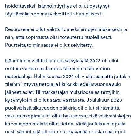
hoidettavaksi. Isännöintiyritys ei ollut pystynyt
täyttämään sopimusvelvoitteita huolellisesti.
Resursseja ei ollut valittu toimeksiantojen mukaisesti ja
niin, että sopimusta olisi toteutettu huolellisesti.
Puutteita toiminnassa ei ollut selvitetty.
Isännöinnin vaihtotilanteessa syksyllä 2023 oli ollut
erittäin vaikea saada edes tärkeimpiä taloyhtiön
materiaaleja. Helmikuussa 2024 oli vielä saamatta joitakin
tileihin liittyviä tietoja ja liki kaikki edellisvuonna auki
jääneet asiat. Tilintarkastajan muistiossa esitettyihin
kysymyksiin ei ollut saatu vastausta. Joulukuun 2023
puolivälissä alkuvuoden pääkirja oli ollut siirtämättä,
vakuutussopimus oli ollut hakusessa, eikä vesivahinkojen
korvausperusteista ollut tietoa. Vielä joulukuun lopulla
uusi isännöitsijä oli joutunut kysymään koska saa loput