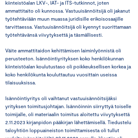
kiinteistöalan LKV-, IAT- ja ITS-tutkinnot, joten
ammattitaito oli kunnossa. Vastuuisännöitsijä oli jakanut
työtehtäviään muun muassa juridisille erikoisosaajille
tarvittaessa. Vastuuisännöitsijä oli kyennyt suorittamaan
työtehtävänsä viivytyksettä ja täsmällisesti.
Väite ammattitaidon kehittämisen laiminlyönnistä oli
perusteeton. Isännöintiyrityksen koko henkilökunnan
kiinteistöalan koulutustaso oli poikkeuksellisen korkea ja
koko henkilökunta kouluttautuu vuosittain useissa
tilaisuuksissa.
Isännöintiyritys oli vaihtanut vastuuisännöitsijäksi
yrityksen toimitusjohtajan. Isännöinnin siirryttyä toiselle
toimijalle, oli materiaalin toimitus aloitettu viivytyksettä
2.11.2023 kirjanpidon pääkirjan lähettämisellä. Tiedustelu
taloyhtiön loppuaineiston toimittamisesta oli tullut