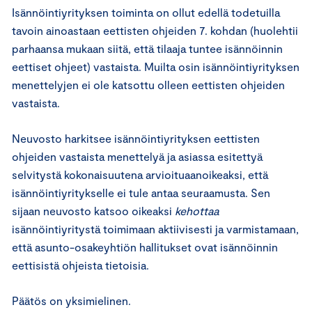
Isännöintiyrityksen toiminta on ollut edellä todetuilla
tavoin ainoastaan eettisten ohjeiden 7. kohdan (huolehtii
parhaansa mukaan siitä, että tilaaja tuntee isännöinnin
eettiset ohjeet) vastaista. Muilta osin isännöintiyrityksen
menettelyjen ei ole katsottu olleen eettisten ohjeiden
vastaista.
Neuvosto harkitsee isännöintiyrityksen eettisten
ohjeiden vastaista menettelyä ja asiassa esitettyä
selvitystä kokonaisuutena arvioituaanoikeaksi, että
isännöintiyritykselle ei tule antaa seuraamusta. Sen
sijaan neuvosto katsoo oikeaksi
kehottaa
isännöintiyritystä toimimaan aktiivisesti ja varmistamaan,
että asunto-osakeyhtiön hallitukset ovat isännöinnin
eettisistä ohjeista tietoisia.
Päätös on yksimielinen.