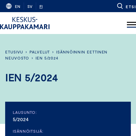
Skip
EN
SV
FI
ETSI
to
content
ETUSIVU
›
PALVELUT
›
ISÄNNÖINNIN EETTINEN
NEUVOSTO
›
IEN 5/2024
IEN 5/2024
LAUSUNTO:
5/2024
ISÄNNÖITSIJÄ: