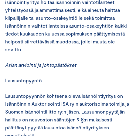
isännöintiyritys hoitaa isännöinnin vaihtotilanteet
yhteistyössä ja ammattimaisesti, eikä aiheuta haittaa
kilpailijalle tai asunto-osakeyhtiölle sekä toimittaa
isännöinnin vaihtotilanteissa asunto-osakeyhtiön kaikki
tiedot kuukauden kuluessa sopimuksen päättymisestä
helposti siirrettävässä muodossa, jollei muuta ole
sovittu.
Asian arviointi ja johtopäätökset
Lausuntopyyntö
Lausuntopyynnön kohteena oleva isännöintiyritys on
Isännöinnin Auktorisointi ISA ry:n auktorisoima toimija ja
Suomen Isännöintiliitto ry:n jäsen. Lausunnonpyytäjän
hallitus on neuvoston sääntöjen 9 §:n mukaisesti
päättänyt pyytää lausuntoa isännöintiyrityksen
menettelystä.