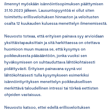
ilmennyt myöskään isännöintisopimuksen päättymisen
31.10.2023 jälkeen. Lausuntopyyntöä ei ollut siten
toimitettu erillisveloituksen hinnaston ja veloitusten
osalta 12 kuukauden kuluessa menettelyn ilmenemisestä.
Neuvosto toteaa, että erityisen painava syy arvioidaan
yksittäistapauksittain ja sitä harkittaessa on otettava
huomioon muun muassa se, että kysymys on
poikkeuksesta pääsääntöön, jonka vuoksi sen
hyväksymiseen on suhtauduttava lähtökohtaisesti
pidättyvästi. Erityisen painavana syynä voi
lähtökohtaisesti tulla kysymykseen esimerkiksi
isännöintiyrityksen menettelyn poikkeuksellisen
merkittävä taloudellinen intressi tai törkeä eettisten
ohjeiden vastaisuus.
Neuvosto katsoo, ettei edellä erillisveloituksen