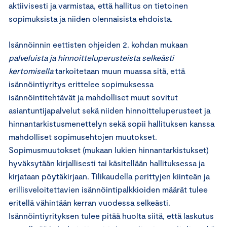
aktiivisesti ja varmistaa, että hallitus on tietoinen
sopimuksista ja niiden olennaisista ehdoista.
Isännöinnin eettisten ohjeiden 2. kohdan mukaan
palveluista ja hinnoitteluperusteista selkeästi
kertomisella
tarkoitetaan muun muassa sitä, että
isännöintiyritys erittelee sopimuksessa
isännöintitehtävät ja mahdolliset muut sovitut
asiantuntijapalvelut sekä niiden hinnoitteluperusteet ja
hinnantarkistusmenettelyn sekä sopii hallituksen kanssa
mahdolliset sopimusehtojen muutokset.
Sopimusmuutokset (mukaan lukien hinnantarkistukset)
hyväksytään kirjallisesti tai käsitellään hallituksessa ja
kirjataan pöytäkirjaan. Tilikaudella perittyjen kiinteän ja
erillisveloitettavien isännöintipalkkioiden määrät tulee
eritellä vähintään kerran vuodessa selkeästi.
Isännöintiyrityksen tulee pitää huolta siitä, että laskutus