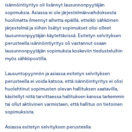
isännöintiyritys oli lisännyt lausunnonpyytäjän
sopimuksia. Asiassa ei ole järjestelmänvaihdoksesta
huolimatta ilmennyt aihetta epäillä, etteikö sähköinen
järjestelmä ja siihen lisätyt sopimukset olisi olleet
lausunnonpyytäjän käytettävissä. Esitetyn selvityksen
perusteella isännöintiyritys oli vastannut osaan
lausunnonpyytäjän sopimuksia koskeviin tiedusteluihin
myös sähköpostilla.
Lausuntopyynnön ja asiassa esitetyn selvityksen
perusteella ei voida katsoa, että isännöintiyritys ei olisi
huolehtinut sopimusten olevan hallituksen saatavilla,
käsitellyt niitä tarvittaessa hallituksen kanssa tarkemmin
tai ollut aktiivinen varmistaen, että hallitus on tietoinen
sopimuksista.
Asiassa esitetyn selvityksen perusteella