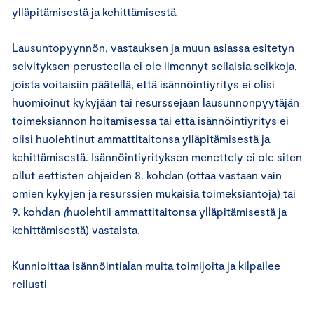
ylläpitämisestä ja kehittämisestä
Lausuntopyynnön, vastauksen ja muun asiassa esitetyn
selvityksen perusteella ei ole ilmennyt sellaisia seikkoja,
joista voitaisiin päätellä, että isännöintiyritys ei olisi
huomioinut kykyjään tai resurssejaan lausunnonpyytäjän
toimeksiannon hoitamisessa tai että isännöintiyritys ei
olisi huolehtinut ammattitaitonsa ylläpitämisestä ja
kehittämisestä. Isännöintiyrityksen menettely ei ole siten
ollut eettisten ohjeiden 8. kohdan (ottaa vastaan vain
omien kykyjen ja resurssien mukaisia toimeksiantoja) tai
9. kohdan
(
huolehtii ammattitaitonsa ylläpitämisestä ja
kehittämisestä) vastaista.
Kunnioittaa isännöintialan muita toimijoita ja kilpailee
reilusti