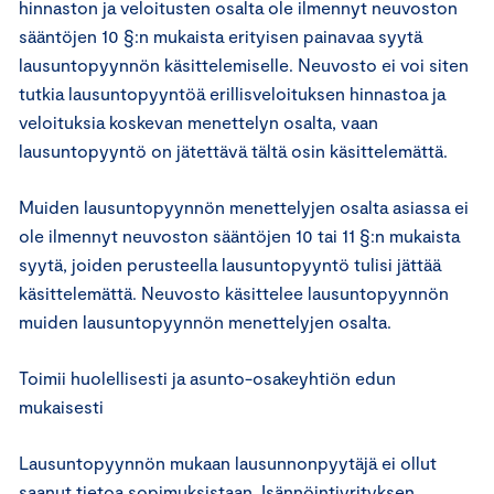
hinnaston ja veloitusten osalta ole ilmennyt neuvoston
sääntöjen 10 §:n mukaista erityisen painavaa syytä
lausuntopyynnön käsittelemiselle. Neuvosto ei voi siten
tutkia lausuntopyyntöä erillisveloituksen hinnastoa ja
veloituksia koskevan menettelyn osalta, vaan
lausuntopyyntö on jätettävä tältä osin käsittelemättä.
Muiden lausuntopyynnön menettelyjen osalta asiassa ei
ole ilmennyt neuvoston sääntöjen 10 tai 11 §:n mukaista
syytä, joiden perusteella lausuntopyyntö tulisi jättää
käsittelemättä. Neuvosto käsittelee lausuntopyynnön
muiden lausuntopyynnön menettelyjen osalta.
Toimii huolellisesti ja asunto-osakeyhtiön edun
mukaisesti
Lausuntopyynnön mukaan lausunnonpyytäjä ei ollut
saanut tietoa sopimuksistaan. Isännöintiyrityksen