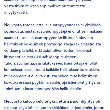
vastauksen mukaan sopimukset on toimitettu
viivytyksettä.
Neuvosto toteaa, että lausuntopyynnössä ei yksilöidä
sopimusta, mistä lausunnonpyytäjä ei ollut sen mukaan
saanut tietoa. Lausuntopyynnön liitteenä olevista
hallituksen kokouksen pöytäkirjoista ja reklamaatioista
voidaan päätellä, että asiat olivat todennäköisesti
liittyneet esimerkiksi sähkösopimukseen,
tuholaistorjuntaan ja lukitukseen. Isännöitsijä ei ollut
kuitenkaan osallistunut kaikkiin hallituksen kokouksiin,
millä on voinut olla vaikutusta siihen mitä hallituksen
kokouksessaan pyytämiä asiakirjoja isännöintiyritys on
toimittanut lausunnonpyytäjän hallitukselle.
Neuvosto katsoo selvitetyksi, että isännöintiyritys oli
ottanut käyttöönsä uuden sähköisen järjestelmän, johon