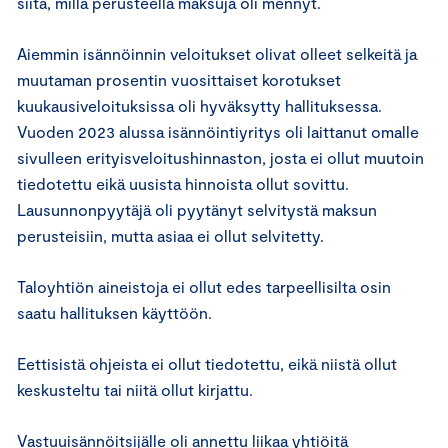
siitä, millä perusteella maksuja oli mennyt.
Aiemmin isännöinnin veloitukset olivat olleet selkeitä ja
muutaman prosentin vuosittaiset korotukset
kuukausiveloituksissa oli hyväksytty hallituksessa.
Vuoden 2023 alussa isännöintiyritys oli laittanut omalle
sivulleen erityisveloitushinnaston, josta ei ollut muutoin
tiedotettu eikä uusista hinnoista ollut sovittu.
Lausunnonpyytäjä oli pyytänyt selvitystä maksun
perusteisiin, mutta asiaa ei ollut selvitetty.
Taloyhtiön aineistoja ei ollut edes tarpeellisilta osin
saatu hallituksen käyttöön.
Eettisistä ohjeista ei ollut tiedotettu, eikä niistä ollut
keskusteltu tai niitä ollut kirjattu.
Vastuuisännöitsijälle oli annettu liikaa yhtiöitä