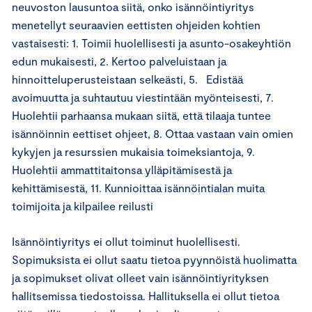
neuvoston lausuntoa siitä, onko isännöintiyritys
menetellyt seuraavien eettisten ohjeiden kohtien
vastaisesti: 1. Toimii huolellisesti ja asunto-osakeyhtiön
edun mukaisesti, 2. Kertoo palveluistaan ja
hinnoitteluperusteistaan selkeästi, 5. Edistää
avoimuutta ja suhtautuu viestintään myönteisesti, 7.
Huolehtii parhaansa mukaan siitä, että tilaaja tuntee
isännöinnin eettiset ohjeet, 8. Ottaa vastaan vain omien
kykyjen ja resurssien mukaisia toimeksiantoja, 9.
Huolehtii ammattitaitonsa ylläpitämisestä ja
kehittämisestä, 11. Kunnioittaa isännöintialan muita
toimijoita ja kilpailee reilusti
Isännöintiyritys ei ollut toiminut huolellisesti.
Sopimuksista ei ollut saatu tietoa pyynnöistä huolimatta
ja sopimukset olivat olleet vain isännöintiyrityksen
hallitsemissa tiedostoissa. Hallituksella ei ollut tietoa