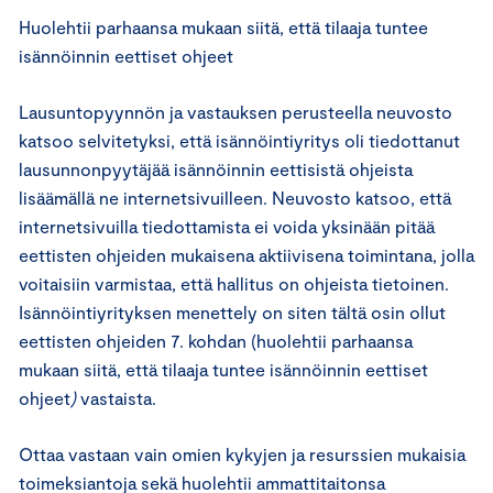
Huolehtii parhaansa mukaan siitä, että tilaaja tuntee
isännöinnin eettiset ohjeet
Lausuntopyynnön ja vastauksen perusteella neuvosto
katsoo selvitetyksi, että isännöintiyritys oli tiedottanut
lausunnonpyytäjää isännöinnin eettisistä ohjeista
lisäämällä ne internetsivuilleen. Neuvosto katsoo, että
internetsivuilla tiedottamista ei voida yksinään pitää
eettisten ohjeiden mukaisena aktiivisena toimintana, jolla
voitaisiin varmistaa, että hallitus on ohjeista tietoinen.
Isännöintiyrityksen menettely on siten tältä osin ollut
eettisten ohjeiden 7. kohdan (huolehtii parhaansa
mukaan siitä, että tilaaja tuntee isännöinnin eettiset
ohjeet
)
vastaista.
Ottaa vastaan vain omien kykyjen ja resurssien mukaisia
toimeksiantoja sekä huolehtii ammattitaitonsa