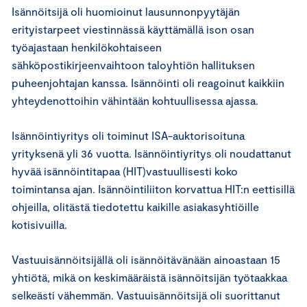
Isännöitsijä oli huomioinut lausunnonpyytäjän
erityistarpeet viestinnässä käyttämällä ison osan
työajastaan henkilökohtaiseen
sähköpostikirjeenvaihtoon taloyhtiön hallituksen
puheenjohtajan kanssa. Isännöinti oli reagoinut kaikkiin
yhteydenottoihin vähintään kohtuullisessa ajassa.
Isännöintiyritys oli toiminut ISA-auktorisoituna
yrityksenä yli 36 vuotta. Isännöintiyritys oli noudattanut
hyvää isännöintitapaa (HIT)vastuullisesti koko
toimintansa ajan. Isännöintiliiton korvattua HIT:n eettisillä
ohjeilla, olitästä tiedotettu kaikille asiakasyhtiöille
kotisivuilla.
Vastuuisännöitsijällä oli isännöitävänään ainoastaan 15
yhtiötä, mikä on keskimääräistä isännöitsijän työtaakkaa
selkeästi vähemmän. Vastuuisännöitsijä oli suorittanut