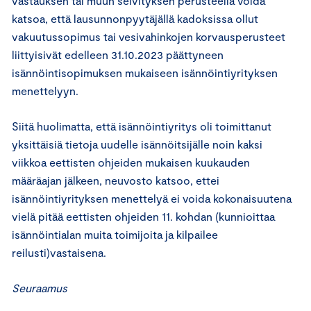
vastauksen tai muun selvityksen perusteella voida
katsoa, että lausunnonpyytäjällä kadoksissa ollut
vakuutussopimus tai vesivahinkojen korvausperusteet
liittyisivät edelleen 31.10.2023 päättyneen
isännöintisopimuksen mukaiseen isännöintiyrityksen
menettelyyn.
Siitä huolimatta, että isännöintiyritys oli toimittanut
yksittäisiä tietoja uudelle isännöitsijälle noin kaksi
viikkoa eettisten ohjeiden mukaisen kuukauden
määräajan jälkeen, neuvosto katsoo, ettei
isännöintiyrityksen menettelyä ei voida kokonaisuutena
vielä pitää eettisten ohjeiden 11. kohdan (kunnioittaa
isännöintialan muita toimijoita ja kilpailee
reilusti)vastaisena.
Seuraamus