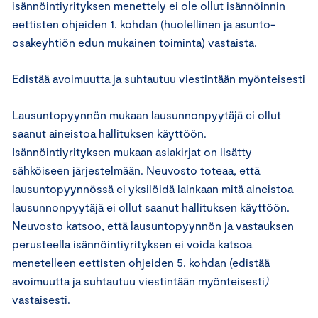
isännöintiyrityksen menettely ei ole ollut isännöinnin
eettisten ohjeiden 1. kohdan (huolellinen ja asunto-
osakeyhtiön edun mukainen toiminta) vastaista.
Edistää avoimuutta ja suhtautuu viestintään myönteisesti
Lausuntopyynnön mukaan lausunnonpyytäjä ei ollut
saanut aineistoa hallituksen käyttöön.
Isännöintiyrityksen mukaan asiakirjat on lisätty
sähköiseen järjestelmään. Neuvosto toteaa, että
lausuntopyynnössä ei yksilöidä lainkaan mitä aineistoa
lausunnonpyytäjä ei ollut saanut hallituksen käyttöön.
Neuvosto katsoo, että lausuntopyynnön ja vastauksen
perusteella isännöintiyrityksen ei voida katsoa
menetelleen eettisten ohjeiden 5. kohdan (edistää
avoimuutta ja suhtautuu viestintään myönteisesti
)
vastaisesti.