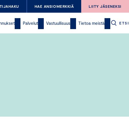
TIJAHAKU
HAE ANSIOMERKKIÄ
LIITY JÄSENEKSI
nnukset
Palvelut
Vastuullisuus
Tietoa meistä
ETSI