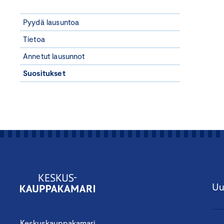
Pyydä lausuntoa
Tietoa
Annetut lausunnot
Suositukset
Uu
Keskuskauppakamari