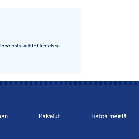
ännöinnin vaihtotilanteissa
nen
Palvelut
Tietoa meistä