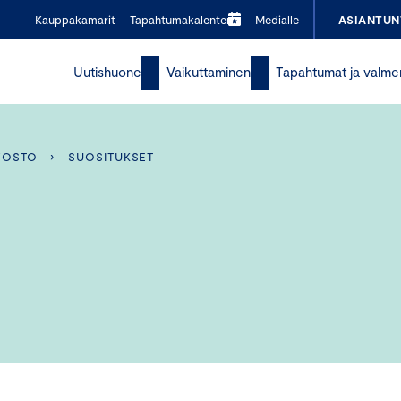
Kauppakamarit
Tapahtumakalenteri
Medialle
ASIANTUN
Uutishuone
Vaikuttaminen
Tapahtumat ja valme
VOSTO
›
SUOSITUKSET