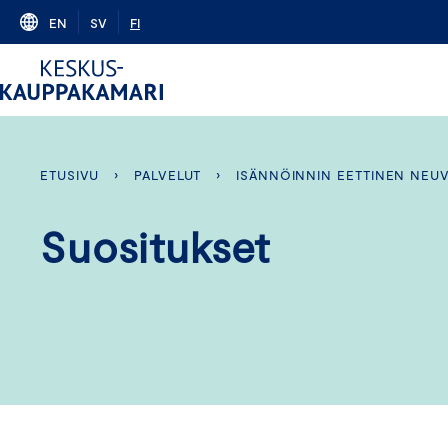
Skip
EN
SV
FI
to
content
ETUSIVU
›
PALVELUT
›
ISÄNNÖINNIN EETTINEN NEU
Suositukset