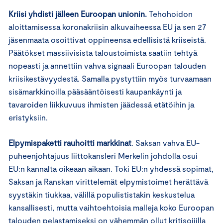
Kriisi yhdisti jälleen Euroopan unionin.
Tehohoidon
aloittamisessa koronakriisin alkuvaiheessa EU ja sen 27
jäsenmaata osoittivat oppineensa edellisistä kriiseistä.
Päätökset massiivisista taloustoimista saatiin tehtyä
nopeasti ja annettiin vahva signaali Euroopan talouden
kriisikestävyydestä. Samalla pystyttiin myös turvaamaan
sisämarkkinoilla pääsääntöisesti kaupankäynti ja
tavaroiden liikkuvuus ihmisten jäädessä etätöihin ja
eristyksiin.
Elpymispaketti rauhoitti markkinat
. Saksan vahva EU-
puheenjohtajuus liittokansleri Merkelin johdolla osui
EU:n kannalta oikeaan aikaan. Toki EU:n yhdessä sopimat,
Saksan ja Ranskan virittelemät elpymistoimet herättävä
syystäkin tiukkaa, välillä populististakin keskustelua
kansallisesti, mutta vaihtoehtoisia malleja koko Euroopan
talouden pelastamiseksi on vähemmän ollut kritisoijilla