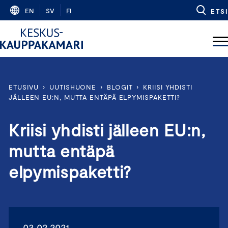
Skip
EN
SV
FI
ETSI
to
content
ETUSIVU
›
UUTISHUONE
›
BLOGIT
›
KRIISI YHDISTI
JÄLLEEN EU:N, MUTTA ENTÄPÄ ELPYMISPAKETTI?
Kriisi yhdisti jälleen EU:n,
mutta entäpä
elpymispaketti?
03.02.2021