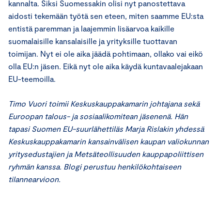
kannalta. Siksi Suomessakin olisi nyt panostettava
aidosti tekemään työtä sen eteen, miten saamme EU:sta
entistä paremman ja laajemmin lisäarvoa kaikille
suomalaisille kansalaisille ja yrityksille tuottavan
toimijan. Nyt ei ole aika jäädä pohtimaan, ollako vai eikö
olla EU:n jäsen. Eikä nyt ole aika käydä kuntavaalejakaan
EU-teemoilla.
Timo Vuori toimii Keskuskauppakamarin johtajana sekä
Euroopan talous- ja sosiaalikomitean jäsenenä. Hän
tapasi Suomen EU-suurlähettiläs Marja Rislakin yhdessä
Keskuskauppakamarin kansainvälisen kaupan valiokunnan
yritysedustajien ja Metsäteollisuuden kauppapoliittisen
ryhmän kanssa. Blogi perustuu henkilökohtaiseen
tilannearvioon.