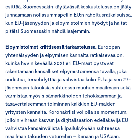
esittää. Suomessakin käytävässä keskustelussa on jääty
junnaamaan nollasummapeliin EU:n rahoitusratkaisuissa,
kun EU-jäsenyyden ja elpymistoimien hyödyt ja haitat
pitäisi Suomessakin nähdä laajemmin.
Elpymistoimet kriittisessä tarkastelussa.
Euroopan
yhtenäisyyden ja elpymisen kannalta ratkaisevaa on,
kuinka hyvin keväällä 2021 eri EU-maat pystyvät
rakentamaan kansalliset elpymistoimensa tavalla, joka
uudistaa, tervehdyttää ja vahvistaa koko EU:a ja sen 27-
jäsenmaan talouksia suhteessa muuhun maailmaan sekä
varmistaa myös sisämarkkinoiden tehokkaamman ja
tasavertaisemman toiminnan kaikkien EU-maiden
yritysten kannalta. Koronakriisi voi olla se momentum,
jolloin vihreän kasvun ja digitalisaation edelläkävijä EU
vahvistaa kansainvälistä kilpailukykyään suhteessa
maailman talouden vetureihin – Kiinaan ja USA:aan.