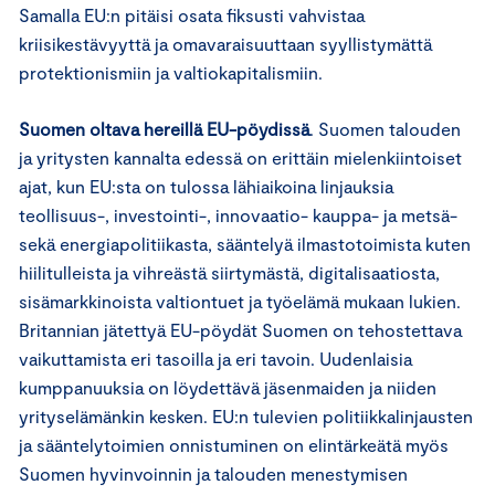
Samalla EU:n pitäisi osata fiksusti vahvistaa
kriisikestävyyttä ja omavaraisuuttaan syyllistymättä
protektionismiin ja valtiokapitalismiin.
Suomen oltava hereillä EU-pöydissä
. Suomen talouden
ja yritysten kannalta edessä on erittäin mielenkiintoiset
ajat, kun EU:sta on tulossa lähiaikoina linjauksia
teollisuus-, investointi-, innovaatio- kauppa- ja metsä-
sekä energiapolitiikasta, sääntelyä ilmastotoimista kuten
hiilitulleista ja vihreästä siirtymästä, digitalisaatiosta,
sisämarkkinoista valtiontuet ja työelämä mukaan lukien.
Britannian jätettyä EU-pöydät Suomen on tehostettava
vaikuttamista eri tasoilla ja eri tavoin. Uudenlaisia
kumppanuuksia on löydettävä jäsenmaiden ja niiden
yrityselämänkin kesken. EU:n tulevien politiikkalinjausten
ja sääntelytoimien onnistuminen on elintärkeätä myös
Suomen hyvinvoinnin ja talouden menestymisen