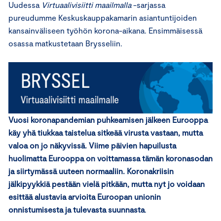
Uudessa
Virtuaalivisiitti maailmalla
-sarjassa
pureudumme Keskuskauppakamarin asiantuntijoiden
kansainväliseen työhön korona-aikana. Ensimmäisessä
osassa matkustetaan Brysseliin.
Vuosi koronapandemian puhkeamisen jälkeen Eurooppa
käy yhä tiukkaa taistelua sitkeää virusta vastaan, mutta
valoa on jo näkyvissä. Viime päivien hapuilusta
huolimatta Eurooppa on voittamassa tämän koronasodan
ja siirtymässä uuteen normaaliin. Koronakriisin
jälkipyykkiä pestään vielä pitkään, mutta nyt jo voidaan
esittää alustavia arvioita Euroopan unionin
onnistumisesta ja tulevasta suunnasta
.