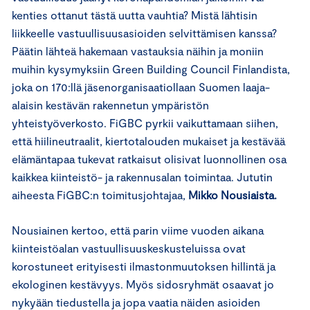
kenties ottanut tästä uutta vauhtia? Mistä lähtisin
liikkeelle vastuullisuusasioiden selvittämisen kanssa?
Päätin lähteä hakemaan vastauksia näihin ja moniin
muihin kysymyksiin Green Building Council Finlandista,
joka on 170:llä jäsenorganisaatiollaan Suomen laaja-
alaisin kestävän rakennetun ympäristön
yhteistyöverkosto. FiGBC pyrkii vaikuttamaan siihen,
että hiilineutraalit, kiertotalouden mukaiset ja kestävää
elämäntapaa tukevat ratkaisut olisivat luonnollinen osa
kaikkea kiinteistö- ja rakennusalan toimintaa. Jututin
aiheesta FiGBC:n toimitusjohtajaa,
Mikko Nousiaista.
Nousiainen kertoo, että parin viime vuoden aikana
kiinteistöalan vastuullisuuskeskusteluissa ovat
korostuneet erityisesti ilmastonmuutoksen hillintä ja
ekologinen kestävyys. Myös sidosryhmät osaavat jo
nykyään tiedustella ja jopa vaatia näiden asioiden