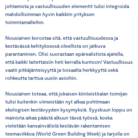
johtamista ja vastuullisuuden elementit tulisi integroida
mahdollisimman hyvin kaikkiin yrityksen
toimintamalleihin.
Nousiainen korostaa sitä, että vastuullisuudessa ja
kestävässä kehityksessä oleellista on jatkuva
parantaminen. Olisi suorastaan epärealistista ajatella,
että kaikki laitettaisiin heti kerralla kuntoon! Vastuullisuus
vaatii pitkäjänteisyyttä ja toisaalta herkkyyttä sekä
rohkeutta tarttua uusiin asioihin.
Nousiainen toteaa, että jokaisen kiinteistöalan toimijan
tulisi kuitenkin viimeistään nyt alkaa pohtimaan
ekologisen kestävyyden kysymyksiä. Syyskuun loppu on
mainiota aikaa päästä alkuun tässä työssä, koska
vietetään kansainvälistä kestävän rakentamisen
teemaviikkoa (World Green Building Week) ja tarjolla on