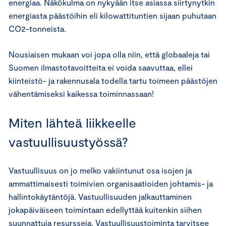
energiaa. Näkökulma on nykyään itse asiassa siirtynytkin
energiasta päästöihin eli kilowattituntien sijaan puhutaan
CO2-tonneista.
Nousiaisen mukaan voi jopa olla niin, että globaaleja tai
Suomen ilmastotavoitteita ei voida saavuttaa, ellei
kiinteistö- ja rakennusala todella tartu toimeen päästöjen
vähentämiseksi kaikessa toiminnassaan!
Miten lähteä liikkeelle
vastuullisuustyössä?
Vastuullisuus on jo melko vakiintunut osa isojen ja
ammattimaisesti toimivien organisaatioiden johtamis- ja
hallintokäytäntöjä. Vastuullisuuden jalkauttaminen
jokapäiväiseen toimintaan edellyttää kuitenkin siihen
suunnattuja resursseja. Vastuullisuustoiminta tarvitsee