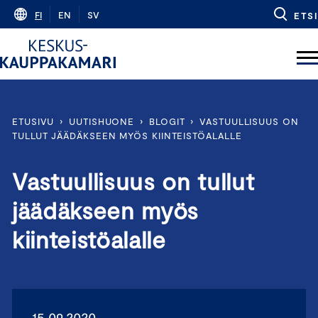
Skip
FI
EN
SV
ETSI
to
content
ETUSIVU
›
UUTISHUONE
›
BLOGIT
›
VASTUULLISUUS ON
TULLUT JÄÄDÄKSEEN MYÖS KIINTEISTÖALALLE
Vastuullisuus on tullut
jäädäkseen myös
kiinteistöalalle
15.09.2020