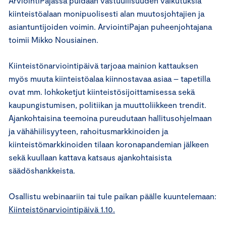
ArviointiPajassa puidaan vastuullisuuden vaikutuksia
kiinteistöalaan monipuolisesti alan muutosjohtajien ja
asiantuntijoiden voimin. ArviointiPajan puheenjohtajana
toimii Mikko Nousiainen.
Kiinteistönarviointipäivä tarjoaa mainion kattauksen
myös muuta kiinteistöalaa kiinnostavaa asiaa – tapetilla
ovat mm. lohkoketjut kiinteistösijoittamisessa sekä
kaupungistumisen, politiikan ja muuttoliikkeen trendit.
Ajankohtaisina teemoina pureudutaan hallitusohjelmaan
ja vähähiilisyyteen, rahoitusmarkkinoiden ja
kiinteistömarkkinoiden tilaan koronapandemian jälkeen
sekä kuullaan kattava katsaus ajankohtaisista
säädöshankkeista.
Osallistu webinaariin tai tule paikan päälle kuuntelemaan:
Kiinteistönarviointipäivä 1.10.