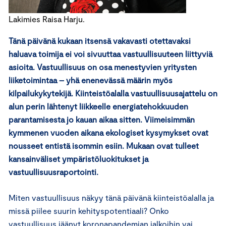
Lakimies Raisa Harju.
Tänä päivänä kukaan itsensä vakavasti otettavaksi
haluava toimija ei voi sivuuttaa vastuullisuuteen liittyviä
asioita. Vastuullisuus on osa menestyvien yritysten
liiketoimintaa – yhä enenevässä määrin myös
kilpailukykytekijä. Kiinteistöalalla vastuullisuusajattelu on
alun perin lähtenyt liikkeelle energiatehokkuuden
parantamisesta jo kauan aikaa sitten. Viimeisimmän
kymmenen vuoden aikana ekologiset kysymykset ovat
nousseet entistä isommin esiin. Mukaan ovat tulleet
kansainväliset ympäristöluokitukset ja
vastuullisuusraportointi.
Miten vastuullisuus näkyy tänä päivänä kiinteistöalalla ja
missä piilee suurin kehityspotentiaali? Onko
vastuullisuus jäänyt koronapandemian jalkoihin vai