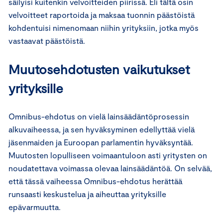
säilyisi kuitenkin velvoitteiden piirissä. Eli tältä osin
velvoitteet raportoida ja maksaa tuonnin päästöistä
kohdentuisi nimenomaan niihin yrityksiin, jotka myös
vastaavat päästöistä.
Muutosehdotusten vaikutukset
yrityksille
Omnibus-ehdotus on vielä lainsäädäntöprosessin
alkuvaiheessa, ja sen hyväksyminen edellyttää vielä
jäsenmaiden ja Euroopan parlamentin hyväksyntää.
Muutosten lopulliseen voimaantuloon asti yritysten on
noudatettava voimassa olevaa lainsäädäntöä. On selvää,
että tässä vaiheessa Omnibus-ehdotus herättää
runsaasti keskustelua ja aiheuttaa yrityksille
epävarmuutta.