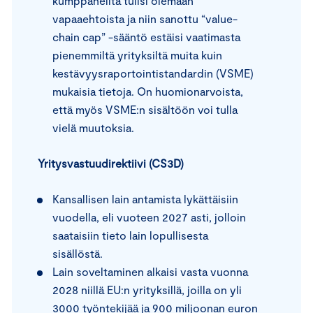
kumppaneilta tulisi olemaan
vapaaehtoista ja niin sanottu “value-
chain cap” -sääntö estäisi vaatimasta
pienemmiltä yrityksiltä muita kuin
kestävyysraportointistandardin (VSME)
mukaisia tietoja. On huomionarvoista,
että myös VSME:n sisältöön voi tulla
vielä muutoksia.
Yritysvastuudirektiivi (CS3D)
Kansallisen lain antamista lykättäisiin
vuodella, eli vuoteen 2027 asti, jolloin
saataisiin tieto lain lopullisesta
sisällöstä.
Lain soveltaminen alkaisi vasta vuonna
2028 niillä EU:n yrityksillä, joilla on yli
3000 työntekijää ja 900 miljoonan euron