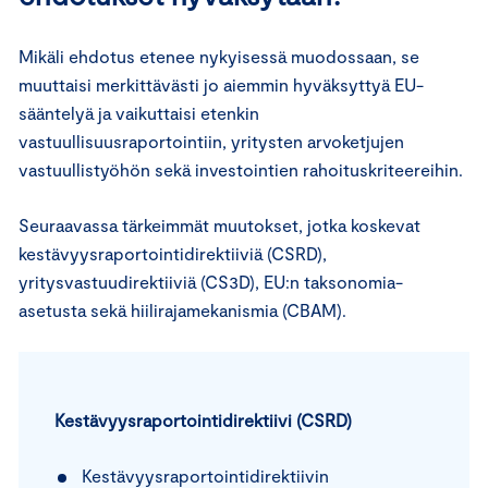
Mikäli ehdotus etenee nykyisessä muodossaan, se
muuttaisi merkittävästi jo aiemmin hyväksyttyä EU-
sääntelyä ja vaikuttaisi etenkin
vastuullisuusraportointiin, yritysten arvoketjujen
vastuullistyöhön sekä investointien rahoituskriteereihin.
Seuraavassa tärkeimmät muutokset, jotka koskevat
kestävyysraportointidirektiiviä (CSRD),
yritysvastuudirektiiviä (CS3D), EU:n taksonomia-
asetusta sekä hiilirajamekanismia (CBAM).
Kestävyysraportointidirektiivi (CSRD)
Kestävyysraportointidirektiivin