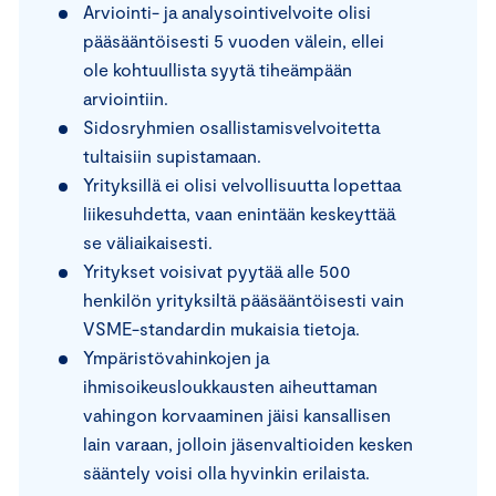
Arviointi- ja analysointivelvoite olisi
pääsääntöisesti 5 vuoden välein, ellei
ole kohtuullista syytä tiheämpään
arviointiin.
Sidosryhmien osallistamisvelvoitetta
tultaisiin supistamaan.
Yrityksillä ei olisi velvollisuutta lopettaa
liikesuhdetta, vaan enintään keskeyttää
se väliaikaisesti.
Yritykset voisivat pyytää alle 500
henkilön yrityksiltä pääsääntöisesti vain
VSME-standardin mukaisia tietoja.
Ympäristövahinkojen ja
ihmisoikeusloukkausten aiheuttaman
vahingon korvaaminen jäisi kansallisen
lain varaan, jolloin jäsenvaltioiden kesken
sääntely voisi olla hyvinkin erilaista.