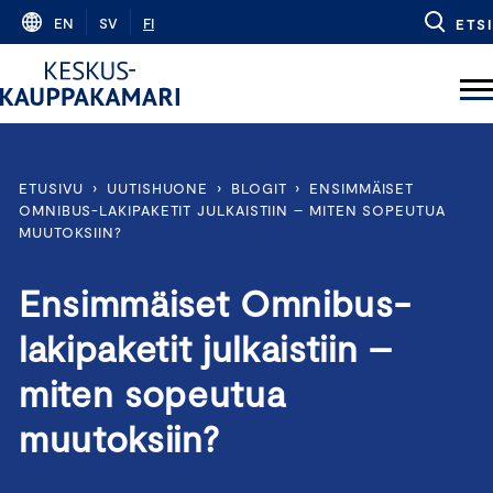
Skip
EN
SV
FI
ETSI
to
content
ETUSIVU
›
UUTISHUONE
›
BLOGIT
›
ENSIMMÄISET
OMNIBUS-LAKIPAKETIT JULKAISTIIN – MITEN SOPEUTUA
MUUTOKSIIN?
Ensimmäiset Omnibus-
lakipaketit julkaistiin –
miten sopeutua
muutoksiin?