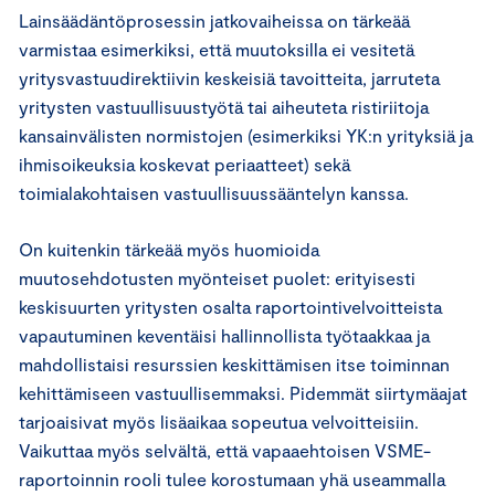
Lainsäädäntöprosessin jatkovaiheissa on tärkeää
varmistaa esimerkiksi, että muutoksilla ei vesitetä
yritysvastuudirektiivin keskeisiä tavoitteita, jarruteta
yritysten vastuullisuustyötä tai aiheuteta ristiriitoja
kansainvälisten normistojen (esimerkiksi YK:n yrityksiä ja
ihmisoikeuksia koskevat periaatteet) sekä
toimialakohtaisen vastuullisuussääntelyn kanssa.
On kuitenkin tärkeää myös huomioida
muutosehdotusten myönteiset puolet: erityisesti
keskisuurten yritysten osalta raportointivelvoitteista
vapautuminen keventäisi hallinnollista työtaakkaa ja
mahdollistaisi resurssien keskittämisen itse toiminnan
kehittämiseen vastuullisemmaksi. Pidemmät siirtymäajat
tarjoaisivat myös lisäaikaa sopeutua velvoitteisiin.
Vaikuttaa myös selvältä, että vapaaehtoisen VSME-
raportoinnin rooli tulee korostumaan yhä useammalla