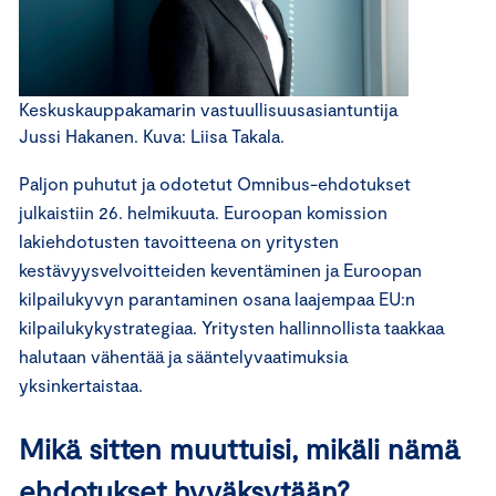
Keskuskauppakamarin vastuullisuusasiantuntija
Jussi Hakanen. Kuva: Liisa Takala.
Paljon puhutut ja odotetut Omnibus-ehdotukset
julkaistiin 26. helmikuuta. Euroopan komission
lakiehdotusten tavoitteena on yritysten
kestävyysvelvoitteiden keventäminen ja Euroopan
kilpailukyvyn parantaminen osana laajempaa EU:n
kilpailukykystrategiaa. Yritysten hallinnollista taakkaa
halutaan vähentää ja sääntelyvaatimuksia
yksinkertaistaa.
Mikä sitten muuttuisi, mikäli nämä
ehdotukset hyväksytään?