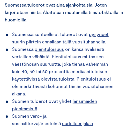
Suomessa tuloerot ovat aina ajankohtaisia. Joten
kirjoitetaan niistä. Aloitetaan muutamilla tilastofaktoilla ja
huomioilla.
Suomessa suhteelliset tuloerot ovat
pysyneet
suurin piirtein ennallaan
tällä vuosituhannella.
Suomessa
pienituloisuus
on kansainvälisesti
vertaillen vähäistä. Pienituloisuus mittaa sen
väestönosan suuruutta, joka tienaa vähemmän
kuin 40, 50 tai 60 prosenttia mediaanituloisen
käytettävissä olevista tuloista. Pienituloisuus ei
ole merkittävästi kohonnut tämän vuosituhannen
aikana.
Suomen tuloerot ovat yhdet
länsimaiden
pienimmistä
.
Suomen vero- ja
sosiaaliturvajärjestelmä
uudelleenjakaa