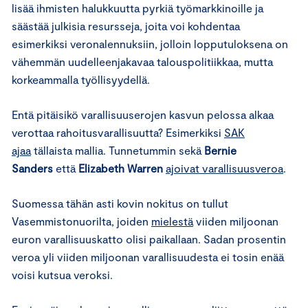
lisää ihmisten halukkuutta pyrkiä työmarkkinoille ja
säästää julkisia resursseja, joita voi kohdentaa
esimerkiksi veronalennuksiin, jolloin lopputuloksena on
vähemmän uudelleenjakavaa talouspolitiikkaa, mutta
korkeammalla työllisyydellä.
Entä pitäisikö varallisuuserojen kasvun pelossa alkaa
verottaa rahoitusvarallisuutta? Esimerkiksi
SAK
ajaa
tällaista mallia. Tunnetummin sekä
Bernie
Sanders
että
Elizabeth Warren
ajoivat varallisuusveroa
.
Suomessa tähän asti kovin nokitus on tullut
Vasemmistonuorilta, joiden
mielestä
viiden miljoonan
euron varallisuuskatto olisi paikallaan. Sadan prosentin
veroa yli viiden miljoonan varallisuudesta ei tosin enää
voisi kutsua veroksi.