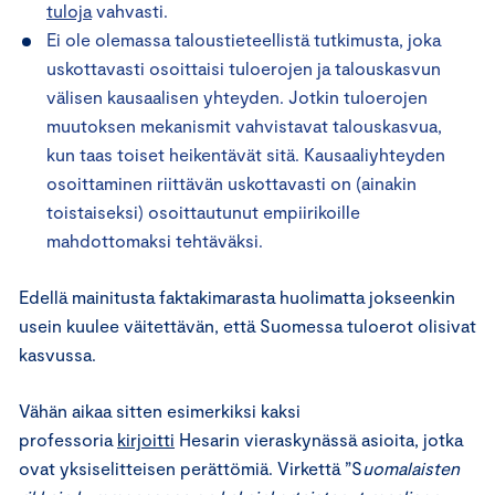
tuloja
vahvasti.
Ei ole olemassa taloustieteellistä tutkimusta, joka
uskottavasti osoittaisi tuloerojen ja talouskasvun
välisen kausaalisen yhteyden. Jotkin tuloerojen
muutoksen mekanismit vahvistavat talouskasvua,
kun taas toiset heikentävät sitä. Kausaaliyhteyden
osoittaminen riittävän uskottavasti on (ainakin
toistaiseksi) osoittautunut empiirikoille
mahdottomaksi tehtäväksi.
Edellä mainitusta faktakimarasta huolimatta jokseenkin
usein kuulee väitettävän, että Suomessa tuloerot olisivat
kasvussa.
Vähän aikaa sitten esimerkiksi kaksi
professoria
kirjoitti
Hesarin vieraskynässä asioita, jotka
ovat yksiselitteisen perättömiä. Virkettä ”S
uomalaisten