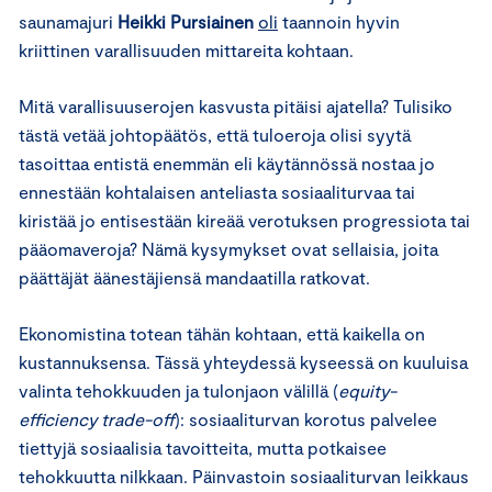
saunamajuri
Heikki Pursiainen
oli
taannoin hyvin
kriittinen varallisuuden mittareita kohtaan.
Mitä varallisuuserojen kasvusta pitäisi ajatella? Tulisiko
tästä vetää johtopäätös, että tuloeroja olisi syytä
tasoittaa entistä enemmän eli käytännössä nostaa jo
ennestään kohtalaisen anteliasta sosiaaliturvaa tai
kiristää jo entisestään kireää verotuksen progressiota tai
pääomaveroja? Nämä kysymykset ovat sellaisia, joita
päättäjät äänestäjiensä mandaatilla ratkovat.
Ekonomistina totean tähän kohtaan, että kaikella on
kustannuksensa. Tässä yhteydessä kyseessä on kuuluisa
valinta tehokkuuden ja tulonjaon välillä (
equity-
efficiency trade-off
): sosiaaliturvan korotus palvelee
tiettyjä sosiaalisia tavoitteita, mutta potkaisee
tehokkuutta nilkkaan. Päinvastoin sosiaaliturvan leikkaus