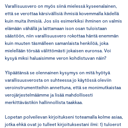
Varallisuusvero on myös siinä mielessä kyseenalainen,
että se verottaa kärsivällisiä ihmisiä kovemmalla kädellä
kuin muita ihmisiä. Jos siis esimerkiksi ihminen on valmis
elämään vähällä ja laittamaan ison osan tuloistaan
säästöön, niin varallisuusvero rokottaa häntä enemmän
kuin muuten täsmälleen samanlaista henkilöä, joka
mielellään törsää välittömästi jokaisen euronsa. Voi
kysyä miksi haluaisimme veron kohdistuvan näin?
Ylipäätänsä se olennainen kysymys on mitä hyötyä
varallisuusverosta on suhteessa jo käytössä oleviin
veroinstrumentteihin annettuna, että se monimutkaistaa
verojärjestelmäämme ja lisää mahdollisesti
merkittävästikin hallinnollista taakkaa.
Lopetan polveilevan kirjoitukseni toteamalla kolme asiaa,
jotka ehkä ovat jo tulleet kirjoituksestani ilmi: 1) tuloerot