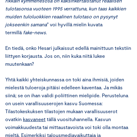
rikkain kymmenesosa on kaksinkertaistanut reaalisen
tulotasonsa vuoteen 1995 verrattuna, kun taas kaikkien
muiden tuloluokkien reaalinen tulotaso on pysynyt
jokseenkin samana
” voi hyvillä mielin kuvata
termillä
fake-news
.
En tiedä, onko Hesari julkaissut edellä mainittuun tekstiin
liittyen korjausta. Jos on, niin kuka niitä lukee
muutenkaan?
Yhtä kaikki yhteiskunnassa on toki aina ihmisiä, joiden
mielestä tuloeroja pitäisi edelleen kaventaa. Ja mikäs
siinä; se on ihan validi poliittinen mielipide. Perusteluna
on usein varallisuuserojen kasvu Suomessa:
Tilastokeskuksen tilastojen mukaan varallisuuserot
ovatkin
kasvaneet
tällä vuosituhannella. Kasvun
voimakkuudesta tai mittaustavoista voi toki olla montaa
mieltä. Esimerkiksi talousmediavaikuttaja ja