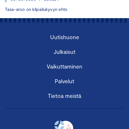
Tasa-arvo on kilpailukyvyn ehto
Uutishuone
Julkaisut
Vaikuttaminen
Palvelut
Tietoa meistä