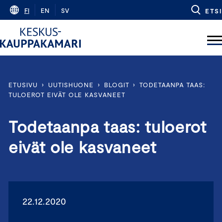
Skip
FI
EN
SV
ETSI
to
content
ETUSIVU
›
UUTISHUONE
›
BLOGIT
›
TODETAANPA TAAS:
TULOEROT EIVÄT OLE KASVANEET
Todetaanpa taas: tuloerot
eivät ole kasvaneet
22.12.2020