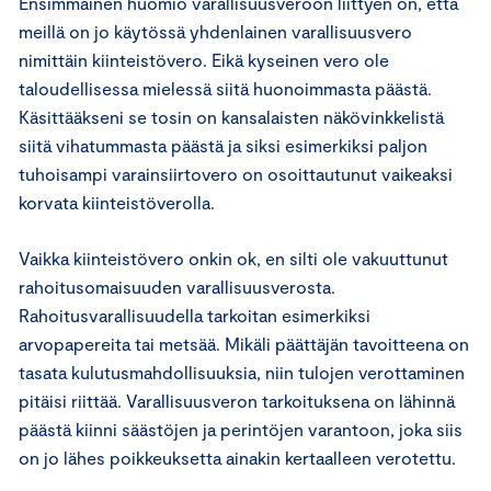
Ensimmäinen huomio varallisuusveroon liittyen on, että
meillä on jo käytössä yhdenlainen varallisuusvero
nimittäin kiinteistövero. Eikä kyseinen vero ole
taloudellisessa mielessä siitä huonoimmasta päästä.
Käsittääkseni se tosin on kansalaisten näkövinkkelistä
siitä vihatummasta päästä ja siksi esimerkiksi paljon
tuhoisampi varainsiirtovero on osoittautunut vaikeaksi
korvata kiinteistöverolla.
Vaikka kiinteistövero onkin ok, en silti ole vakuuttunut
rahoitusomaisuuden varallisuusverosta.
Rahoitusvarallisuudella tarkoitan esimerkiksi
arvopapereita tai metsää. Mikäli päättäjän tavoitteena on
tasata kulutusmahdollisuuksia, niin tulojen verottaminen
pitäisi riittää. Varallisuusveron tarkoituksena on lähinnä
päästä kiinni säästöjen ja perintöjen varantoon, joka siis
on jo lähes poikkeuksetta ainakin kertaalleen verotettu.