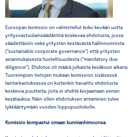
Euroopan komissio on valmistellut koko kevään uutta
yritysvastuulainsäädäntöä koskevaa ehdotusta, jossa
säädettäisiin sekä yritysten kestävästä hallinnoinnista
(”sustainable corporate governance”) että yritysten
asianmukaisesta huolellisuudesta (”mandatory due
diligence”). Ehdotus oli määrä julkaista kesäkuun aikana.
Tuoreimpien tietojen mukaan komission sisäisessä
laintarkastuksessa on kuitenkin havaittu ehdotusta
koskevia puutteita, joita ei ehditä korjaamaan ennen
kesätaukoa. Näin ollen ehdotuksen antaminen tulee
lykkääntymään vuoden loppupuoliskolle.
Komissio kompastui omaan kunnianhimoonsa