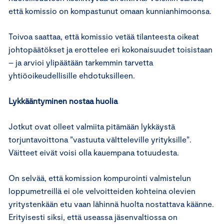
että komissio on kompastunut omaan kunnianhimoonsa.
Toivoa saattaa, että komissio vetää tilanteesta oikeat
johtopäätökset ja erottelee eri kokonaisuudet toisistaan
– ja arvioi ylipäätään tarkemmin tarvetta
yhtiöoikeudellisille ehdotuksilleen.
Lykkääntyminen nostaa huolia
Jotkut ovat olleet valmiita pitämään lykkäystä
torjuntavoittona ”vastuuta vältteleville yrityksille”.
Väitteet eivät voisi olla kauempana totuudesta.
On selvää, että komission kompurointi valmistelun
loppumetreillä ei ole velvoitteiden kohteina olevien
yritystenkään etu vaan lähinnä huolta nostattava käänne.
Erityisesti siksi, että useassa jäsenvaltiossa on