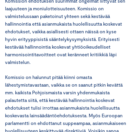
Komission ehdotuksen suurimmat ongelmat liittyvät sen
laajuuteen ja moniulotteisuuteen. Komissio on
valmistelussaan paketoinut yhteen sekä kestävää
hallinnointia että asianmukaista huolellisuutta koskevat
ehdotukset, vaikka asiallisesti ottaen näissä on kyse
hyvin erityyppisistä sääntelykysymyksistä. Erityisesti
kestävää hallinnointia koskevat yhtiöoikeudelliset
harmonisointitavoitteet ovat keränneet kritiikkiä läpi
valmistelun.
Komissio on halunnut pitää kiinni omasta
lähestymistavastaan, vaikka se on saanut pitkin kevättä
mm. kaikista Pohjoismaista varsin yhdenmukaista
palautetta siitä, että kestävää hallinnointia koskevat
ehdotukset tulisi irrottaa asianmukaista huolellisuutta
koskevasta lainsäädäntöehdotuksesta. Myös Euroopan
parlamentti on ehdottanut suppeampaa, asianmukaiseen
huolellisuuteen keskittyvää direktiiviä. Voisikin sanoa,