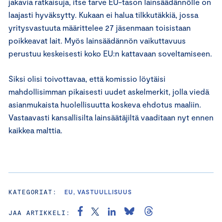
jakavia ratkaisuja, itse tarve EU-tason lainsäädännölle on
laajasti hyväksytty. Kukaan ei halua tilkkutäkkiä, jossa
yritysvastuuta määrittelee 27 jäsenmaan toisistaan
poikkeavat lait. Myös lainsäädännön vaikuttavuus
perustuu keskeisesti koko EU:n kattavaan soveltamiseen.
Siksi olisi toivottavaa, että komissio löytäisi
mahdollisimman pikaisesti uudet askelmerkit, jolla viedä
asianmukaista huolellisuutta koskeva ehdotus maaliin.
Vastaavasti kansallisilta lainsäätäjiltä vaaditaan nyt ennen
kaikkea malttia.
KATEGORIAT:
EU, VASTUULLISUUS
JAA ARTIKKELI: