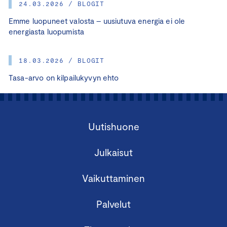
24.03.2026 / BLOGIT
Emme luopuneet valosta – uusiutuva energia ei ole
energiasta luopumista
18.03.2026 / BLOGIT
Tasa-arvo on kilpailukyvyn ehto
Uutishuone
Julkaisut
Vaikuttaminen
Palvelut