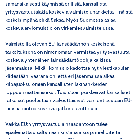
samanaikaisesti käynnissä erillisiä, kansallista
yritysvastuutalakia koskevia valmisteluhankkeita – näistä
keskeisimpänä ehkä Saksa. Myös Suomessa asiaa
koskeva arviomuistio on virkamiesvalmistelussa.
Valmisteilla olevan EU-lainsäädännön keskeisenä
tarkoituksena on nimenomaan varmistaa yritysvastuuta
koskeva yhtenäinen lainsäädäntöpohja kaikissa
jäsenmaissa. Mikäli komissio kadottaa nyt viestikapulan
kädestään, vaarana on, että eri jäsenmaissa alkaa
kilpajuoksu omien kansallisten lakihankkeiden
loppuunsaattamiseksi. Toisistaan poikkeavat kansalliset
ratkaisut puolestaan vaikeuttaisivat vain entisestään EU-
lainsäädäntöä koskevia jatkoneuvotteluja.
Vaikka EU:n yritysvastuulainsäädäntöön tulee
epäilemättä sisältymään kiistanalaisia ja mielipiteitä