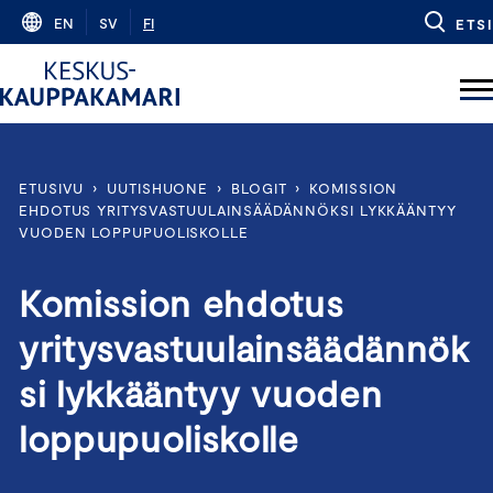
Skip
EN
SV
FI
ETSI
to
content
ETUSIVU
›
UUTISHUONE
›
BLOGIT
›
KOMISSION
EHDOTUS YRITYSVASTUULAINSÄÄDÄNNÖKSI LYKKÄÄNTYY
VUODEN LOPPUPUOLISKOLLE
Komission ehdotus
yritysvastuulainsäädännök
si lykkääntyy vuoden
loppupuoliskolle