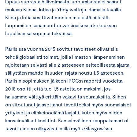
lupaus suorasta hiilivoimasta luopumisesta ei saanut
mukaan Kiinaa, Intiaa ja Yhdysvaltoja. Samalla tavalla
Kiina ja Intia vesittivät monien mielestä hiilestä
luopumisen sanamuodon varsinaisessa kokouksen
lopullisessa sopimustekstissä.
Pariisissa vuonna 2015 sovitut tavoitteet olivat siis
tehdä globaalisti toimet, joilla ilmaston lämpeneminen
rajoitetaan selvästi alle 2 asteeseen esiteollisesta ajasta,
säilyttäen mahdollisuuden rajata nousu 1,5 asteeseen.
Pariisin sopimuksen jälkeen IPCC:n raportti vuodelta
2018 osoitti, että tuo 1,5 astetta on maksimi, jos
haluamme välttyä erittäin vakavilta seurauksilta. Siihen
on sitoutunut ja asettanut tavoitteeksi myös suomalaiset
yritykset ja elinkeinoelämä laajalti, kuten myös niiden
kansainväliset koalitiot. Kansainvälinen kauppakamari oli
tavoitteineen näkyvästi esillä myös Glasgow’ssa.