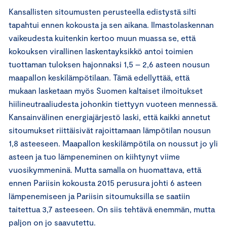
Kansallisten sitoumusten perusteella edistystä silti
tapahtui ennen kokousta ja sen aikana. Ilmastolaskennan
vaikeudesta kuitenkin kertoo muun muassa se, että
kokouksen virallinen laskentayksikkö antoi toimien
tuottaman tuloksen hajonnaksi 1,5 – 2,6 asteen nousun
maapallon keskilämpötilaan. Tämä edellyttää, että
mukaan lasketaan myös Suomen kaltaiset ilmoitukset
hiilineutraaliudesta johonkin tiettyyn vuoteen mennessä.
Kansainvälinen energiajärjestö laski, että kaikki annetut
sitoumukset riittäisivät rajoittamaan lämpötilan nousun
1,8 asteeseen. Maapallon keskilämpötila on noussut jo yli
asteen ja tuo lämpeneminen on kiihtynyt viime
vuosikymmeninä. Mutta samalla on huomattava, että
ennen Pariisin kokousta 2015 perusura johti 6 asteen
lämpenemiseen ja Pariisin sitoumuksilla se saatiin
taitettua 3,7 asteeseen. On siis tehtävä enemmän, mutta
paljon on jo saavutettu.