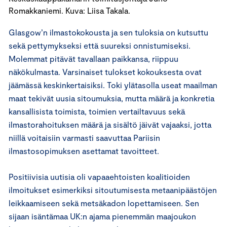
Romakkaniemi. Kuva: Liisa Takala.
Glasgow’n ilmastokokousta ja sen tuloksia on kutsuttu
sekä pettymykseksi että suureksi onnistumiseksi.
Molemmat pitävät tavallaan paikkansa, riippuu
näkökulmasta. Varsinaiset tulokset kokouksesta ovat
jäämässä keskinkertaisiksi. Toki ylätasolla useat maailman
maat tekivät uusia sitoumuksia, mutta määrä ja konkretia
kansallisista toimista, toimien vertailtavuus sekä
ilmastorahoituksen määrä ja sisältö jäivät vajaaksi, jotta
niillä voitaisiin varmasti saavuttaa Pariisin
ilmastosopimuksen asettamat tavoitteet.
Positiivisia uutisia oli vapaaehtoisten koalitioiden
ilmoitukset esimerkiksi sitoutumisesta metaanipäästöjen
leikkaamiseen sekä metsäkadon lopettamiseen. Sen
sijaan isäntämaa UK:n ajama pienemmän maajoukon