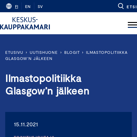
Skip
FI
EN
SV
ETSI
to
content
ETUSIVU
›
UUTISHUONE
›
BLOGIT
›
ILMASTOPOLITIIKKA
GLASGOW’N JÄLKEEN
Ilmastopolitiikka
Glasgow’n jälkeen
15.11.2021