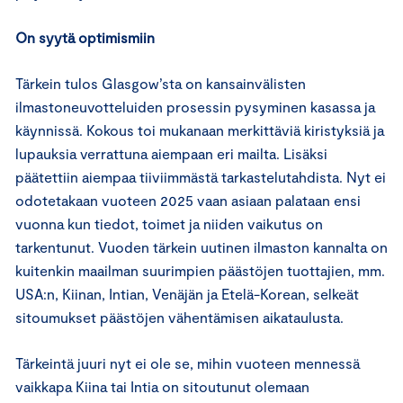
On syytä optimismiin
Tärkein tulos Glasgow’sta on kansainvälisten
ilmastoneuvotteluiden prosessin pysyminen kasassa ja
käynnissä. Kokous toi mukanaan merkittäviä kiristyksiä ja
lupauksia verrattuna aiempaan eri mailta. Lisäksi
päätettiin aiempaa tiiviimmästä tarkastelutahdista. Nyt ei
odotetakaan vuoteen 2025 vaan asiaan palataan ensi
vuonna kun tiedot, toimet ja niiden vaikutus on
tarkentunut. Vuoden tärkein uutinen ilmaston kannalta on
kuitenkin maailman suurimpien päästöjen tuottajien, mm.
USA:n, Kiinan, Intian, Venäjän ja Etelä-Korean, selkeät
sitoumukset päästöjen vähentämisen aikataulusta.
Tärkeintä juuri nyt ei ole se, mihin vuoteen mennessä
vaikkapa Kiina tai Intia on sitoutunut olemaan