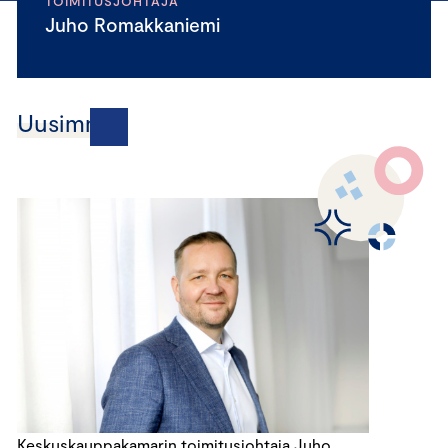
TOIMITUSJOHTAJA
Juho Romakkaniemi
Uusimmat
Keskuskauppakamarin toimitusjohtaja Juho