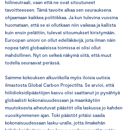
hiilineutraali, vaan että ne ovat sitoutuneet
tavoitteeseen. Tämä tavoite alkaa sen seurauksena
ohjaamaan kaikkea politiikkaa. Ja kun tulevina vuosina
huomataan, että se ei ollutkaan niin vaikeaa ja kallista
kuin ensin pelättiin, tulevat sitoumukset kiristymään.
Euroopan unioni on ollut edelläkävijä, jota ilman näin
nopea tahti globaaleissa toimissa ei olisi ollut
mahdollinen. Nyt on selkeä näkymä siitä, että muut
todella seuraavat perässä.
Saimme kokouksen alkuviikolla myös iloisia uutisia
ilmastosta Global Carbon Projectilta. Se arvioi, että
hiilidioksidipäästöjen kasvu olisi saattanut jo pysähtyä
globaalisti kokonaisuudessaan ja maankäytön
muutoksesta aiheutuvat päästöt olla laskussa jo kahden
vuosikymmenen ajan. Toki päästöt pitäisi saada
kokonaisuudessaan lasku-uralle, jotta ilmakehän