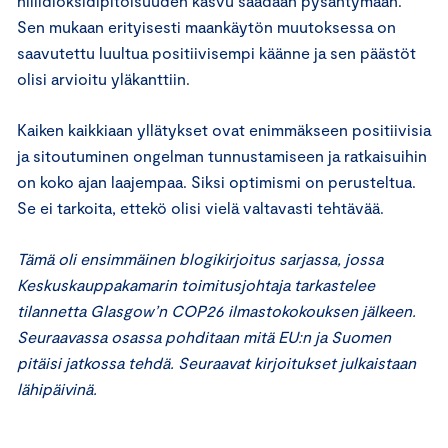
hiilidioksidipitoisuuden kasvu saadaan pysähtymään.
Sen mukaan erityisesti maankäytön muutoksessa on
saavutettu luultua positiivisempi käänne ja sen päästöt
olisi arvioitu yläkanttiin.
Kaiken kaikkiaan yllätykset ovat enimmäkseen positiivisia
ja sitoutuminen ongelman tunnustamiseen ja ratkaisuihin
on koko ajan laajempaa. Siksi optimismi on perusteltua.
Se ei tarkoita, ettekö olisi vielä valtavasti tehtävää.
Tämä oli ensimmäinen blogikirjoitus sarjassa, jossa
Keskuskauppakamarin toimitusjohtaja tarkastelee
tilannetta Glasgow’n COP26 ilmastokokouksen jälkeen.
Seuraavassa osassa pohditaan mitä EU:n ja Suomen
pitäisi jatkossa tehdä.
Seuraavat kirjoitukset julkaistaan
lähipäivinä.