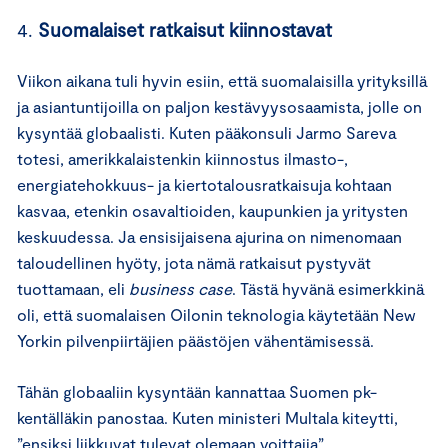
4.
Suomalaiset ratkaisut kiinnostavat
Viikon aikana tuli hyvin esiin, että suomalaisilla yrityksillä
ja asiantuntijoilla on paljon kestävyysosaamista, jolle on
kysyntää globaalisti. Kuten pääkonsuli Jarmo Sareva
totesi, amerikkalaistenkin kiinnostus ilmasto-,
energiatehokkuus- ja kiertotalousratkaisuja kohtaan
kasvaa, etenkin osavaltioiden, kaupunkien ja yritysten
keskuudessa. Ja ensisijaisena ajurina on nimenomaan
taloudellinen hyöty, jota nämä ratkaisut pystyvät
tuottamaan, eli
business case
. Tästä hyvänä esimerkkinä
oli, että suomalaisen Oilonin teknologia käytetään New
Yorkin pilvenpiirtäjien päästöjen vähentämisessä.
Tähän globaaliin kysyntään kannattaa Suomen pk-
kentälläkin panostaa. Kuten ministeri Multala kiteytti,
”ensiksi liikkuvat tulevat olemaan voittajia”.