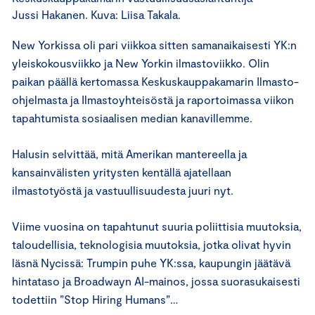
Jussi Hakanen. Kuva: Liisa Takala.
New Yorkissa oli pari viikkoa sitten samanaikaisesti YK:n
yleiskokousviikko ja New Yorkin ilmastoviikko. Olin
paikan päällä kertomassa Keskuskauppakamarin Ilmasto-
ohjelmasta ja Ilmastoyhteisöstä ja raportoimassa viikon
tapahtumista sosiaalisen median kanavillemme.
Halusin selvittää, mitä Amerikan mantereella ja
kansainvälisten yritysten kentällä ajatellaan
ilmastotyöstä ja vastuullisuudesta juuri nyt.
Viime vuosina on tapahtunut suuria poliittisia muutoksia,
taloudellisia, teknologisia muutoksia, jotka olivat hyvin
läsnä Nycissä: Trumpin puhe YK:ssa, kaupungin jäätävä
hintataso ja Broadwayn AI-mainos, jossa suorasukaisesti
todettiin ”Stop Hiring Humans”…