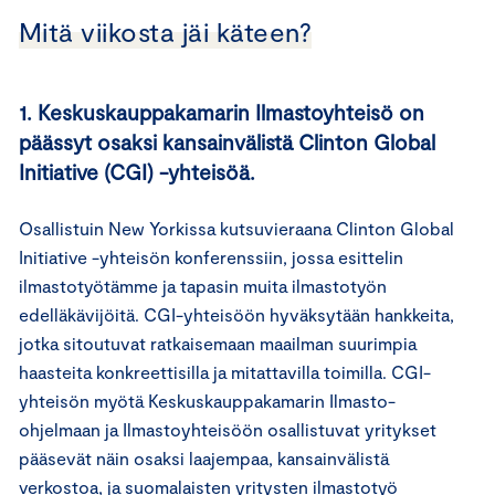
Mitä viikosta jäi käteen?
1. Keskuskauppakamarin Ilmastoyhteisö on
päässyt osaksi kansainvälistä Clinton Global
Initiative (CGI) -yhteisöä.
Osallistuin New Yorkissa kutsuvieraana Clinton Global
Initiative -yhteisön konferenssiin, jossa esittelin
ilmastotyötämme ja tapasin muita ilmastotyön
edelläkävijöitä. CGI-yhteisöön hyväksytään hankkeita,
jotka sitoutuvat ratkaisemaan maailman suurimpia
haasteita konkreettisilla ja mitattavilla toimilla. CGI-
yhteisön myötä Keskuskauppakamarin Ilmasto-
ohjelmaan ja Ilmastoyhteisöön osallistuvat yritykset
pääsevät näin osaksi laajempaa, kansainvälistä
verkostoa, ja suomalaisten yritysten ilmastotyö