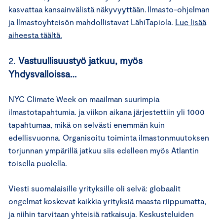
kasvattaa kansainvälistä näkyvyyttään. Ilmasto-ohjelman
ja Ilmastoyhteisön mahdollistavat LähiTapiola.
Lue lisää
aiheesta täältä.
2.
Vastuullisuustyö jatkuu, myös
Yhdysvalloissa…
NYC Climate Week on maailman suurimpia
ilmastotapahtumia. ja viikon aikana järjestettiin yli 1000
tapahtumaa, mikä on selvästi enemmän kuin
edellisvuonna. Organisoitu toiminta ilmastonmuutoksen
torjunnan ympärillä jatkuu siis edelleen myös Atlantin
toisella puolella.
Viesti suomalaisille yrityksille oli selvä: globaalit
ongelmat koskevat kaikkia yrityksiä maasta riippumatta,
ja niihin tarvitaan yhteisiä ratkaisuja. Keskusteluiden