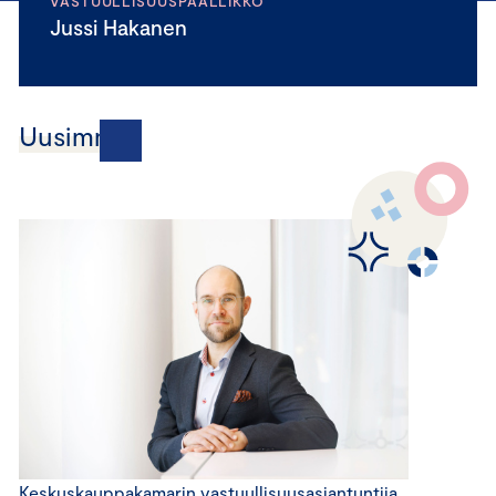
VASTUULLISUUSPÄÄLLIKKÖ
Jussi Hakanen
Uusimmat
Keskuskauppakamarin vastuullisuusasiantuntija