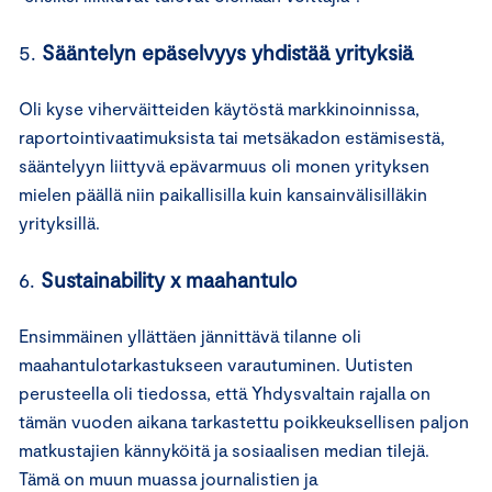
5.
Sääntelyn epäselvyys yhdistää yrityksiä
Oli kyse viherväitteiden käytöstä markkinoinnissa,
raportointivaatimuksista tai metsäkadon estämisestä,
sääntelyyn liittyvä epävarmuus oli monen yrityksen
mielen päällä niin paikallisilla kuin kansainvälisilläkin
yrityksillä.
6.
Sustainability x maahantulo
Ensimmäinen yllättäen jännittävä tilanne oli
maahantulotarkastukseen varautuminen. Uutisten
perusteella oli tiedossa, että Yhdysvaltain rajalla on
tämän vuoden aikana tarkastettu poikkeuksellisen paljon
matkustajien kännyköitä ja sosiaalisen median tilejä.
Tämä on muun muassa journalistien ja