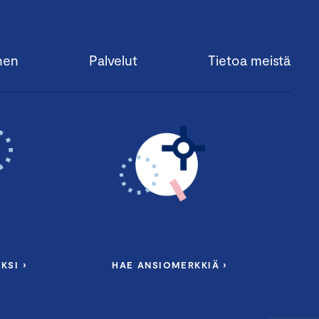
nen
Palvelut
Tietoa meistä
KSI ›
HAE ANSIOMERKKIÄ ›