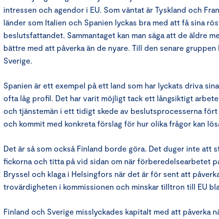
intressen och agendor i EU. Som väntat är Tyskland och Fran
länder som Italien och Spanien lyckas bra med att få sina rös
beslutsfattandet. Sammantaget kan man säga att de äldre m
bättre med att påverka än de nyare. Till den senare gruppen
Sverige.
Spanien är ett exempel på ett land som har lyckats driva sin
ofta låg profil. Det har varit möjligt tack ett långsiktigt arbet
och tjänstemän i ett tidigt skede av beslutsprocesserna fört
och kommit med konkreta förslag för hur olika frågor kan lös
Det är så som också Finland borde göra. Det duger inte att 
fickorna och titta på vid sidan om när förberedelsearbetet p
Bryssel och klaga i Helsingfors när det är för sent att påverk
trovärdigheten i kommissionen och minskar tilltron till EU bl
Finland och Sverige misslyckades kapitalt med att påverka nä