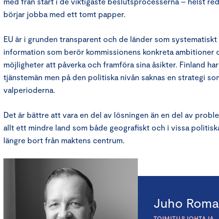
med från start i de viktigaste beslutsprocesserna – helst r
börjar jobba med ett tomt papper.
EU är i grunden transparent och de länder som systematiskt 
information som berör kommissionens konkreta ambitioner oc
möjligheter att påverka och framföra sina åsikter. Finland ha
tjänstemän men på den politiska nivån saknas en strategi som
valperioderna.
Det är bättre att vara en del av lösningen än en del av probl
allt ett mindre land som både geografiskt och i vissa politisk
längre bort från maktens centrum.
Juho Roma
TOIMITUSJOHTAJA