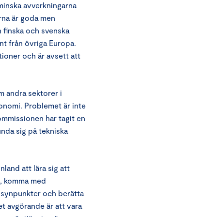
minska avverkningarna
arna är goda men
en finska och svenska
nt från övriga Europa.
oner och är avsett att
 andra sektorer i
konomi. Problemet är inte
mmissionen har tagit en
unda sig på tekniska
land att lära sig att
tid, komma med
a synpunkter och berätta
t avgörande är att vara