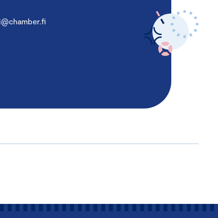
i@chamber.fi