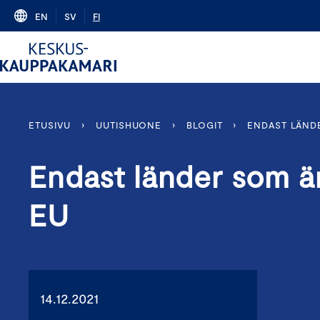
Skip
EN
SV
FI
to
content
ETUSIVU
›
UUTISHUONE
›
BLOGIT
›
ENDAST LÄNDE
Endast länder som är
EU
14.12.2021