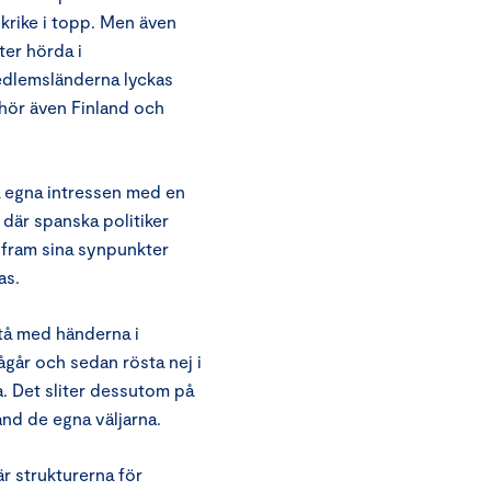
krike i topp. Men även
ter hörda i
edlemsländerna lyckas
 hör även Finland och
a egna intressen med en
e där spanska politiker
 fram sina synpunkter
as.
stå med händerna i
ågår och sedan rösta nej i
a. Det sliter dessutom på
and de egna väljarna.
r strukturerna för