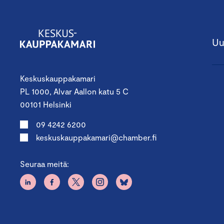
Uu
Keskuskauppakamari
PL 1000, Alvar Aallon katu 5 C
00101 Helsinki
09 4242 6200
keskuskauppakamari@chamber.fi
Seuraa meitä: