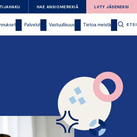
TIJAHAKU
HAE ANSIOMERKKIÄ
LIITY JÄSENEKSI
nnukset
Palvelut
Vastuullisuus
Tietoa meistä
ETSI