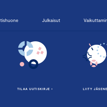
tishuone
Julkaisut
Vaikuttami
TILAA UUTISKIRJE ›
LIITY JÄSENE