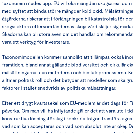
taxonomin ritades upp. EU vill öka mängden skogsareal och 
med syftet att binda större mängder koldioxid. Målsättning
åtgärderna riskerar att i förlängningen bli katastrofala för d
skogssektorn eftersom ländernas skogsvård skiljer sig marka
Skadorna kan bli stora även om det handlar om rekommendati
vara ett verktyg för investerare.
Taxonomimodellen kommer sannolikt att tillämpas också inom
framtiden, bland annat gällande biodiversitet och cirkulär e
målsättningarna utan metoderna och beslutsprocesserna. Ko
alltmer politisk roll och det betyder att modeller som ska gr
faktorer i stället snedvrids av politiska målsättningar.
Efter ett drygt kvartssekel som EU-medlem är det dags för Fin
påverka. Om man vill ha inflytande gäller det att vara ute i 
konstruktiva lösningsförslag i konkreta frågor, framföra egn
vad som kan accepteras och vad som absolut inte är okej. De