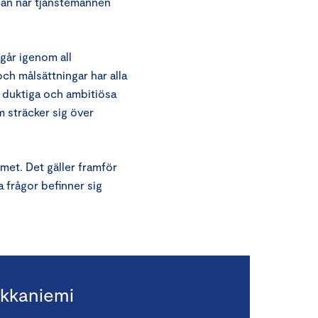
edan när tjänstemännen
går igenom all
h målsättningar har alla
r duktiga och ambitiösa
 sträcker sig över
emet. Det gäller framför
a frågor befinner sig
kkaniemi