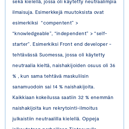
sekä kielellä, jossa oli käytetty neutraalimpia
ilmaisuja. Esimerkkejä muutoksista ovat
esimerkiksi “compentent” >
“knowledgeable”, “independent” > “self-
starter”. Esimerkiksi Front end developer -
tehtävässä Suomessa, jossa oli käytetty
neutraalia kieltä, naishakijoiden osuus oli 36
% , kun sama tehtävä maskuliisin
sanamuodoin sai 14 % naishakijoita.
Kaikkiaan kokeilussa saatiin 32 % enemmän
naishakijoita kun rekrytointi-ilmoitus
julkaistiin neutraalilla kielellä. Oppeja
jalkautetaan parhaillaan Tietoevrylla