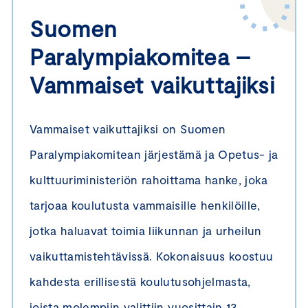
Suomen
Paralympiakomitea –
Vammaiset vaikuttajiksi
Vammaiset vaikuttajiksi on Suomen
Paralympiakomitean järjestämä ja Opetus- ja
kulttuuriministeriön rahoittama hanke, joka
tarjoaa koulutusta vammaisille henkilöille,
jotka haluavat toimia liikunnan ja urheilun
vaikuttamistehtävissä. Kokonaisuus koostuu
kahdesta erillisestä koulutusohjelmasta,
joista molempiin valittiin vuosittain 13