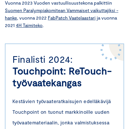
Vuonna 2023 Vuoden vastuullisuustekona palkittiin
Suomen Paralympiakomitean Vammaiset vaikuttajiksi -
hanke
, vuonna 2022
FabPatch Vaatelaastari
ja vuonna
2021
4H Taimiteko
.
Finalisti 2024:
Touchpoint: ReTouch-
työvaatekangas
Kestävien työvaateratkaisujen edelläkävijä
Touchpoint on tuonut markkinoille uuden
työvaatemateriaalin, jonka valmistuksessa