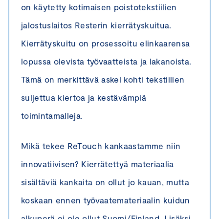
on käytetty kotimaisen poistotekstiilien
jalostuslaitos Resterin kierrätyskuitua.
Kierrätyskuitu on prosessoitu elinkaarensa
lopussa olevista työvaatteista ja lakanoista.
Tämä on merkittävä askel kohti tekstiilien
suljettua kiertoa ja kestävämpiä
toimintamalleja.
Mikä tekee ReTouch kankaastamme niin
innovatiivisen? Kierrätettyä materiaalia
sisältäviä kankaita on ollut jo kauan, mutta
koskaan ennen työvaatemateriaalin kuidun
alkuperä ei ole ollut Suomi/Finland. Lisäksi