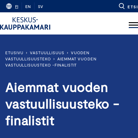
Skip
FI
EN
SV
ETSI
to
content
ETUSIVU
›
VASTUULLISUUS
›
VUODEN
VASTUULLISUUSTEKO
›
AIEMMAT VUODEN
VASTUULLISUUSTEKO -FINALISTIT
Aiemmat vuoden
vastuullisuusteko -
finalistit