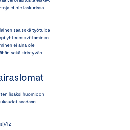
toja ei ole laskurissa
lainen saa sekä työtuloa
empi yhteensovittaminen
minen ei aina ole
vähän sekä kiristyvän
airaslomat
sten lisäksi huomioon
kuukaudet saadaan
si)/12