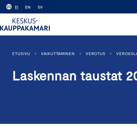
Skip
FI
EN
SV
to
content
ETUSIVU
›
VAIKUTTAMINEN
›
VEROTUS
›
VEROKIIL
Laskennan taustat 2