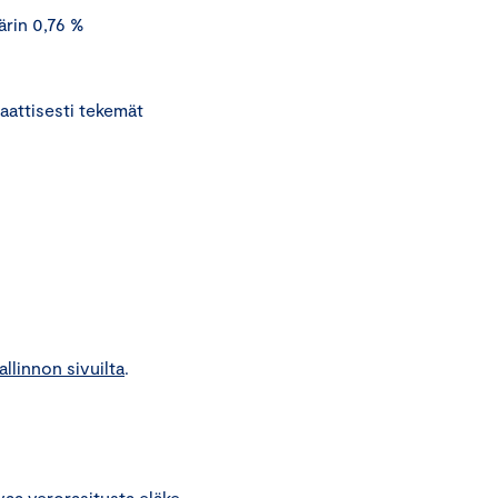
rin 0,76 %
attisesti tekemät
llinnon sivuilta
.
uvaa verorasitusta eläke-,