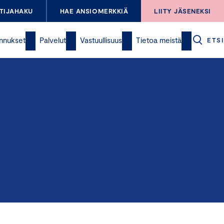
TIJAHAKU
HAE ANSIOMERKKIÄ
LIITY JÄSENEKSI
nnukset
Palvelut
Vastuullisuus
Tietoa meistä
ETSI