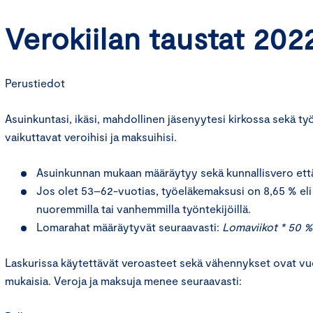
Verokiilan taustat 202
Perustiedot
Asuinkuntasi, ikäsi, mahdollinen jäsenyytesi kirkossa sekä ty
vaikuttavat veroihisi ja maksuihisi.
Asuinkunnan mukaan määräytyy sekä kunnallisvero että 
Jos olet 53–62-vuotias, työeläkemaksusi on 8,65 % eli
nuoremmilla tai vanhemmilla työntekijöillä.
Lomarahat määräytyvät seuraavasti:
Lomaviikot * 50 %
Laskurissa käytettävät veroasteet sekä vähennykset ovat v
mukaisia. Veroja ja maksuja menee seuraavasti: