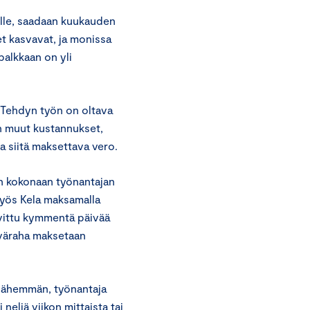
lle, saadaan kuukauden
 kasvavat, ja monissa
alkkaan on yli
. Tehdyn työn on oltava
en muut kustannukset,
a siitä maksettava vero.
 kokonaan työnantajan
myös Kela maksamalla
vittu kymmentä päivää
äiväraha maksetaan
i vähemmän, työnantaja
eljä viikon mittaista tai