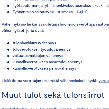
Työtapaturma- ja ryhmähenkivakuutusmaksut, keskimää
Työnantajan sairausvakuutusmaksu, 1,34 %
Vähennyksinä laskurissa otetaan huomioon verottajan automa
vähennykset, joita ovat:
tulonhankkimisvähennys
tuloverotuksen työtulovähennys
vakuutusmaksujen vähennys
kunnallisverotuksen ansiotulovähennys
kunnallisverotuksen perusvähennys
Lisää tietoa verottajan tekemistä vähennyksistä löydät
veroha
Muut tulot sekä tulonsiirrot
Verokiilalaskurilla voi tarkastella vain palkkatuloihin kohdist