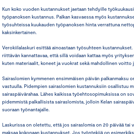
Kun koko vuoden kustannukset jaetaan tehdyille työkuukausi
työpanoksen kustannus. Palkan kasvaessa myös kustannukset
työsuhteissa kuukauden työpanoksen hinta verrattuna nettop
kaksinkertainen.
Verokiilalaskuri esittää ainoastaan työsuhteen kustannukset
riittävän kannattavaa, että sillä voidaan kattaa myös yrityks
kuten materiaalit, koneet ja vuokrat sekä mahdollinen voitto j
Sairaslomien kymmenen ensimmäisen päivän palkanmaksu on
vastuulla. Pidempien sairaslomien kustannuksiin osallistuu 
sairaspäivärahaa. Lähes kaikissa työehtosopimuksissa on so
pidemmistä palkallisista sairaslomista, jolloin Kelan sairasp
suoraan työnantajalle.
Laskurissa on oletettu, että jos sairaslomia on 20 päivää ta
maksaa kokonaan kustannukset. Jos työntekijä on esimerkiksi n