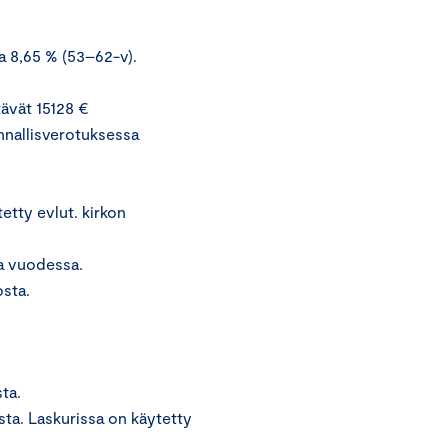
ja 8,65 % (53–62-v).
tävät 15128 €
nallisverotuksessa
etty evlut. kirkon
oa vuodessa.
osta.
ta.
a. Laskurissa on käytetty