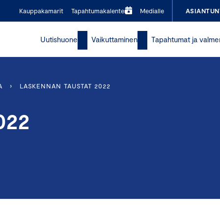
Kauppakamarit
Tapahtumakalenteri
Medialle
ASIANTUN
Uutishuone
Vaikuttaminen
Tapahtumat ja valme
A
›
LASKENNAN TAUSTAT 2022
022