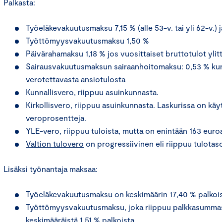
Palkasta:
Työeläkevakuutusmaksu 7,15 % (alle 53-v. tai yli 62-v.) 
Työttömyysvakuutusmaksu 1,50 %
Päivärahamaksu 1,18 % jos vuosittaiset bruttotulot ylit
Sairausvakuutusmaksun sairaanhoitomaksu: 0,53 % kun
verotettavasta ansiotulosta
Kunnallisvero, riippuu asuinkunnasta.
Kirkollisvero, riippuu asuinkunnasta. Laskurissa on käyt
veroprosentteja.
YLE-vero, riippuu tuloista, mutta on enintään 163 eur
Valtion tulovero
on progressiivinen eli riippuu tulotas
Lisäksi työnantaja maksaa:
Työeläkevakuutusmaksu on keskimäärin 17,40 % palkois
Työttömyysvakuutusmaksu, joka riippuu palkkasummast
keskimääräistä 1,51 % palkoista.